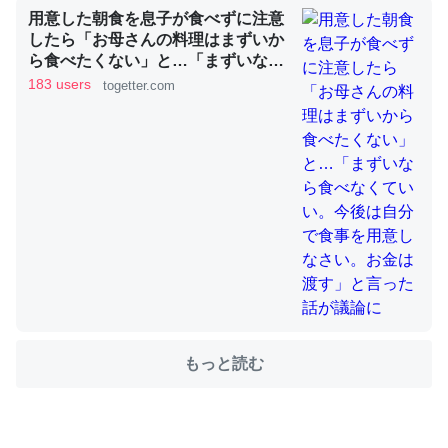
用意した朝食を息子が食べずに注意
したら「お母さんの料理はまずいか
ら食べたくない」と…「まずいなら
ちょうど同じ理由でEcho Show 8を設定中でした。Prime
食べなくていい。今後は自分で食事
183 users
togetter.com
を用意しなさい。お金は渡す」と言
とかSpotifyを支払う孝行もできる。一生で親と会える残
った話が議論に
り時間を日数にすると1週間とかの人が多いそうだけど、
それを実質100倍以上に伸ばす効果があるはず……
─たまにLINEするくらいだった遠方の父67歳と僕。ITツール導入で
コミュニケーションが劇的に変化した｜tayorini by LIFULL介護
私も3年前ぐらいに祖母の家に設置した。ポケットWifiみ
たいなのでネット環境作ったけどAlexaしか使わないので
もっと読む
回線代ほとんどかからないですよ。参考：
https://toyoshi.hatenablog.com/entry/2019/05/15/1805
34