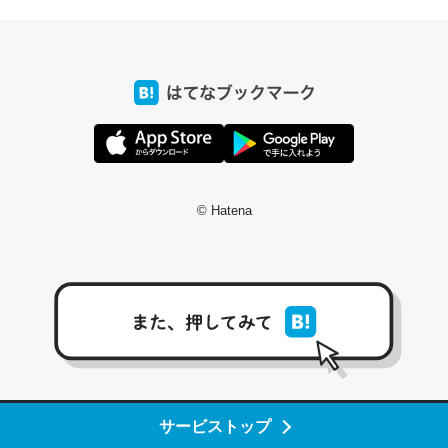
─たまにLINEするくらいだった遠方の父67歳と僕。ITツール導入で
コミュニケーションが劇的に変化した｜tayorini by LIFULL介護
これ作ろう。/早速夕食に作った！本当にスナップえんどう
が止まらなくなった…！生のにんにくが結構効いてるの
で、気になる場合はにんにくだけ加熱してから加えたりガ
© Hatena
ーリックパウダーで代用してもいいかも。
─野菜が止まらなくなる南フランス発祥の万能ソース「アイオリソ
ース」の作り方をビストロ居酒屋のシェフに聞いてみた - メシ通 | ホ
ットペッパーグルメ
スペインにもアリオリソースがあり、それも美味しいんだ
サービストップ
けど、読み方が違うだけで同じものを指すのか、また違う