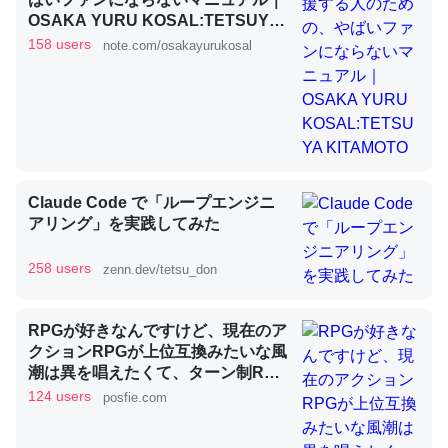
OSAKA YURU KOSAL:TETSUYA
KITAMOTO
158 users
note.com/osakayurukosal
昆虫ってカルシウム少ないのか。知らんかった。調べたら
コオロギのカルシウム分はエビの600分の1程度。
─ニュース :: 【研究発表】昆虫学の大問題＝「昆虫はなぜ海にいな
いのか」に関する新仮説
Claude Code で「ループエンジニ
アリング」を実践してみた
論文では「淡水はカルシウムも酸素も不足してて両方に不
258 users
zenn.dev/tetsu_don
利だから両方が拮抗してるのでは」とあって面白い。海に
いる鋏角類（カブトガニ・ウミグモ）はカルシウムを使わ
RPGが好きなんですけど、現在のア
ずキチンを強化してる筈だが、酵素が違うのか？
クションRPGが上位互換みたいな風
─ニュース :: 【研究発表】昆虫学の大問題＝「昆虫はなぜ海にいな
潮は異を唱えたくて、ターン制RPG
いのか」に関する新仮説
にはターン制の良さがあると思って
124 users
posfie.com
ます 一手をじっくり考えられたり、
途中で休憩したりできるのがターン