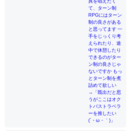
制の良さじゃないですか もっとター
ン制を煮詰めて欲しい→「既出だと
思うがここはオクトパストラベラー
これを元に考えるとカルシウムを大量に使う脊椎動物と貝
を推したい(´・ω・｀)」
類は苦労してるんだな…。腹足類だと殻を無くしてナメク
ジになったり努力してるし。
─ニュース :: 【研究発表】昆虫学の大問題＝「昆虫はなぜ海にいな
いのか」に関する新仮説
ウチもEchoを実家に置いて４年。でたまに覗いてる。ぼ
ちぼちRingも置こうかと画策中。あと、Googleマップで
位置情報を共有してる。電池残量や充電中かが分かるので
これ見て生きてるなって分かる。
─たまにLINEするくらいだった遠方の父67歳と僕。ITツール導入で
コミュニケーションが劇的に変化した｜tayorini by LIFULL介護