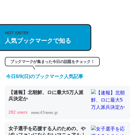
何気にChatGPTの仕組み、特に「トークン」について解
説してる記事が少ないので貴重な良記事。/続編来た
https://isobe324649.hatenablog.com/entry/2023/03/27
HOT ENTRY
/064121
人気ブックマークで知る
─GPTの仕組みと限界についての考察（１） - conceptualization
ブックマークが集まった今日の話題をチェック！
今日8/9(日)のブックマーク人気記事
これは良記事。32768トークンだと英語小説100ページ分
【速報】北朝鮮、ロに最大5万人派
くらい。小説でいう「ずっと前の伏線」は回収されないけ
兵決定か
ど、短期記憶というには多い分量。進化すればするほど分
かりやすく強くなりそう
282 users
www.47news.jp
─GPTの仕組みと限界についての考察（１） - conceptualization
女子選手を応援する人のための、や
ばいファンにならないマニュアル｜