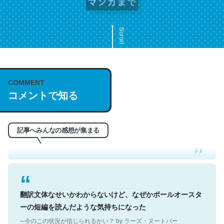
Scroll
COMMENT
これは名文。彼はとてもクレバーなんだろうなと凄く思
コメントで知る
う。英語少しでも読める人は原文もお勧め。自分はこの流
れ好き。Let’s Fucking Go. Then Covid hit. Shit.
─今のこの状況が信じられるかい？ by ラーズ・ヌートバー
記事へみんなの感想が集まる
翻訳文体なせいかわからないけど、なぜかポールオースタ
ーの短編を読んだような気持ちになった
─今のこの状況が信じられるかい？ by ラーズ・ヌートバー