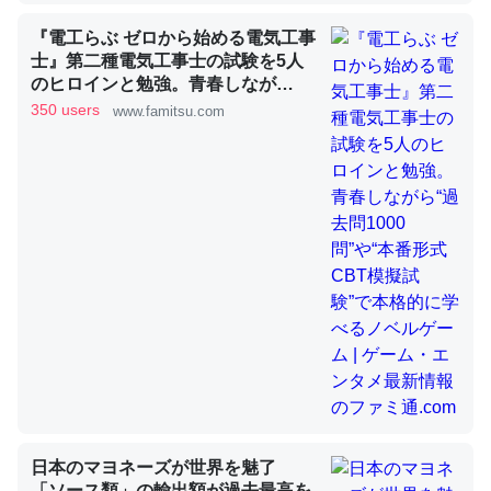
『電工らぶ ゼロから始める電気工事
昆虫ってカルシウム少ないのか。知らんかった。調べたら
士』第二種電気工事士の試験を5人
コオロギのカルシウム分はエビの600分の1程度。
のヒロインと勉強。青春しなが
─ニュース :: 【研究発表】昆虫学の大問題＝「昆虫はなぜ海にいな
ら“過去問1000問”や“本番形式CBT
350 users
www.famitsu.com
いのか」に関する新仮説
模擬試験”で本格的に学べるノベル
ゲーム | ゲーム・エンタメ最新情報
のファミ通.com
論文では「淡水はカルシウムも酸素も不足してて両方に不
利だから両方が拮抗してるのでは」とあって面白い。海に
いる鋏角類（カブトガニ・ウミグモ）はカルシウムを使わ
ずキチンを強化してる筈だが、酵素が違うのか？
─ニュース :: 【研究発表】昆虫学の大問題＝「昆虫はなぜ海にいな
いのか」に関する新仮説
日本のマヨネーズが世界を魅了
「ソース類」の輸出額が過去最高を