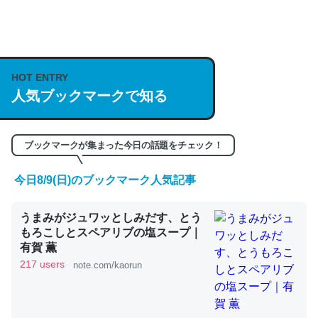
何気にChatGPTの仕組み、特に「トークン」について解
説してる記事が少ないので貴重な良記事。/続編来た
https://isobe324649.hatenablog.com/entry/2023/03/27
/064121
HOT ENTRY
─GPTの仕組みと限界についての考察（１） - conceptualization
人気ブックマークで知る
ブックマークが集まった今日の話題をチェック！
今日8/9(日)のブックマーク人気記事
これは良記事。32768トークンだと英語小説100ページ分
くらい。小説でいう「ずっと前の伏線」は回収されないけ
ど、短期記憶というには多い分量。進化すればするほど分
うまみがジュワッとしみだす、とう
もろこしとスペアリブの塩スープ｜
かりやすく強くなりそう
有賀 薫
─GPTの仕組みと限界についての考察（１） - conceptualization
217 users
note.com/kaorun