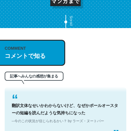
Scroll
これは名文。彼はとてもクレバーなんだろうなと凄く思
COMMENT
う。英語少しでも読める人は原文もお勧め。自分はこの流
コメントで知る
れ好き。Let’s Fucking Go. Then Covid hit. Shit.
─今のこの状況が信じられるかい？ by ラーズ・ヌートバー
記事へみんなの感想が集まる
翻訳文体なせいかわからないけど、なぜかポールオースタ
ーの短編を読んだような気持ちになった
─今のこの状況が信じられるかい？ by ラーズ・ヌートバー