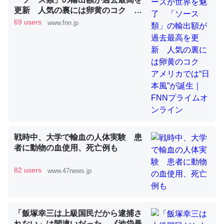
更新 人気の裏には卵黄のコク ア
これを元に考えるとカルシウムを大量に使う脊椎動物と貝
メリカでは“日本風”が誕生｜FNNプ
69 users
www.fnn.jp
類は苦労してるんだな…。腹足類だと殻を無くしてナメク
ライムオンライン
ジになったり努力してるし。
─ニュース :: 【研究発表】昆虫学の大問題＝「昆虫はなぜ海にいな
いのか」に関する新仮説
ウチもEchoを実家に置いて４年。でたまに覗いてる。ぼ
戦時中、大学で輸血の人体実験 患
ちぼちRingも置こうかと画策中。あと、Googleマップで
者に動物の血使用、死亡例も
位置情報を共有してる。電池残量や充電中かが分かるので
これ見て生きてるなって分かる。
82 users
www.47news.jp
─たまにLINEするくらいだった遠方の父67歳と僕。ITツール導入で
コミュニケーションが劇的に変化した｜tayorini by LIFULL介護
「飯塚幸三は上級国民だから逮捕さ
れない」は間違いだった…《池袋暴