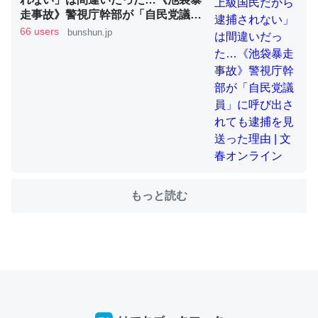
走事故》警視庁幹部が「自民党議
員」に呼び出されても逮捕を見送っ
66 users
bunshun.jp
ちょうど同じ理由でEcho Show 8を設定中でした。Prime
た理由 | 文春オンライン
とかSpotifyを支払う孝行もできる。一生で親と会える残
り時間を日数にすると1週間とかの人が多いそうだけど、
それを実質100倍以上に伸ばす効果があるはず……
─たまにLINEするくらいだった遠方の父67歳と僕。ITツール導入で
コミュニケーションが劇的に変化した｜tayorini by LIFULL介護
もっと読む
私も3年前ぐらいに祖母の家に設置した。ポケットWifiみ
たいなのでネット環境作ったけどAlexaしか使わないので
回線代ほとんどかからないですよ。参考：
https://toyoshi.hatenablog.com/entry/2019/05/15/1805
34
─たまにLINEするくらいだった遠方の父67歳と僕。ITツール導入で
コミュニケーションが劇的に変化した｜tayorini by LIFULL介護