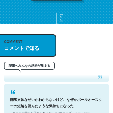
Scroll
COMMENT
これは名文。彼はとてもクレバーなんだろうなと凄く思
コメントで知る
う。英語少しでも読める人は原文もお勧め。自分はこの流
れ好き。Let’s Fucking Go. Then Covid hit. Shit.
─今のこの状況が信じられるかい？ by ラーズ・ヌートバー
記事へみんなの感想が集まる
翻訳文体なせいかわからないけど、なぜかポールオースタ
ーの短編を読んだような気持ちになった
─今のこの状況が信じられるかい？ by ラーズ・ヌートバー