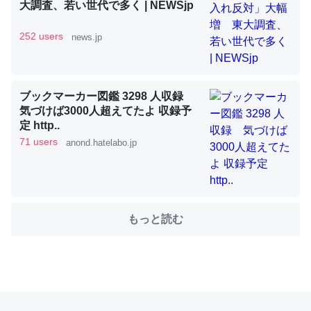
大調査、若い世代で多く | NEWSjp
252 users
news.jp
これを元に考えるとカルシウムを大量に使う脊椎動物と貝
類は苦労してるんだな…。腹足類だと殻を無くしてナメク
ジになったり努力してるし。
ブックマーカー図鑑 3298 人収録
─ニュース :: 【研究発表】昆虫学の大問題＝「昆虫はなぜ海にいな
気づけば3000人超えてたよ 収録予
いのか」に関する新仮説
定 http..
71 users
anond.hatelabo.jp
ウチもEchoを実家に置いて４年。でたまに覗いてる。ぼ
ちぼちRingも置こうかと画策中。あと、Googleマップで
もっと読む
位置情報を共有してる。電池残量や充電中かが分かるので
これ見て生きてるなって分かる。
─たまにLINEするくらいだった遠方の父67歳と僕。ITツール導入で
コミュニケーションが劇的に変化した｜tayorini by LIFULL介護