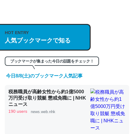
何気にChatGPTの仕組み、特に「トークン」について解
説してる記事が少ないので貴重な良記事。/続編来た
https://isobe324649.hatenablog.com/entry/2023/03/27
HOT ENTRY
人気ブックマークで知る
/064121
─GPTの仕組みと限界についての考察（１） - conceptualization
ブックマークが集まった今日の話題をチェック！
今日8/8(土)のブックマーク人気記事
これは良記事。32768トークンだと英語小説100ページ分
税務職員が高齢女性から約1億5000
くらい。小説でいう「ずっと前の伏線」は回収されないけ
万円受け取り競艇 懲戒免職に | NHK
ど、短期記憶というには多い分量。進化すればするほど分
ニュース
かりやすく強くなりそう
190 users
news.web.nhk
─GPTの仕組みと限界についての考察（１） - conceptualization