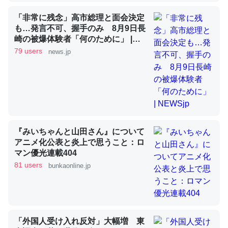
「非常に残念」高市総理と面会決定
も…発言不可、握手のみ 8月9日長
昆虫ってカルシウム少ないのか。知らんかった。調べたら
崎の被爆体験者「何のために」 |
コオロギのカルシウム分はエビの600分の1程度。
NEWSjp
79 users
news.jp
─ニュース :: 【研究発表】昆虫学の大問題＝「昆虫はなぜ海にいな
いのか」に関する新仮説
『みいちゃんと山田さん』について
論文では「淡水はカルシウムも酸素も不足してて両方に不
アニメ化公表と炎上で思うこと：ロ
利だから両方が拮抗してるのでは」とあって面白い。海に
マン優光連載404
いる鋏角類（カブトガニ・ウミグモ）はカルシウムを使わ
81 users
bunkaonline.jp
ずキチンを強化してる筈だが、酵素が違うのか？
─ニュース :: 【研究発表】昆虫学の大問題＝「昆虫はなぜ海にいな
いのか」に関する新仮説
「外国人受け入れ反対」大幅増 東