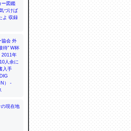
てるので
使わずキ
…。腹足