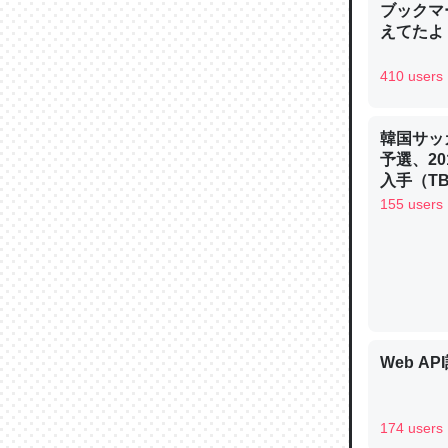
ブックマー
─ニュース
えてたよ 収
410 users
韓国サッ
論文では
予選、20
は」とあ
入手（TBS 
チンを強
ュース
155 users
─ニュース
これを元
Web AP
類だと殻
─ニュース
174 users