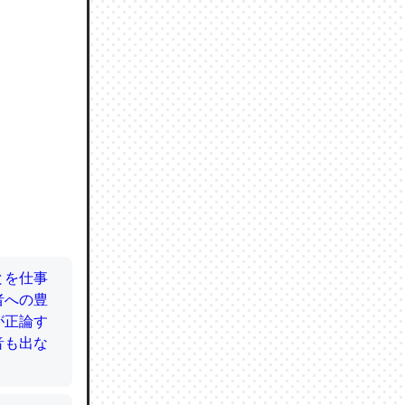
ので貴重
064121
ずっと前
ど分かり
分はエビ