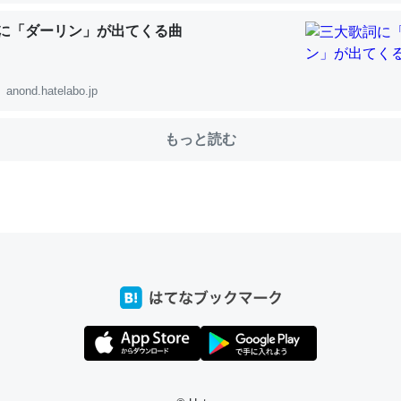
に「ダーリン」が出てくる曲
choを実家に置いて４年。でたまに覗いてる。ぼちぼちRingも置こう
anond.hatelabo.jp
、Googleマップで位置情報を共有してる。電池残量や充電中かが分か
きてるなって分かる。
もっと読む
INEするくらいだった遠方の父67歳と僕。ITツール導入でコミュニケーションが劇
ni by LIFULL介護
じ理由でEcho Show 8を設定中でした。PrimeとかSpotifyを支払
生で親と会える残り時間を日数にすると1週間とかの人が多いそうだけ
00倍以上に伸ばす効果があるはず……
INEするくらいだった遠方の父67歳と僕。ITツール導入でコミュニケーションが劇
ni by LIFULL介護