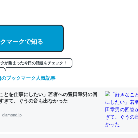
hatGPTの仕組み、特に「トークン」について解説してる記事が少ない
編来た https://isobe324649.hatenablog.com/entry/2023/03/27/
組みと限界についての考察（１） - conceptualization
クマークで知る
記事。32768トークンだと英語小説100ページ分くらい。小説でいう「
ークが集まった今日の話題をチェック！
は回収されないけど、短期記憶というには多い分量。進化すればするほ
(土)のブックマーク人気記事
くなりそう
組みと限界についての考察（１） - conceptualization
ことを仕事にしたい」若者への豊田章男の回
すぎて、ぐうの音も出なかった
diamond.jp
カルシウム少ないのか。知らんかった。調べたらコオロギのカルシウム
分の1程度。