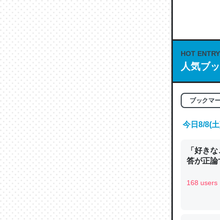
何気にC
な良記事。/続
─GPTの仕
HOT ENTRY
人気ブッ
これは良
ブックマ
の伏線」
今日8/8
やすく強
─GPTの仕
「好きな
答が正論
168 users
昆虫って
の600