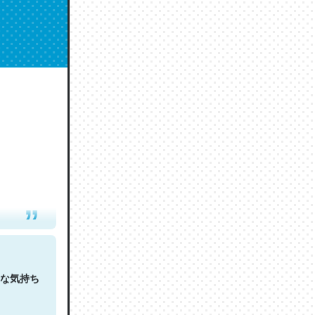
人は原文
な気持ち