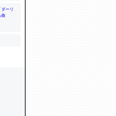
かと画策
るのでこ
的に変化し
う孝行もで
ど、それ
的に変化し