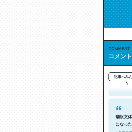
COMMENT
コメント
これは名
もお勧め。自
─今のこの
記事へみ
翻訳文体
になった
─今のこの