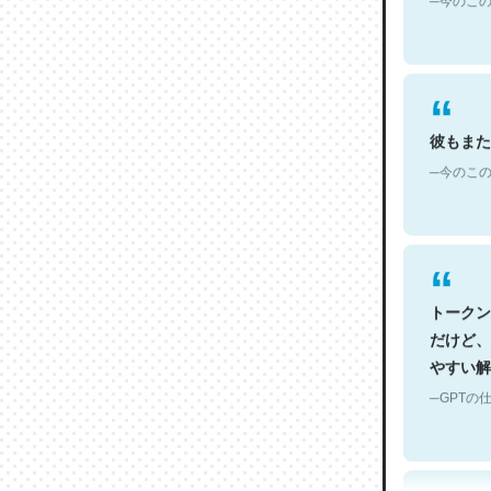
彼もまた
─今のこの
トークン
だけど、
やすい解
─GPTの仕