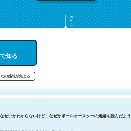
Scroll
で知る
文。彼はとてもクレバーなんだろうなと凄く思う。英語少しでも読める
分はこの流れ好き。Let’s Fucking Go. Then Covid hit. Shit.
状況が信じられるかい？ by ラーズ・ヌートバー
んなの感想が集まる
なせいかわからないけど、なぜかポールオースターの短編を読んだよう
状況が信じられるかい？ by ラーズ・ヌートバー