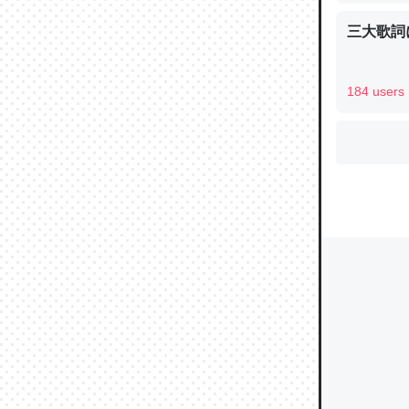
三大歌詞
ウチもE
184 users
中。あと
れ見て生
─たまにL
た｜tayori
ちょうど同
きる。一
を実質1
─たまにL
た｜tayori