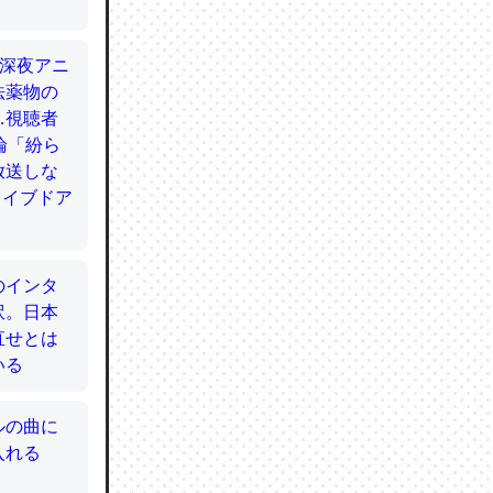
てるので
使わずキ
…。腹足