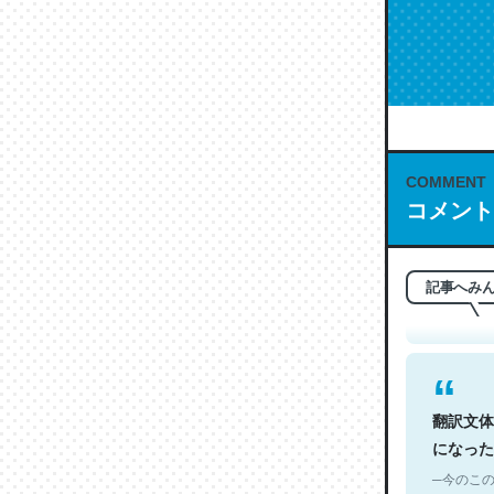
COMMENT
これは名
コメント
もお勧め。自
─今のこの
記事へみ
翻訳文体
になった
─今のこの