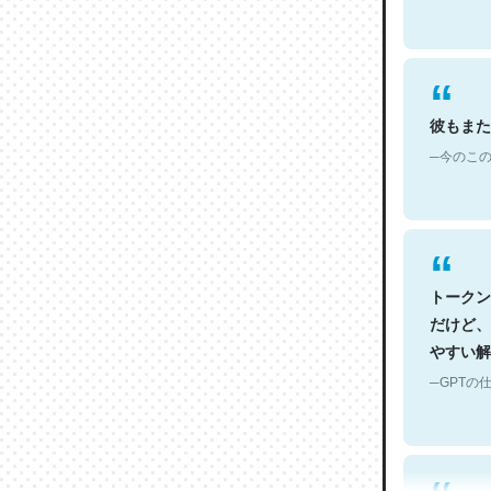
彼もまた
─今のこの
トークン
だけど、
やすい解
─GPTの仕