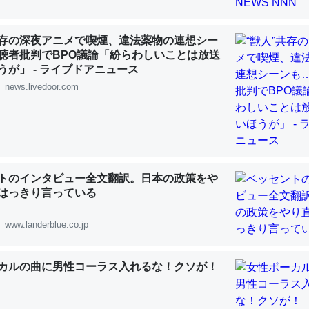
共存の深夜アニメで喫煙、違法薬物の連想シー
聴者批判でBPO議論「紛らわしいことは放送
うが」 - ライブドアニュース
news.livedoor.com
「淡水はカルシウムも酸素も不足してて両方に不利だから両方が拮抗し
って面白い。海にいる鋏角類（カブトガニ・ウミグモ）はカルシウムを
化してる筈だが、酵素が違うのか？
 :: 【研究発表】昆虫学の大問題＝「昆虫はなぜ海にいないのか」に関する新仮説
トのインタビュー全文翻訳。日本の政策をや
はっきり言っている
www.landerblue.co.jp
に考えるとカルシウムを大量に使う脊椎動物と貝類は苦労してるんだな
を無くしてナメクジになったり努力してるし。
 :: 【研究発表】昆虫学の大問題＝「昆虫はなぜ海にいないのか」に関する新仮説
カルの曲に男性コーラス入れるな！クソが！