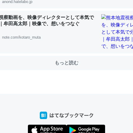
anond.hatelabo.jp
視察動画を、映像ディレクターとして本気で
choを実家に置いて４年。でたまに覗いてる。ぼちぼちRingも置こう
｜牟田高太郎｜映像で、想いをつなぐ
、Googleマップで位置情報を共有してる。電池残量や充電中かが分か
きてるなって分かる。
note.com/kotaro_muta
INEするくらいだった遠方の父67歳と僕。ITツール導入でコミュニケーションが劇
ni by LIFULL介護
もっと読む
じ理由でEcho Show 8を設定中でした。PrimeとかSpotifyを支払
生で親と会える残り時間を日数にすると1週間とかの人が多いそうだけ
00倍以上に伸ばす効果があるはず……
INEするくらいだった遠方の父67歳と僕。ITツール導入でコミュニケーションが劇
ni by LIFULL介護