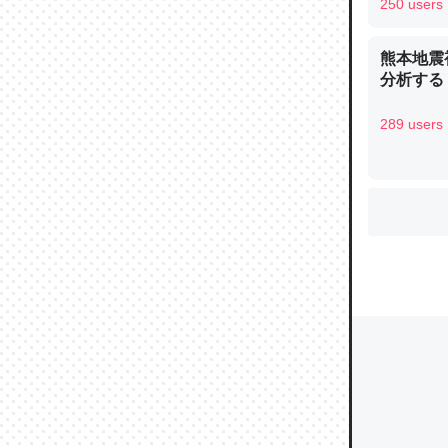
250 users
熊本地震
ウチもE
分析する
中。あと
れ見て生
289 users
─たまにL
た｜tayori
ちょうど同
きる。一
を実質1
─たまにL
た｜tayori