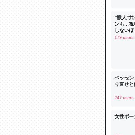
“獣人”
ンも…視
しないほ
179 users
論文では
は」とあ
チンを強
─ニュース
ベッセン
り直せと
247 users
これを元
類だと殻
─ニュース
女性ボー