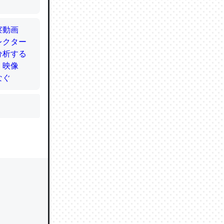
かと画策
るのでこ
的に変化し
う孝行もで
ど、それ
的に変化し