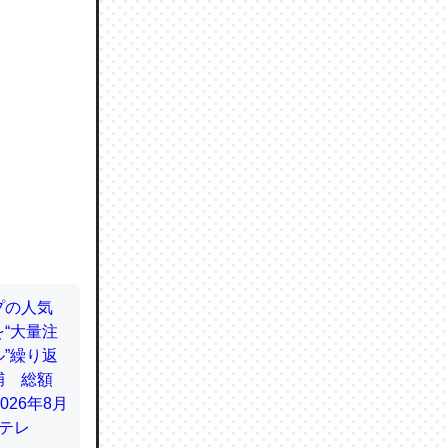
ので貴重
064121
ずっと前
ど分かり
分はエビ