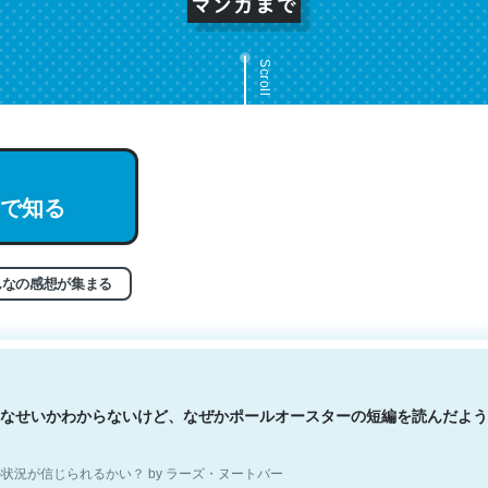
Scroll
文。彼はとてもクレバーなんだろうなと凄く思う。英語少しでも読める
で知る
分はこの流れ好き。Let’s Fucking Go. Then Covid hit. Shit.
状況が信じられるかい？ by ラーズ・ヌートバー
んなの感想が集まる
なせいかわからないけど、なぜかポールオースターの短編を読んだよう
状況が信じられるかい？ by ラーズ・ヌートバー