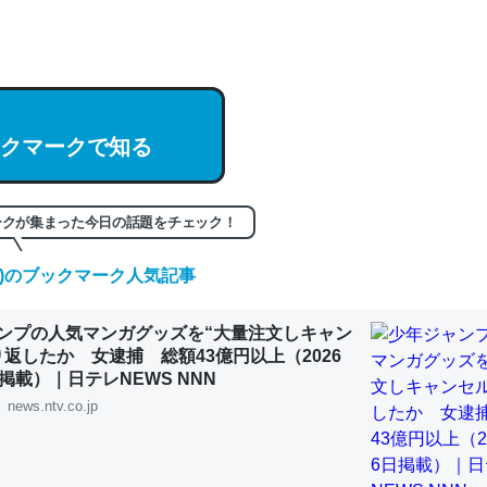
hatGPTの仕組み、特に「トークン」について解説してる記事が少ない
編来た https://isobe324649.hatenablog.com/entry/2023/03/27/
組みと限界についての考察（１） - conceptualization
クマークで知る
記事。32768トークンだと英語小説100ページ分くらい。小説でいう「
ークが集まった今日の話題をチェック！
は回収されないけど、短期記憶というには多い分量。進化すればするほ
くなりそう
(木)のブックマーク人気記事
組みと限界についての考察（１） - conceptualization
ンプの人気マンガグッズを“大量注文しキャン
り返したか 女逮捕 総額43億円以上（2026
掲載）｜日テレNEWS NNN
news.ntv.co.jp
カルシウム少ないのか。知らんかった。調べたらコオロギのカルシウム
分の1程度。
 :: 【研究発表】昆虫学の大問題＝「昆虫はなぜ海にいないのか」に関する新仮説