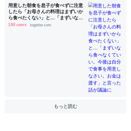
用意した朝食を息子が食べずに注意
したら「お母さんの料理はまずいか
ら食べたくない」と…「まずいなら
ちょうど同じ理由でEcho Show 8を設定中でした。Prime
食べなくていい。今後は自分で食事
190 users
togetter.com
とかSpotifyを支払う孝行もできる。一生で親と会える残
を用意しなさい。お金は渡す」と言
り時間を日数にすると1週間とかの人が多いそうだけど、
った話が議論に
それを実質100倍以上に伸ばす効果があるはず……
─たまにLINEするくらいだった遠方の父67歳と僕。ITツール導入で
コミュニケーションが劇的に変化した｜tayorini by LIFULL介護
私も3年前ぐらいに祖母の家に設置した。ポケットWifiみ
たいなのでネット環境作ったけどAlexaしか使わないので
回線代ほとんどかからないですよ。参考：
もっと読む
https://toyoshi.hatenablog.com/entry/2019/05/15/1805
34
─たまにLINEするくらいだった遠方の父67歳と僕。ITツール導入で