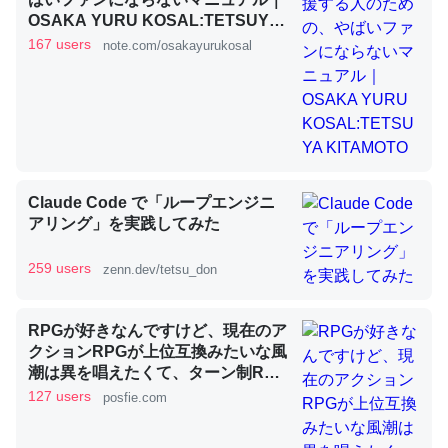
OSAKA YURU KOSAL:TETSUYA
KITAMOTO
167 users
note.com/osakayurukosal
昆虫ってカルシウム少ないのか。知らんかった。調べたら
コオロギのカルシウム分はエビの600分の1程度。
─ニュース :: 【研究発表】昆虫学の大問題＝「昆虫はなぜ海にいな
いのか」に関する新仮説
Claude Code で「ループエンジニ
アリング」を実践してみた
論文では「淡水はカルシウムも酸素も不足してて両方に不
259 users
zenn.dev/tetsu_don
利だから両方が拮抗してるのでは」とあって面白い。海に
いる鋏角類（カブトガニ・ウミグモ）はカルシウムを使わ
ずキチンを強化してる筈だが、酵素が違うのか？
RPGが好きなんですけど、現在のア
─ニュース :: 【研究発表】昆虫学の大問題＝「昆虫はなぜ海にいな
クションRPGが上位互換みたいな風
いのか」に関する新仮説
潮は異を唱えたくて、ターン制RPG
にはターン制の良さがあると思って
127 users
posfie.com
ます 一手をじっくり考えられたり、
途中で休憩したりできるのがターン