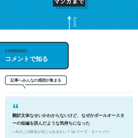
Scroll
これは名文。彼はとてもクレバーなんだろうなと凄く思
COMMENT
う。英語少しでも読める人は原文もお勧め。自分はこの流
コメントで知る
れ好き。Let’s Fucking Go. Then Covid hit. Shit.
─今のこの状況が信じられるかい？ by ラーズ・ヌートバー
記事へみんなの感想が集まる
翻訳文体なせいかわからないけど、なぜかポールオースタ
ーの短編を読んだような気持ちになった
─今のこの状況が信じられるかい？ by ラーズ・ヌートバー