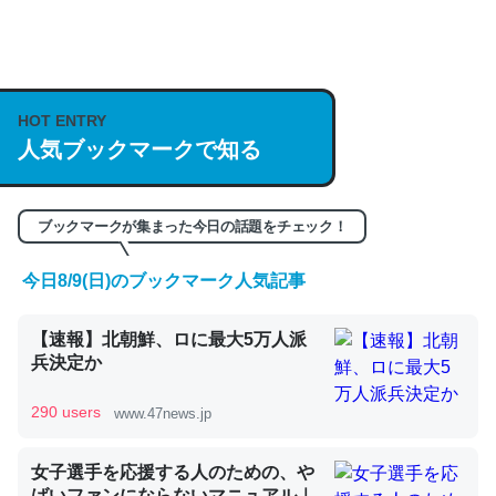
何気にChatGPTの仕組み、特に「トークン」について解
説してる記事が少ないので貴重な良記事。/続編来た
https://isobe324649.hatenablog.com/entry/2023/03/27
HOT ENTRY
/064121
人気ブックマークで知る
─GPTの仕組みと限界についての考察（１） - conceptualization
ブックマークが集まった今日の話題をチェック！
今日8/9(日)のブックマーク人気記事
これは良記事。32768トークンだと英語小説100ページ分
くらい。小説でいう「ずっと前の伏線」は回収されないけ
【速報】北朝鮮、ロに最大5万人派
ど、短期記憶というには多い分量。進化すればするほど分
兵決定か
かりやすく強くなりそう
─GPTの仕組みと限界についての考察（１） - conceptualization
290 users
www.47news.jp
女子選手を応援する人のための、や
ばいファンにならないマニュアル｜