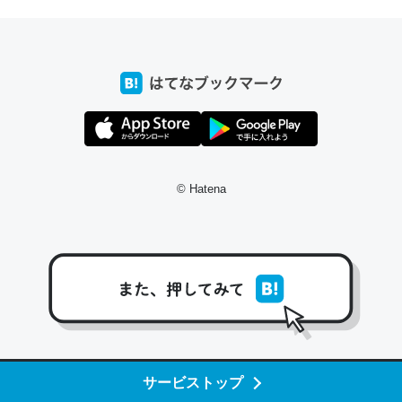
コミュニケーションが劇的に変化した｜tayorini by LIFULL介護
これ作ろう。/早速夕食に作った！本当にスナップえんどう
が止まらなくなった…！生のにんにくが結構効いてるの
で、気になる場合はにんにくだけ加熱してから加えたりガ
ーリックパウダーで代用してもいいかも。
© Hatena
─野菜が止まらなくなる南フランス発祥の万能ソース「アイオリソ
ース」の作り方をビストロ居酒屋のシェフに聞いてみた - メシ通 | ホ
ットペッパーグルメ
スペインにもアリオリソースがあり、それも美味しいんだ
けど、読み方が違うだけで同じものを指すのか、また違う
サービストップ
ソースなのか気になる