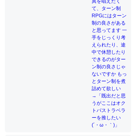
制の良さじゃないですか もっとター
ン制を煮詰めて欲しい→「既出だと
これを元に考えるとカルシウムを大量に使う脊椎動物と貝
思うがここはオクトパストラベラー
類は苦労してるんだな…。腹足類だと殻を無くしてナメク
を推したい(´・ω・｀)」
ジになったり努力してるし。
─ニュース :: 【研究発表】昆虫学の大問題＝「昆虫はなぜ海にいな
いのか」に関する新仮説
ウチもEchoを実家に置いて４年。でたまに覗いてる。ぼ
ちぼちRingも置こうかと画策中。あと、Googleマップで
位置情報を共有してる。電池残量や充電中かが分かるので
これ見て生きてるなって分かる。
─たまにLINEするくらいだった遠方の父67歳と僕。ITツール導入で
コミュニケーションが劇的に変化した｜tayorini by LIFULL介護