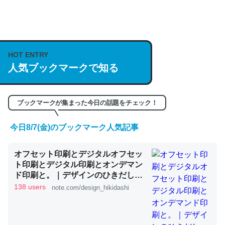
何気にChatGPTの仕組み、特に「トークン」について解
説してる記事が少ないので貴重な良記事。/続編来た
https://isobe324649.hatenablog.com/entry/2023/03/27
HOT ENTRY
人気ブックマークで知る
/064121
─GPTの仕組みと限界についての考察（１） - conceptualization
ブックマークが集まった今日の話題をチェック！
今日8/7(金)のブックマーク人気記事
これは良記事。32768トークンだと英語小説100ページ分
オフセット印刷とデジタルオフセッ
くらい。小説でいう「ずっと前の伏線」は回収されないけ
ト印刷とデジタル印刷とオンデマン
ど、短期記憶というには多い分量。進化すればするほど分
ド印刷と。｜デザインのひきだし
かりやすく強くなりそう
津田淳子
138 users
note.com/design_hikidashi
─GPTの仕組みと限界についての考察（１） - conceptualization