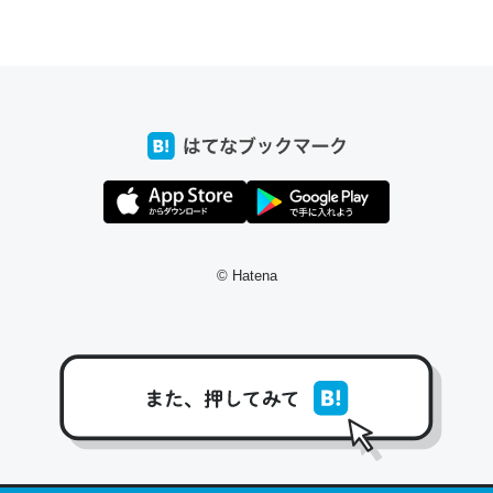
ちょうど同じ理由でEcho Show 8を設定中でした。Prime
とかSpotifyを支払う孝行もできる。一生で親と会える残
り時間を日数にすると1週間とかの人が多いそうだけど、
それを実質100倍以上に伸ばす効果があるはず……
─たまにLINEするくらいだった遠方の父67歳と僕。ITツール導入で
コミュニケーションが劇的に変化した｜tayorini by LIFULL介護
© Hatena
私も3年前ぐらいに祖母の家に設置した。ポケットWifiみ
たいなのでネット環境作ったけどAlexaしか使わないので
回線代ほとんどかからないですよ。参考：
https://toyoshi.hatenablog.com/entry/2019/05/15/1805
34