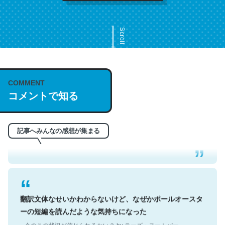
Scroll
COMMENT
これは名文。彼はとてもクレバーなんだろうなと凄く思
コメントで知る
う。英語少しでも読める人は原文もお勧め。自分はこの流
れ好き。Let’s Fucking Go. Then Covid hit. Shit.
─今のこの状況が信じられるかい？ by ラーズ・ヌートバー
記事へみんなの感想が集まる
翻訳文体なせいかわからないけど、なぜかポールオースタ
ーの短編を読んだような気持ちになった
─今のこの状況が信じられるかい？ by ラーズ・ヌートバー