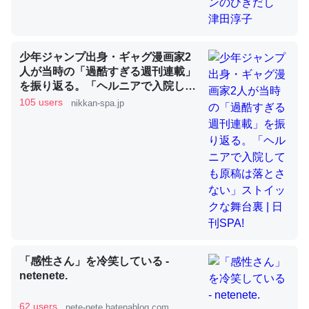
昆虫ってカルシウム少ないのか。知らんかった。調べたら
少年ジャンプ出身・ギャグ漫画家2
コオロギのカルシウム分はエビの600分の1程度。
人が当時の「過酷すぎる週刊連載」
を振り返る。「ヘルニアで入院して
─ニュース :: 【研究発表】昆虫学の大問題＝「昆虫はなぜ海にいな
いのか」に関する新仮説
も原稿は落とさない」ストイックな
105 users
nikkan-spa.jp
舞台裏 | 日刊SPA!
論文では「淡水はカルシウムも酸素も不足してて両方に不
利だから両方が拮抗してるのでは」とあって面白い。海に
いる鋏角類（カブトガニ・ウミグモ）はカルシウムを使わ
ずキチンを強化してる筈だが、酵素が違うのか？
─ニュース :: 【研究発表】昆虫学の大問題＝「昆虫はなぜ海にいな
「感性さん」を冷笑している -
いのか」に関する新仮説
netenete.
62 users
nete-nete.hatenablog.com