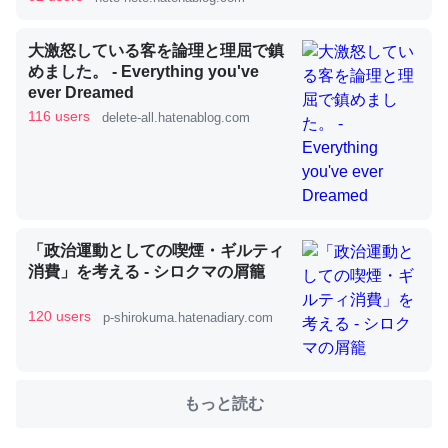
大激怒している客を論理と理屈で鎮
これを元に考えるとカルシウムを大量に使う脊椎動物と貝
めました。 - Everything you've
類は苦労してるんだな…。腹足類だと殻を無くしてナメク
ever Dreamed
116 users
ジになったり努力してるし。
delete-all.hatenablog.com
─ニュース :: 【研究発表】昆虫学の大問題＝「昆虫はなぜ海にいな
いのか」に関する新仮説
「政治運動としての喫煙・ギルティ
消費」を考える - シロクマの屑籠
ウチもEchoを実家に置いて４年。でたまに覗いてる。ぼ
ちぼちRingも置こうかと画策中。あと、Googleマップで
120 users
p-shirokuma.hatenadiary.com
位置情報を共有してる。電池残量や充電中かが分かるので
これ見て生きてるなって分かる。
─たまにLINEするくらいだった遠方の父67歳と僕。ITツール導入で
もっと読む
コミュニケーションが劇的に変化した｜tayorini by LIFULL介護