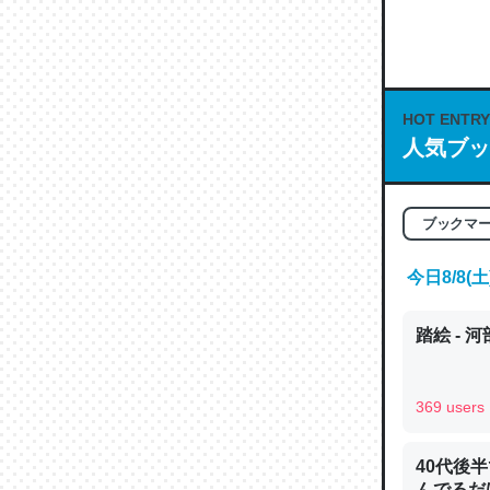
何気にC
な良記事。/続
─GPTの仕
HOT ENTRY
人気ブッ
これは良
ブックマ
の伏線」
やすく強
今日8/8
─GPTの仕
踏絵 - 
369 users
昆虫って
40代後
の600
んでるだ