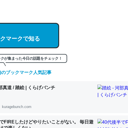
hatGPTの仕組み、特に「トークン」について解説してる記事が少ない
編来た https://isobe324649.hatenablog.com/entry/2023/03/27/
組みと限界についての考察（１） - conceptualization
クマークで知る
記事。32768トークンだと英語小説100ページ分くらい。小説でいう「
ークが集まった今日の話題をチェック！
は回収されないけど、短期記憶というには多い分量。進化すればするほ
くなりそう
(土)のブックマーク人気記事
組みと限界についての考察（１） - conceptualization
河部真道 / 踏絵 | くらげバンチ
kuragebunch.com
カルシウム少ないのか。知らんかった。調べたらコオロギのカルシウム
半でFIREしたけどやりたいことがない。 毎日遊
分の1程度。
けで楽しくない..