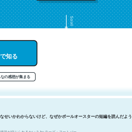
Scroll
で知る
文。彼はとてもクレバーなんだろうなと凄く思う。英語少しでも読める
分はこの流れ好き。Let’s Fucking Go. Then Covid hit. Shit.
状況が信じられるかい？ by ラーズ・ヌートバー
んなの感想が集まる
なせいかわからないけど、なぜかポールオースターの短編を読んだよう
状況が信じられるかい？ by ラーズ・ヌートバー