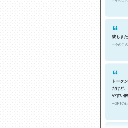
彼もまた
─今のこの
トークン
だけど、
やすい解
─GPTの仕