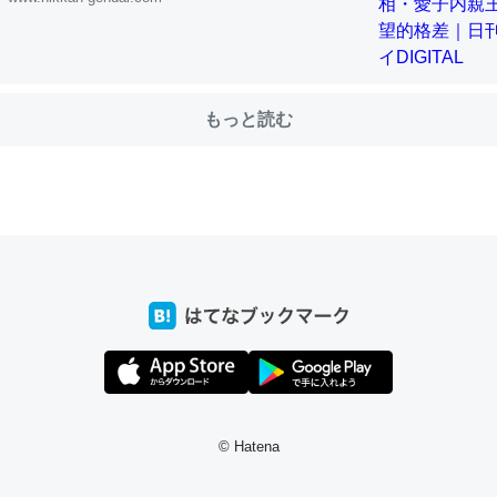
choを実家に置いて４年。でたまに覗いてる。ぼちぼちRingも置こう
、Googleマップで位置情報を共有してる。電池残量や充電中かが分か
もっと読む
きてるなって分かる。
INEするくらいだった遠方の父67歳と僕。ITツール導入でコミュニケーションが劇
ni by LIFULL介護
じ理由でEcho Show 8を設定中でした。PrimeとかSpotifyを支払
生で親と会える残り時間を日数にすると1週間とかの人が多いそうだけ
00倍以上に伸ばす効果があるはず……
INEするくらいだった遠方の父67歳と僕。ITツール導入でコミュニケーションが劇
ni by LIFULL介護
© Hatena