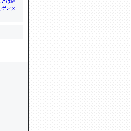
かと画策
るのでこ
的に変化し
う孝行もで
ど、それ
的に変化し