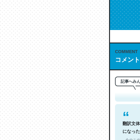
COMMENT
コメント
これは名
もお勧め。自
─今のこの
記事へみ
翻訳文体
になった
─今のこの