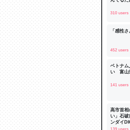
─ニュース
310 users
「感性さん
論文では
は」とあ
452 users
チンを強
─ニュース
ベトナム
い 富山県
141 users
これを元
類だと殻
高市首相
い」石破
─ニュース
ンダイDIG
139 users