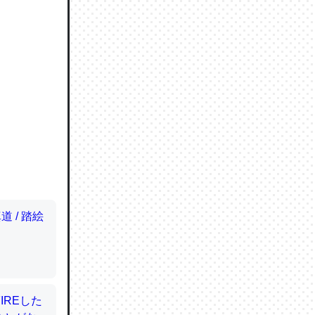
ので貴重
064121
ずっと前
ど分かり
分はエビ