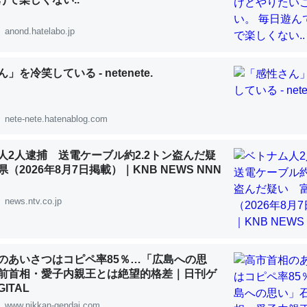
 :: 【研究発表】昆虫学の大問題＝「昆虫はなぜ海にいないのか」に関する新仮説
anond.hatelabo.jp
」を冷笑している - netenete.
「淡水はカルシウムも酸素も不足してて両方に不利だから両方が拮抗し
って面白い。海にいる鋏角類（カブトガニ・ウミグモ）はカルシウムを
nete-nete.hatenablog.com
化してる筈だが、酵素が違うのか？
 :: 【研究発表】昆虫学の大問題＝「昆虫はなぜ海にいないのか」に関する新仮説
人2人逮捕 送電ケーブル約2.2トン盗んだ疑
（2026年8月7日掲載）｜KNB NEWS NNN
news.ntv.co.jp
に考えるとカルシウムを大量に使う脊椎動物と貝類は苦労してるんだな
を無くしてナメクジになったり努力してるし。
のあいさつはコピペ率85％…「広島への思
前首相・愛子内親王とは絶望的格差｜日刊ゲ
 :: 【研究発表】昆虫学の大問題＝「昆虫はなぜ海にいないのか」に関する新仮説
ITAL
www.nikkan-gendai.com