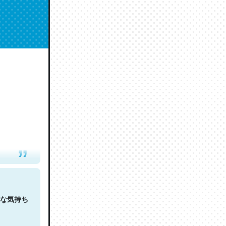
人は原文
な気持ち