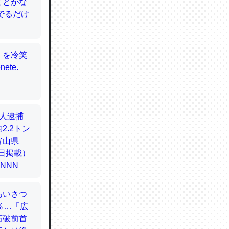
てるので
使わずキ
…。腹足