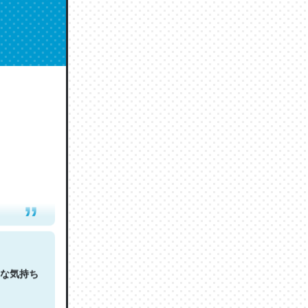
人は原文
な気持ち