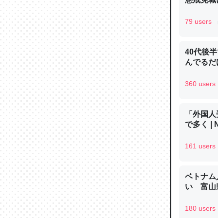
─ニュース
79 users
40代後
んでるだ
論文では
は」とあ
360 users
チンを強
─ニュース
「外国人
で多く | 
161 users
これを元
ベトナム
類だと殻
い 富山県
─ニュース
180 users