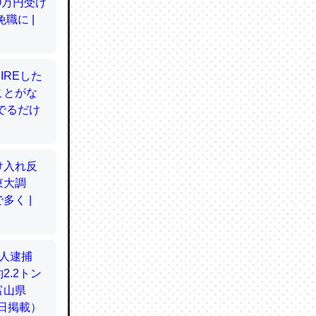
てるので
使わずキ
…。腹足