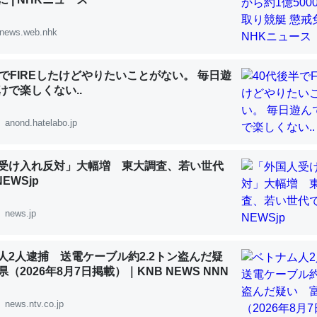
 :: 【研究発表】昆虫学の大問題＝「昆虫はなぜ海にいないのか」に関する新仮説
news.web.nhk
半でFIREしたけどやりたいことがない。 毎日遊
けで楽しくない..
「淡水はカルシウムも酸素も不足してて両方に不利だから両方が拮抗し
って面白い。海にいる鋏角類（カブトガニ・ウミグモ）はカルシウムを
anond.hatelabo.jp
化してる筈だが、酵素が違うのか？
 :: 【研究発表】昆虫学の大問題＝「昆虫はなぜ海にいないのか」に関する新仮説
受け入れ反対」大幅増 東大調査、若い世代
NEWSjp
news.jp
に考えるとカルシウムを大量に使う脊椎動物と貝類は苦労してるんだな
人2人逮捕 送電ケーブル約2.2トン盗んだ疑
を無くしてナメクジになったり努力してるし。
（2026年8月7日掲載）｜KNB NEWS NNN
 :: 【研究発表】昆虫学の大問題＝「昆虫はなぜ海にいないのか」に関する新仮説
news.ntv.co.jp