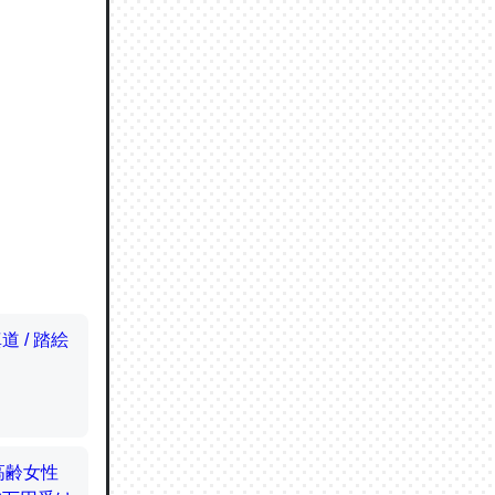
ので貴重
064121
ずっと前
ど分かり
分はエビ