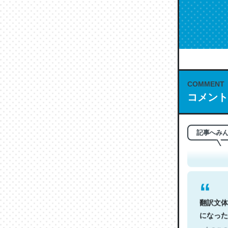
COMMENT
コメント
これは名
もお勧め。自
─今のこの
記事へみ
翻訳文体
になった
─今のこの