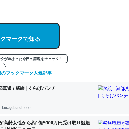
hatGPTの仕組み、特に「トークン」について解説してる記事が少ない
編来た https://isobe324649.hatenablog.com/entry/2023/03/27/
組みと限界についての考察（１） - conceptualization
クマークで知る
ークが集まった今日の話題をチェック！
記事。32768トークンだと英語小説100ページ分くらい。小説でいう「
は回収されないけど、短期記憶というには多い分量。進化すればするほ
(土)のブックマーク人気記事
くなりそう
組みと限界についての考察（１） - conceptualization
河部真道 / 踏絵 | くらげバンチ
kuragebunch.com
カルシウム少ないのか。知らんかった。調べたらコオロギのカルシウム
が高齢女性から約1億5000万円受け取り競艇
分の1程度。
 | NHKニュース