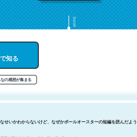
Scroll
で知る
文。彼はとてもクレバーなんだろうなと凄く思う。英語少しでも読める
分はこの流れ好き。Let’s Fucking Go. Then Covid hit. Shit.
状況が信じられるかい？ by ラーズ・ヌートバー
んなの感想が集まる
なせいかわからないけど、なぜかポールオースターの短編を読んだよう
状況が信じられるかい？ by ラーズ・ヌートバー