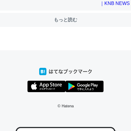
もっと読む
choを実家に置いて４年。でたまに覗いてる。ぼちぼちRingも置こう
、Googleマップで位置情報を共有してる。電池残量や充電中かが分か
きてるなって分かる。
INEするくらいだった遠方の父67歳と僕。ITツール導入でコミュニケーションが劇
ni by LIFULL介護
じ理由でEcho Show 8を設定中でした。PrimeとかSpotifyを支払
生で親と会える残り時間を日数にすると1週間とかの人が多いそうだけ
00倍以上に伸ばす効果があるはず……
© Hatena
INEするくらいだった遠方の父67歳と僕。ITツール導入でコミュニケーションが劇
ni by LIFULL介護