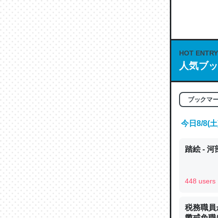
何気にC
な良記事。/続
─GPTの仕
HOT ENTRY
人気ブッ
ブックマ
これは良
の伏線」
今日8/8
やすく強
─GPTの仕
踏絵 - 
448 users
昆虫って
税務職員
の600
懲戒免職に