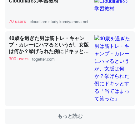
Cloudflareの学習教材
これを元に考えるとカルシウムを大量に使う脊椎動物と貝
70 users
cloudflare-study.komiyamma.net
類は苦労してるんだな…。腹足類だと殻を無くしてナメク
ジになったり努力してるし。
40歳を過ぎた男は筋トレ・キャン
─ニュース :: 【研究発表】昆虫学の大問題＝「昆虫はなぜ海にいな
プ・カレーにハマるというが、女版
いのか」に関する新仮説
は何か？挙げられた例にドキッとす
る「当てはまって笑った」
300 users
togetter.com
ウチもEchoを実家に置いて４年。でたまに覗いてる。ぼ
ちぼちRingも置こうかと画策中。あと、Googleマップで
位置情報を共有してる。電池残量や充電中かが分かるので
これ見て生きてるなって分かる。
もっと読む
─たまにLINEするくらいだった遠方の父67歳と僕。ITツール導入で
コミュニケーションが劇的に変化した｜tayorini by LIFULL介護