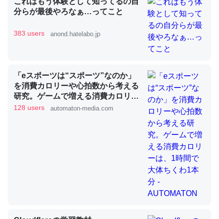
これはもう体験として知ってるの自
分らが最後やろなぁ…ってこと
昆虫ってカルシウム少ないのか。知らんかった。調べたら
383 users
anond.hatelabo.jp
コオロギのカルシウム分はエビの600分の1程度。
─ニュース :: 【研究発表】昆虫学の大問題＝「昆虫はなぜ海にいな
いのか」に関する新仮説
「eスポーツは“スポーツ”なのか」
を消費カロリーや心拍数から考える
研究。ゲームで増える消費カロリー
は、1時間で大体ちくわ1本分 -
128 users
automaton-media.com
AUTOMATON
論文では「淡水はカルシウムも酸素も不足してて両方に不
利だから両方が拮抗してるのでは」とあって面白い。海に
いる鋏角類（カブトガニ・ウミグモ）はカルシウムを使わ
ずキチンを強化してる筈だが、酵素が違うのか？
─ニュース :: 【研究発表】昆虫学の大問題＝「昆虫はなぜ海にいな
いのか」に関する新仮説