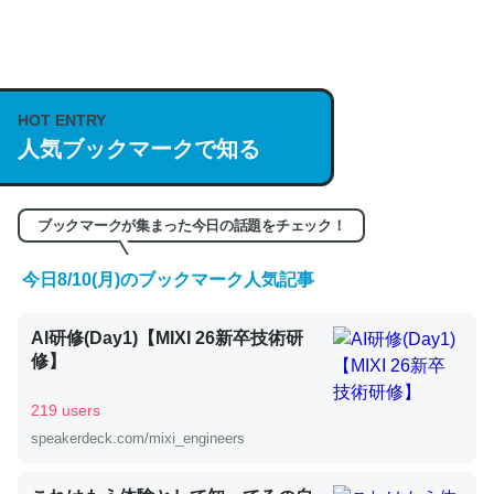
何気にChatGPTの仕組み、特に「トークン」について解
説してる記事が少ないので貴重な良記事。/続編来た
https://isobe324649.hatenablog.com/entry/2023/03/27
HOT ENTRY
/064121
人気ブックマークで知る
─GPTの仕組みと限界についての考察（１） - conceptualization
ブックマークが集まった今日の話題をチェック！
今日8/10(月)のブックマーク人気記事
これは良記事。32768トークンだと英語小説100ページ分
くらい。小説でいう「ずっと前の伏線」は回収されないけ
AI研修(Day1)【MIXI 26新卒技術研
ど、短期記憶というには多い分量。進化すればするほど分
修】
かりやすく強くなりそう
219 users
─GPTの仕組みと限界についての考察（１） - conceptualization
speakerdeck.com/mixi_engineers