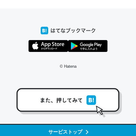
ちょうど同じ理由でEcho Show 8を設定中でした。Prime
とかSpotifyを支払う孝行もできる。一生で親と会える残
り時間を日数にすると1週間とかの人が多いそうだけど、
それを実質100倍以上に伸ばす効果があるはず……
─たまにLINEするくらいだった遠方の父67歳と僕。ITツール導入で
コミュニケーションが劇的に変化した｜tayorini by LIFULL介護
© Hatena
私も3年前ぐらいに祖母の家に設置した。ポケットWifiみ
たいなのでネット環境作ったけどAlexaしか使わないので
回線代ほとんどかからないですよ。参考：
https://toyoshi.hatenablog.com/entry/2019/05/15/1805
34
サービストップ
─たまにLINEするくらいだった遠方の父67歳と僕。ITツール導入で