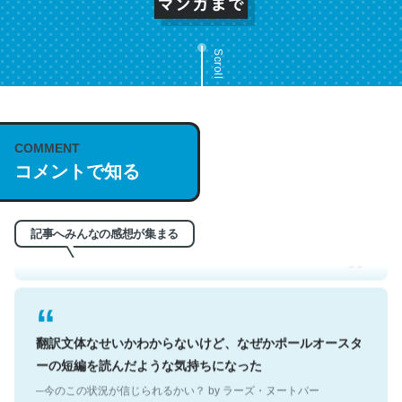
Scroll
COMMENT
これは名文。彼はとてもクレバーなんだろうなと凄く思
コメントで知る
う。英語少しでも読める人は原文もお勧め。自分はこの流
れ好き。Let’s Fucking Go. Then Covid hit. Shit.
─今のこの状況が信じられるかい？ by ラーズ・ヌートバー
記事へみんなの感想が集まる
翻訳文体なせいかわからないけど、なぜかポールオースタ
ーの短編を読んだような気持ちになった
─今のこの状況が信じられるかい？ by ラーズ・ヌートバー