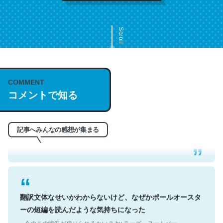
Scroll
COMMENT
これは名文。彼はとてもクレバーなんだろうなと凄く思
コメントで知る
う。英語少しでも読める人は原文もお勧め。自分はこの流
れ好き。Let’s Fucking Go. Then Covid hit. Shit.
─今のこの状況が信じられるかい？ by ラーズ・ヌートバー
記事へみんなの感想が集まる
翻訳文体なせいかわからないけど、なぜかポールオースタ
ーの短編を読んだような気持ちになった
─今のこの状況が信じられるかい？ by ラーズ・ヌートバー