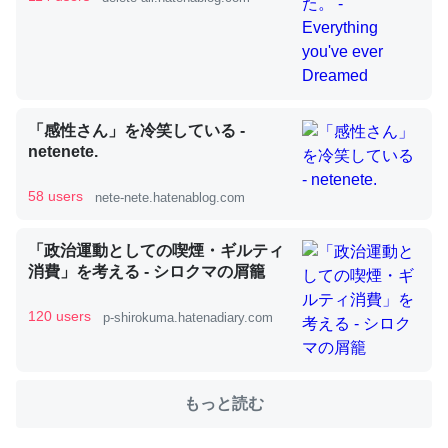
これを元に考えるとカルシウムを大量に使う脊椎動物と貝
類は苦労してるんだな…。腹足類だと殻を無くしてナメク
ジになったり努力してるし。
「感性さん」を冷笑している -
─ニュース :: 【研究発表】昆虫学の大問題＝「昆虫はなぜ海にいな
netenete.
いのか」に関する新仮説
58 users
nete-nete.hatenablog.com
「政治運動としての喫煙・ギルティ
消費」を考える - シロクマの屑籠
ウチもEchoを実家に置いて４年。でたまに覗いてる。ぼ
ちぼちRingも置こうかと画策中。あと、Googleマップで
120 users
p-shirokuma.hatenadiary.com
位置情報を共有してる。電池残量や充電中かが分かるので
これ見て生きてるなって分かる。
─たまにLINEするくらいだった遠方の父67歳と僕。ITツール導入で
もっと読む
コミュニケーションが劇的に変化した｜tayorini by LIFULL介護