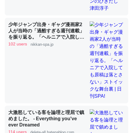
昆虫ってカルシウム少ないのか。知らんかった。調べたら
少年ジャンプ出身・ギャグ漫画家2
コオロギのカルシウム分はエビの600分の1程度。
人が当時の「過酷すぎる週刊連載」
を振り返る。「ヘルニアで入院して
─ニュース :: 【研究発表】昆虫学の大問題＝「昆虫はなぜ海にいな
いのか」に関する新仮説
も原稿は落とさない」ストイックな
102 users
nikkan-spa.jp
舞台裏 | 日刊SPA!
論文では「淡水はカルシウムも酸素も不足してて両方に不
利だから両方が拮抗してるのでは」とあって面白い。海に
いる鋏角類（カブトガニ・ウミグモ）はカルシウムを使わ
ずキチンを強化してる筈だが、酵素が違うのか？
─ニュース :: 【研究発表】昆虫学の大問題＝「昆虫はなぜ海にいな
大激怒している客を論理と理屈で鎮
いのか」に関する新仮説
めました。 - Everything you've
ever Dreamed
114 users
delete-all.hatenablog.com