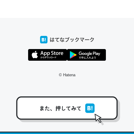
ちょうど同じ理由でEcho Show 8を設定中でした。Prime
とかSpotifyを支払う孝行もできる。一生で親と会える残
り時間を日数にすると1週間とかの人が多いそうだけど、
それを実質100倍以上に伸ばす効果があるはず……
─たまにLINEするくらいだった遠方の父67歳と僕。ITツール導入で
コミュニケーションが劇的に変化した｜tayorini by LIFULL介護
© Hatena
私も3年前ぐらいに祖母の家に設置した。ポケットWifiみ
たいなのでネット環境作ったけどAlexaしか使わないので
回線代ほとんどかからないですよ。参考：
https://toyoshi.hatenablog.com/entry/2019/05/15/1805
34