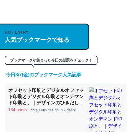
何気にChatGPTの仕組み、特に「トークン」について解
説してる記事が少ないので貴重な良記事。/続編来た
https://isobe324649.hatenablog.com/entry/2023/03/27
HOT ENTRY
人気ブックマークで知る
/064121
─GPTの仕組みと限界についての考察（１） - conceptualization
ブックマークが集まった今日の話題をチェック！
今日8/7(金)のブックマーク人気記事
これは良記事。32768トークンだと英語小説100ページ分
オフセット印刷とデジタルオフセッ
くらい。小説でいう「ずっと前の伏線」は回収されないけ
ト印刷とデジタル印刷とオンデマン
ど、短期記憶というには多い分量。進化すればするほど分
ド印刷と。｜デザインのひきだし
かりやすく強くなりそう
津田淳子
134 users
note.com/design_hikidashi
─GPTの仕組みと限界についての考察（１） - conceptualization