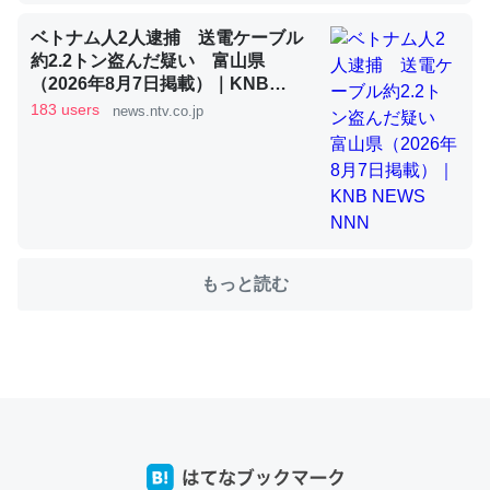
ベトナム人2人逮捕 送電ケーブル
約2.2トン盗んだ疑い 富山県
これを元に考えるとカルシウムを大量に使う脊椎動物と貝
（2026年8月7日掲載）｜KNB
類は苦労してるんだな…。腹足類だと殻を無くしてナメク
NEWS NNN
183 users
news.ntv.co.jp
ジになったり努力してるし。
─ニュース :: 【研究発表】昆虫学の大問題＝「昆虫はなぜ海にいな
いのか」に関する新仮説
もっと読む
ウチもEchoを実家に置いて４年。でたまに覗いてる。ぼ
ちぼちRingも置こうかと画策中。あと、Googleマップで
位置情報を共有してる。電池残量や充電中かが分かるので
これ見て生きてるなって分かる。
─たまにLINEするくらいだった遠方の父67歳と僕。ITツール導入で
コミュニケーションが劇的に変化した｜tayorini by LIFULL介護