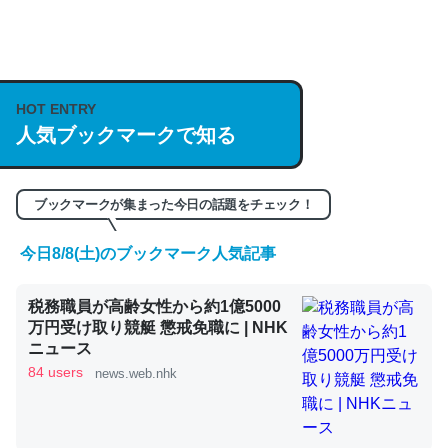
何気にChatGPTの仕組み、特に「トークン」について解
説してる記事が少ないので貴重な良記事。/続編来た
HOT ENTRY
https://isobe324649.hatenablog.com/entry/2023/03/27
人気ブックマークで知る
/064121
─GPTの仕組みと限界についての考察（１） - conceptualization
ブックマークが集まった今日の話題をチェック！
今日8/8(土)のブックマーク人気記事
これは良記事。32768トークンだと英語小説100ページ分
税務職員が高齢女性から約1億5000
くらい。小説でいう「ずっと前の伏線」は回収されないけ
万円受け取り競艇 懲戒免職に | NHK
ど、短期記憶というには多い分量。進化すればするほど分
ニュース
かりやすく強くなりそう
84 users
news.web.nhk
─GPTの仕組みと限界についての考察（１） - conceptualization