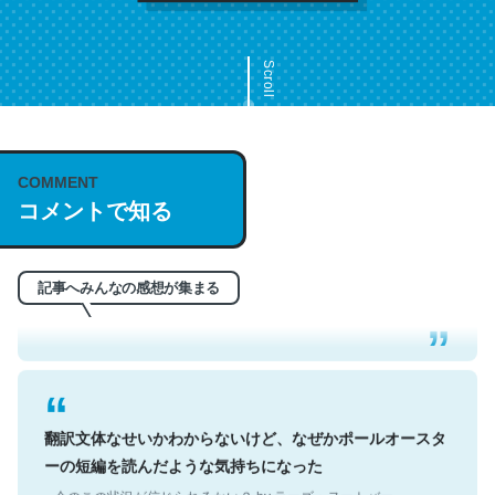
Scroll
COMMENT
これは名文。彼はとてもクレバーなんだろうなと凄く思
コメントで知る
う。英語少しでも読める人は原文もお勧め。自分はこの流
れ好き。Let’s Fucking Go. Then Covid hit. Shit.
記事へみんなの感想が集まる
─今のこの状況が信じられるかい？ by ラーズ・ヌートバー
翻訳文体なせいかわからないけど、なぜかポールオースタ
ーの短編を読んだような気持ちになった
─今のこの状況が信じられるかい？ by ラーズ・ヌートバー