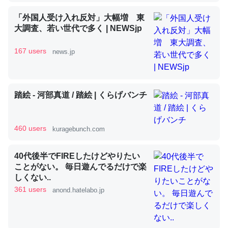
「外国人受け入れ反対」大幅増 東
大調査、若い世代で多く | NEWSjp
昆虫ってカルシウム少ないのか。知らんかった。調べたら
コオロギのカルシウム分はエビの600分の1程度。
167 users
news.jp
─ニュース :: 【研究発表】昆虫学の大問題＝「昆虫はなぜ海にいな
いのか」に関する新仮説
踏絵 - 河部真道 / 踏絵 | くらげバンチ
460 users
kuragebunch.com
論文では「淡水はカルシウムも酸素も不足してて両方に不
利だから両方が拮抗してるのでは」とあって面白い。海に
40代後半でFIREしたけどやりたい
いる鋏角類（カブトガニ・ウミグモ）はカルシウムを使わ
ことがない。 毎日遊んでるだけで楽
ずキチンを強化してる筈だが、酵素が違うのか？
しくない..
361 users
anond.hatelabo.jp
─ニュース :: 【研究発表】昆虫学の大問題＝「昆虫はなぜ海にいな
いのか」に関する新仮説