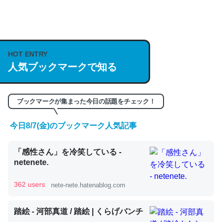
何気にChatGPTの仕組み、特に「トークン」について解
説してる記事が少ないので貴重な良記事。/続編来た
HOT ENTRY
https://isobe324649.hatenablog.com/entry/2023/03/27
人気ブックマークで知る
/064121
─GPTの仕組みと限界についての考察（１） - conceptualization
ブックマークが集まった今日の話題をチェック！
今日8/7(金)のブックマーク人気記事
これは良記事。32768トークンだと英語小説100ページ分
「感性さん」を冷笑している -
くらい。小説でいう「ずっと前の伏線」は回収されないけ
netenete.
ど、短期記憶というには多い分量。進化すればするほど分
かりやすく強くなりそう
362 users
nete-nete.hatenablog.com
─GPTの仕組みと限界についての考察（１） - conceptualization
踏絵 - 河部真道 / 踏絵 | くらげバンチ