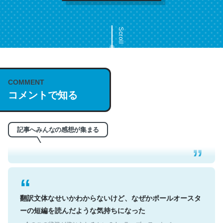
Scroll
COMMENT
これは名文。彼はとてもクレバーなんだろうなと凄く思
コメントで知る
う。英語少しでも読める人は原文もお勧め。自分はこの流
れ好き。Let’s Fucking Go. Then Covid hit. Shit.
記事へみんなの感想が集まる
─今のこの状況が信じられるかい？ by ラーズ・ヌートバー
翻訳文体なせいかわからないけど、なぜかポールオースタ
ーの短編を読んだような気持ちになった
─今のこの状況が信じられるかい？ by ラーズ・ヌートバー