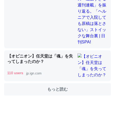
舞台裏 | 日刊SPA!
これを元に考えるとカルシウムを大量に使う脊椎動物と貝
類は苦労してるんだな…。腹足類だと殻を無くしてナメク
ジになったり努力してるし。
─ニュース :: 【研究発表】昆虫学の大問題＝「昆虫はなぜ海にいな
いのか」に関する新仮説
【オピニオン】任天堂は「魂」を失
ってしまったのか？
110 users
jp.ign.com
ウチもEchoを実家に置いて４年。でたまに覗いてる。ぼ
ちぼちRingも置こうかと画策中。あと、Googleマップで
位置情報を共有してる。電池残量や充電中かが分かるので
もっと読む
これ見て生きてるなって分かる。
─たまにLINEするくらいだった遠方の父67歳と僕。ITツール導入で
コミュニケーションが劇的に変化した｜tayorini by LIFULL介護