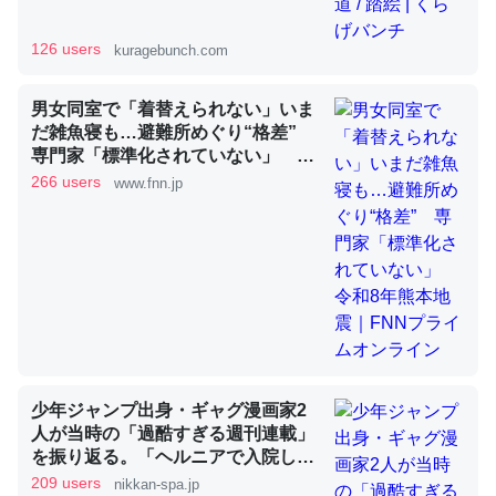
126 users
kuragebunch.com
昆虫ってカルシウム少ないのか。知らんかった。調べたら
男女同室で「着替えられない」いま
コオロギのカルシウム分はエビの600分の1程度。
だ雑魚寝も…避難所めぐり“格差”
─ニュース :: 【研究発表】昆虫学の大問題＝「昆虫はなぜ海にいな
専門家「標準化されていない」 令
いのか」に関する新仮説
和8年熊本地震｜FNNプライムオン
266 users
www.fnn.jp
ライン
論文では「淡水はカルシウムも酸素も不足してて両方に不
利だから両方が拮抗してるのでは」とあって面白い。海に
いる鋏角類（カブトガニ・ウミグモ）はカルシウムを使わ
ずキチンを強化してる筈だが、酵素が違うのか？
少年ジャンプ出身・ギャグ漫画家2
─ニュース :: 【研究発表】昆虫学の大問題＝「昆虫はなぜ海にいな
いのか」に関する新仮説
人が当時の「過酷すぎる週刊連載」
を振り返る。「ヘルニアで入院して
も原稿は落とさない」ストイックな
209 users
nikkan-spa.jp