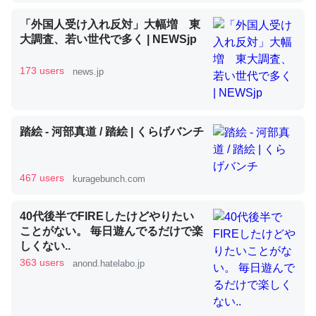
「外国人受け入れ反対」大幅増 東
大調査、若い世代で多く | NEWSjp
昆虫ってカルシウム少ないのか。知らんかった。調べたら
コオロギのカルシウム分はエビの600分の1程度。
173 users
news.jp
─ニュース :: 【研究発表】昆虫学の大問題＝「昆虫はなぜ海にいな
いのか」に関する新仮説
踏絵 - 河部真道 / 踏絵 | くらげバンチ
467 users
kuragebunch.com
論文では「淡水はカルシウムも酸素も不足してて両方に不
利だから両方が拮抗してるのでは」とあって面白い。海に
40代後半でFIREしたけどやりたい
いる鋏角類（カブトガニ・ウミグモ）はカルシウムを使わ
ことがない。 毎日遊んでるだけで楽
ずキチンを強化してる筈だが、酵素が違うのか？
しくない..
─ニュース :: 【研究発表】昆虫学の大問題＝「昆虫はなぜ海にいな
363 users
anond.hatelabo.jp
いのか」に関する新仮説