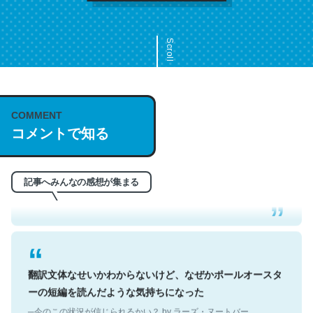
Scroll
COMMENT
これは名文。彼はとてもクレバーなんだろうなと凄く思
コメントで知る
う。英語少しでも読める人は原文もお勧め。自分はこの流
れ好き。Let’s Fucking Go. Then Covid hit. Shit.
─今のこの状況が信じられるかい？ by ラーズ・ヌートバー
記事へみんなの感想が集まる
翻訳文体なせいかわからないけど、なぜかポールオースタ
ーの短編を読んだような気持ちになった
─今のこの状況が信じられるかい？ by ラーズ・ヌートバー