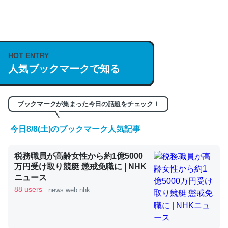
何気にChatGPTの仕組み、特に「トークン」について解
説してる記事が少ないので貴重な良記事。/続編来た
https://isobe324649.hatenablog.com/entry/2023/03/27
HOT ENTRY
/064121
人気ブックマークで知る
─GPTの仕組みと限界についての考察（１） - conceptualization
ブックマークが集まった今日の話題をチェック！
今日8/8(土)のブックマーク人気記事
これは良記事。32768トークンだと英語小説100ページ分
税務職員が高齢女性から約1億5000
くらい。小説でいう「ずっと前の伏線」は回収されないけ
万円受け取り競艇 懲戒免職に | NHK
ど、短期記憶というには多い分量。進化すればするほど分
ニュース
かりやすく強くなりそう
88 users
news.web.nhk
─GPTの仕組みと限界についての考察（１） - conceptualization