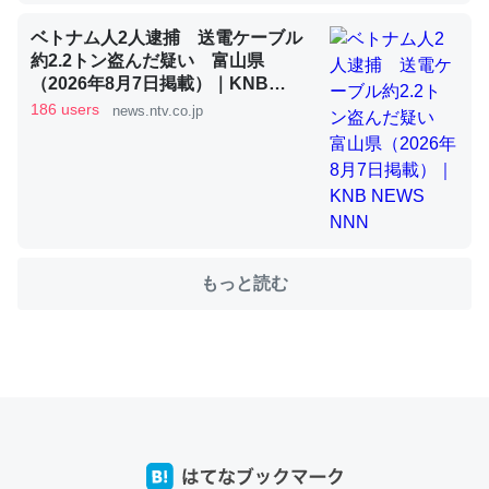
ベトナム人2人逮捕 送電ケーブル
約2.2トン盗んだ疑い 富山県
これを元に考えるとカルシウムを大量に使う脊椎動物と貝
（2026年8月7日掲載）｜KNB
類は苦労してるんだな…。腹足類だと殻を無くしてナメク
NEWS NNN
186 users
news.ntv.co.jp
ジになったり努力してるし。
─ニュース :: 【研究発表】昆虫学の大問題＝「昆虫はなぜ海にいな
いのか」に関する新仮説
もっと読む
ウチもEchoを実家に置いて４年。でたまに覗いてる。ぼ
ちぼちRingも置こうかと画策中。あと、Googleマップで
位置情報を共有してる。電池残量や充電中かが分かるので
これ見て生きてるなって分かる。
─たまにLINEするくらいだった遠方の父67歳と僕。ITツール導入で
コミュニケーションが劇的に変化した｜tayorini by LIFULL介護