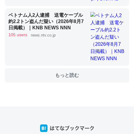
ベトナム人2人逮捕 送電ケーブル
これを元に考えるとカルシウムを大量に使う脊椎動物と貝
約2.2トン盗んだ疑い（2026年8月7
日掲載）｜KNB NEWS NNN
類は苦労してるんだな…。腹足類だと殻を無くしてナメク
105 users
news.ntv.co.jp
ジになったり努力してるし。
─ニュース :: 【研究発表】昆虫学の大問題＝「昆虫はなぜ海にいな
いのか」に関する新仮説
もっと読む
ウチもEchoを実家に置いて４年。でたまに覗いてる。ぼ
ちぼちRingも置こうかと画策中。あと、Googleマップで
位置情報を共有してる。電池残量や充電中かが分かるので
これ見て生きてるなって分かる。
─たまにLINEするくらいだった遠方の父67歳と僕。ITツール導入で
コミュニケーションが劇的に変化した｜tayorini by LIFULL介護