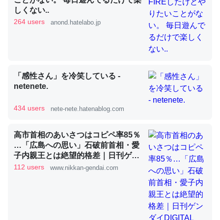
しくない..
264 users
anond.hatelabo.jp
昆虫ってカルシウム少ないのか。知らんかった。調べたら
コオロギのカルシウム分はエビの600分の1程度。
─ニュース :: 【研究発表】昆虫学の大問題＝「昆虫はなぜ海にいな
いのか」に関する新仮説
「感性さん」を冷笑している -
netenete.
434 users
nete-nete.hatenablog.com
論文では「淡水はカルシウムも酸素も不足してて両方に不
高市首相のあいさつはコピペ率85％
…「広島への思い」石破前首相・愛
利だから両方が拮抗してるのでは」とあって面白い。海に
子内親王とは絶望的格差｜日刊ゲン
いる鋏角類（カブトガニ・ウミグモ）はカルシウムを使わ
ダイDIGITAL
112 users
www.nikkan-gendai.com
ずキチンを強化してる筈だが、酵素が違うのか？
─ニュース :: 【研究発表】昆虫学の大問題＝「昆虫はなぜ海にいな
いのか」に関する新仮説