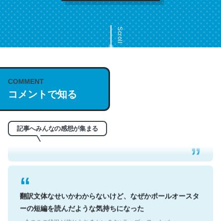
Scroll
COMMENT
これは名文。彼はとてもクレバーなんだろうなと凄く思
コメントで知る
う。英語少しでも読める人は原文もお勧め。自分はこの流
れ好き。Let’s Fucking Go. Then Covid hit. Shit.
記事へみんなの感想が集まる
─今のこの状況が信じられるかい？ by ラーズ・ヌートバー
翻訳文体なせいかわからないけど、なぜかポールオースタ
ーの短編を読んだような気持ちになった
─今のこの状況が信じられるかい？ by ラーズ・ヌートバー