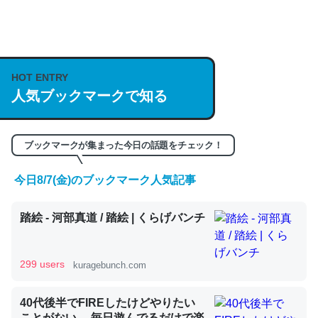
何気にChatGPTの仕組み、特に「トークン」について解
説してる記事が少ないので貴重な良記事。/続編来た
HOT ENTRY
https://isobe324649.hatenablog.com/entry/2023/03/27
人気ブックマークで知る
/064121
─GPTの仕組みと限界についての考察（１） - conceptualization
ブックマークが集まった今日の話題をチェック！
今日8/7(金)のブックマーク人気記事
これは良記事。32768トークンだと英語小説100ページ分
踏絵 - 河部真道 / 踏絵 | くらげバンチ
くらい。小説でいう「ずっと前の伏線」は回収されないけ
ど、短期記憶というには多い分量。進化すればするほど分
かりやすく強くなりそう
299 users
kuragebunch.com
─GPTの仕組みと限界についての考察（１） - conceptualization
40代後半でFIREしたけどやりたい
ことがない。 毎日遊んでるだけで楽