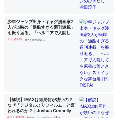
昆虫ってカルシウム少ないのか。知らんかった。調べたら
少年ジャンプ出身・ギャグ漫画家2
コオロギのカルシウム分はエビの600分の1程度。
人が当時の「過酷すぎる週刊連載」
を振り返る。「ヘルニアで入院して
─ニュース :: 【研究発表】昆虫学の大問題＝「昆虫はなぜ海にいな
いのか」に関する新仮説
も原稿は落とさない」ストイックな
79 users
nikkan-spa.jp
舞台裏 | 日刊SPA!
論文では「淡水はカルシウムも酸素も不足してて両方に不
利だから両方が拮抗してるのでは」とあって面白い。海に
いる鋏角類（カブトガニ・ウミグモ）はカルシウムを使わ
ずキチンを強化してる筈だが、酵素が違うのか？
─ニュース :: 【研究発表】昆虫学の大問題＝「昆虫はなぜ海にいな
【解説】IMAXは結局何が凄いの？
いのか」に関する新仮説
なぜ「デジタルよりフィルム」と言
われるのか？｜Joshua Connolly
493 users
note.com/joshua_film