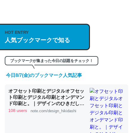
何気にChatGPTの仕組み、特に「トークン」について解
説してる記事が少ないので貴重な良記事。/続編来た
https://isobe324649.hatenablog.com/entry/2023/03/27
HOT ENTRY
人気ブックマークで知る
/064121
─GPTの仕組みと限界についての考察（１） - conceptualization
ブックマークが集まった今日の話題をチェック！
今日8/7(金)のブックマーク人気記事
これは良記事。32768トークンだと英語小説100ページ分
オフセット印刷とデジタルオフセッ
くらい。小説でいう「ずっと前の伏線」は回収されないけ
ト印刷とデジタル印刷とオンデマン
ど、短期記憶というには多い分量。進化すればするほど分
ド印刷と。｜デザインのひきだし
かりやすく強くなりそう
津田淳子
108 users
note.com/design_hikidashi
─GPTの仕組みと限界についての考察（１） - conceptualization