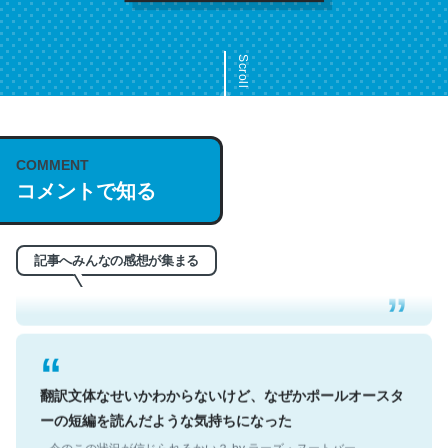
Scroll
COMMENT
これは名文。彼はとてもクレバーなんだろうなと凄く思
コメントで知る
う。英語少しでも読める人は原文もお勧め。自分はこの流
れ好き。Let’s Fucking Go. Then Covid hit. Shit.
─今のこの状況が信じられるかい？ by ラーズ・ヌートバー
記事へみんなの感想が集まる
翻訳文体なせいかわからないけど、なぜかポールオースタ
ーの短編を読んだような気持ちになった
─今のこの状況が信じられるかい？ by ラーズ・ヌートバー