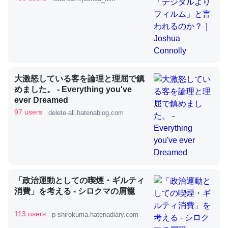
これを元に考えるとカルシウムを大量に使う脊椎動物と貝
類は苦労してるんだな…。腹足類だと殻を無くしてナメク
ジになったり努力してるし。
─ニュース :: 【研究発表】昆虫学の大問題＝「昆虫はなぜ海にいな
大激怒している客を論理と理屈で鎮
いのか」に関する新仮説
めました。 - Everything you've
ever Dreamed
97 users
delete-all.hatenablog.com
ウチもEchoを実家に置いて４年。でたまに覗いてる。ぼ
ちぼちRingも置こうかと画策中。あと、Googleマップで
位置情報を共有してる。電池残量や充電中かが分かるので
「政治運動としての喫煙・ギルティ
これ見て生きてるなって分かる。
消費」を考える - シロクマの屑籠
─たまにLINEするくらいだった遠方の父67歳と僕。ITツール導入で
コミュニケーションが劇的に変化した｜tayorini by LIFULL介護
113 users
p-shirokuma.hatenadiary.com