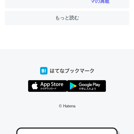
もっと読む
ちょうど同じ理由でEcho Show 8を設定中でした。Prime
とかSpotifyを支払う孝行もできる。一生で親と会える残
り時間を日数にすると1週間とかの人が多いそうだけど、
それを実質100倍以上に伸ばす効果があるはず……
─たまにLINEするくらいだった遠方の父67歳と僕。ITツール導入で
コミュニケーションが劇的に変化した｜tayorini by LIFULL介護
私も3年前ぐらいに祖母の家に設置した。ポケットWifiみ
© Hatena
たいなのでネット環境作ったけどAlexaしか使わないので
回線代ほとんどかからないですよ。参考：
https://toyoshi.hatenablog.com/entry/2019/05/15/1805
34