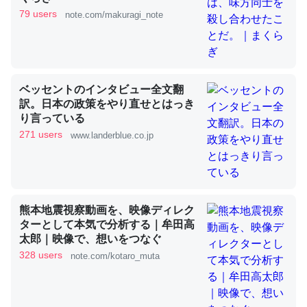
79 users
note.com/makuragi_note
これを元に考えるとカルシウムを大量に使う脊椎動物と貝
類は苦労してるんだな…。腹足類だと殻を無くしてナメク
ジになったり努力してるし。
ベッセントのインタビュー全文翻
─ニュース :: 【研究発表】昆虫学の大問題＝「昆虫はなぜ海にいな
訳。日本の政策をやり直せとはっき
いのか」に関する新仮説
り言っている
271 users
www.landerblue.co.jp
ウチもEchoを実家に置いて４年。でたまに覗いてる。ぼ
熊本地震視察動画を、映像ディレク
ちぼちRingも置こうかと画策中。あと、Googleマップで
ターとして本気で分析する｜牟田高
位置情報を共有してる。電池残量や充電中かが分かるので
太郎｜映像で、想いをつなぐ
これ見て生きてるなって分かる。
328 users
note.com/kotaro_muta
─たまにLINEするくらいだった遠方の父67歳と僕。ITツール導入で
コミュニケーションが劇的に変化した｜tayorini by LIFULL介護