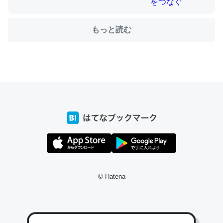
もっと読む
ちょうど同じ理由でEcho Show 8を設定中でした。Prime
とかSpotifyを支払う孝行もできる。一生で親と会える残
り時間を日数にすると1週間とかの人が多いそうだけど、
それを実質100倍以上に伸ばす効果があるはず……
─たまにLINEするくらいだった遠方の父67歳と僕。ITツール導入で
コミュニケーションが劇的に変化した｜tayorini by LIFULL介護
私も3年前ぐらいに祖母の家に設置した。ポケットWifiみ
たいなのでネット環境作ったけどAlexaしか使わないので
© Hatena
回線代ほとんどかからないですよ。参考：
https://toyoshi.hatenablog.com/entry/2019/05/15/1805
34