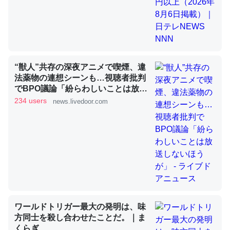
昆虫ってカルシウム少ないのか。知らんかった。調べたら
コオロギのカルシウム分はエビの600分の1程度。
─ニュース :: 【研究発表】昆虫学の大問題＝「昆虫はなぜ海にいな
“獣人”共存の深夜アニメで喫煙、違
いのか」に関する新仮説
法薬物の連想シーンも…視聴者批判
でBPO議論「紛らわしいことは放送
しないほうが」 - ライブドアニュー
234 users
news.livedoor.com
ス
論文では「淡水はカルシウムも酸素も不足してて両方に不
利だから両方が拮抗してるのでは」とあって面白い。海に
いる鋏角類（カブトガニ・ウミグモ）はカルシウムを使わ
ずキチンを強化してる筈だが、酵素が違うのか？
─ニュース :: 【研究発表】昆虫学の大問題＝「昆虫はなぜ海にいな
いのか」に関する新仮説
ワールドトリガー最大の発明は、味
方同士を殺し合わせたことだ。｜ま
くらぎ