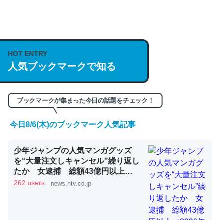
何気にChatGPTの仕組み、特に「トークン」について解
説してる記事が少ないので貴重な良記事。/続編来た
https://isobe324649.hatenablog.com/entry/2023/03/27
HOT ENTRY
/064121
人気ブックマークで知る
─GPTの仕組みと限界についての考察（１） - conceptualization
ブックマークが集まった今日の話題をチェック！
今日8/6(木)のブックマーク人気記事
これは良記事。32768トークンだと英語小説100ページ分
少年ジャンプの人気マンガグッズ
くらい。小説でいう「ずっと前の伏線」は回収されないけ
を“大量注文しキャンセル”繰り返し
ど、短期記憶というには多い分量。進化すればするほど分
たか 女逮捕 総額43億円以上
かりやすく強くなりそう
（2026年8月6日掲載）｜日テレ
262 users
news.ntv.co.jp
NEWS NNN
─GPTの仕組みと限界についての考察（１） - conceptualization