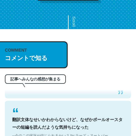
Scroll
COMMENT
これは名文。彼はとてもクレバーなんだろうなと凄く思
コメントで知る
う。英語少しでも読める人は原文もお勧め。自分はこの流
れ好き。Let’s Fucking Go. Then Covid hit. Shit.
─今のこの状況が信じられるかい？ by ラーズ・ヌートバー
記事へみんなの感想が集まる
翻訳文体なせいかわからないけど、なぜかポールオースタ
ーの短編を読んだような気持ちになった
─今のこの状況が信じられるかい？ by ラーズ・ヌートバー