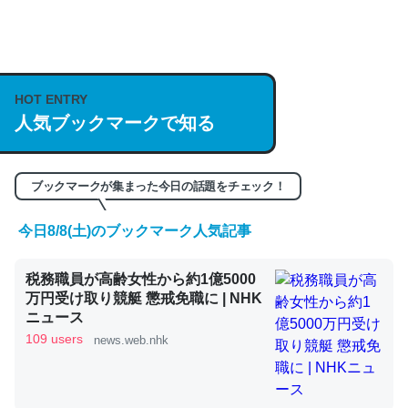
何気にChatGPTの仕組み、特に「トークン」について解
説してる記事が少ないので貴重な良記事。/続編来た
https://isobe324649.hatenablog.com/entry/2023/03/27
HOT ENTRY
人気ブックマークで知る
/064121
─GPTの仕組みと限界についての考察（１） - conceptualization
ブックマークが集まった今日の話題をチェック！
今日8/8(土)のブックマーク人気記事
これは良記事。32768トークンだと英語小説100ページ分
税務職員が高齢女性から約1億5000
くらい。小説でいう「ずっと前の伏線」は回収されないけ
万円受け取り競艇 懲戒免職に | NHK
ど、短期記憶というには多い分量。進化すればするほど分
ニュース
かりやすく強くなりそう
109 users
news.web.nhk
─GPTの仕組みと限界についての考察（１） - conceptualization