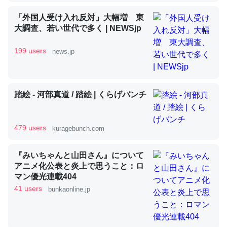
「外国人受け入れ反対」大幅増 東
大調査、若い世代で多く | NEWSjp
昆虫ってカルシウム少ないのか。知らんかった。調べたら
コオロギのカルシウム分はエビの600分の1程度。
199 users
news.jp
─ニュース :: 【研究発表】昆虫学の大問題＝「昆虫はなぜ海にいな
いのか」に関する新仮説
踏絵 - 河部真道 / 踏絵 | くらげバンチ
479 users
kuragebunch.com
論文では「淡水はカルシウムも酸素も不足してて両方に不
利だから両方が拮抗してるのでは」とあって面白い。海に
『みいちゃんと山田さん』について
いる鋏角類（カブトガニ・ウミグモ）はカルシウムを使わ
アニメ化公表と炎上で思うこと：ロ
ずキチンを強化してる筈だが、酵素が違うのか？
マン優光連載404
41 users
─ニュース :: 【研究発表】昆虫学の大問題＝「昆虫はなぜ海にいな
bunkaonline.jp
いのか」に関する新仮説