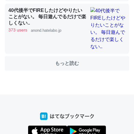
40代後半でFIREしたけどやりたい
ことがない。 毎日遊んでるだけで楽
これを元に考えるとカルシウムを大量に使う脊椎動物と貝
しくない..
類は苦労してるんだな…。腹足類だと殻を無くしてナメク
373 users
anond.hatelabo.jp
ジになったり努力してるし。
─ニュース :: 【研究発表】昆虫学の大問題＝「昆虫はなぜ海にいな
いのか」に関する新仮説
もっと読む
ウチもEchoを実家に置いて４年。でたまに覗いてる。ぼ
ちぼちRingも置こうかと画策中。あと、Googleマップで
位置情報を共有してる。電池残量や充電中かが分かるので
これ見て生きてるなって分かる。
─たまにLINEするくらいだった遠方の父67歳と僕。ITツール導入で
コミュニケーションが劇的に変化した｜tayorini by LIFULL介護