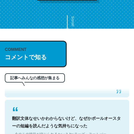
Scroll
COMMENT
これは名文。彼はとてもクレバーなんだろうなと凄く思
コメントで知る
う。英語少しでも読める人は原文もお勧め。自分はこの流
れ好き。Let’s Fucking Go. Then Covid hit. Shit.
─今のこの状況が信じられるかい？ by ラーズ・ヌートバー
記事へみんなの感想が集まる
翻訳文体なせいかわからないけど、なぜかポールオースタ
ーの短編を読んだような気持ちになった
─今のこの状況が信じられるかい？ by ラーズ・ヌートバー