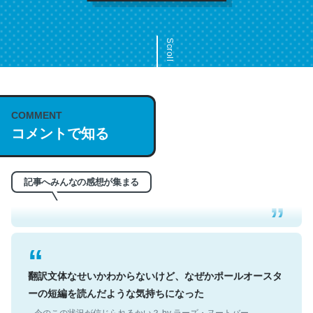
Scroll
COMMENT
これは名文。彼はとてもクレバーなんだろうなと凄く思
コメントで知る
う。英語少しでも読める人は原文もお勧め。自分はこの流
れ好き。Let’s Fucking Go. Then Covid hit. Shit.
─今のこの状況が信じられるかい？ by ラーズ・ヌートバー
記事へみんなの感想が集まる
翻訳文体なせいかわからないけど、なぜかポールオースタ
ーの短編を読んだような気持ちになった
─今のこの状況が信じられるかい？ by ラーズ・ヌートバー