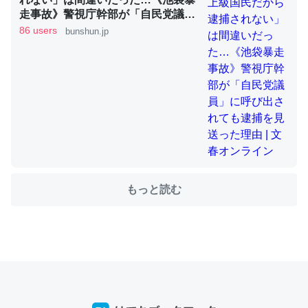
走事故》警視庁幹部が「自民党議
員」に呼び出されても逮捕を見送っ
86 users
bunshun.jp
た理由 | 文春オンライン
ちょうど同じ理由でEcho Show 8を設定中でした。Prime
とかSpotifyを支払う孝行もできる。一生で親と会える残
り時間を日数にすると1週間とかの人が多いそうだけど、
それを実質100倍以上に伸ばす効果があるはず……
─たまにLINEするくらいだった遠方の父67歳と僕。ITツール導入で
コミュニケーションが劇的に変化した｜tayorini by LIFULL介護
もっと読む
私も3年前ぐらいに祖母の家に設置した。ポケットWifiみ
たいなのでネット環境作ったけどAlexaしか使わないので
回線代ほとんどかからないですよ。参考：
https://toyoshi.hatenablog.com/entry/2019/05/15/1805
34