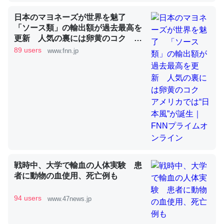
日本のマヨネーズが世界を魅了
「ソース類」の輸出額が過去最高を
昆虫ってカルシウム少ないのか。知らんかった。調べたら
更新 人気の裏には卵黄のコク ア
コオロギのカルシウム分はエビの600分の1程度。
メリカでは“日本風”が誕生｜FNNプ
89 users
www.fnn.jp
ライムオンライン
─ニュース :: 【研究発表】昆虫学の大問題＝「昆虫はなぜ海にいな
いのか」に関する新仮説
論文では「淡水はカルシウムも酸素も不足してて両方に不
利だから両方が拮抗してるのでは」とあって面白い。海に
いる鋏角類（カブトガニ・ウミグモ）はカルシウムを使わ
戦時中、大学で輸血の人体実験 患
ずキチンを強化してる筈だが、酵素が違うのか？
者に動物の血使用、死亡例も
─ニュース :: 【研究発表】昆虫学の大問題＝「昆虫はなぜ海にいな
いのか」に関する新仮説
94 users
www.47news.jp