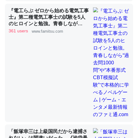
『電工らぶ ゼロから始める電気工事
士』第二種電気工事士の試験を5人
これを元に考えるとカルシウムを大量に使う脊椎動物と貝
のヒロインと勉強。青春しなが
類は苦労してるんだな…。腹足類だと殻を無くしてナメク
ら“過去問1000問”や“本番形式CBT
361 users
www.famitsu.com
ジになったり努力してるし。
模擬試験”で本格的に学べるノベル
ゲーム | ゲーム・エンタメ最新情報
─ニュース :: 【研究発表】昆虫学の大問題＝「昆虫はなぜ海にいな
いのか」に関する新仮説
のファミ通.com
ウチもEchoを実家に置いて４年。でたまに覗いてる。ぼ
ちぼちRingも置こうかと画策中。あと、Googleマップで
位置情報を共有してる。電池残量や充電中かが分かるので
これ見て生きてるなって分かる。
─たまにLINEするくらいだった遠方の父67歳と僕。ITツール導入で
コミュニケーションが劇的に変化した｜tayorini by LIFULL介護
「飯塚幸三は上級国民だから逮捕さ
れない」は間違いだった…《池袋暴