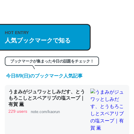
何気にChatGPTの仕組み、特に「トークン」について解
説してる記事が少ないので貴重な良記事。/続編来た
https://isobe324649.hatenablog.com/entry/2023/03/27
HOT ENTRY
/064121
人気ブックマークで知る
─GPTの仕組みと限界についての考察（１） - conceptualization
ブックマークが集まった今日の話題をチェック！
今日8/9(日)のブックマーク人気記事
これは良記事。32768トークンだと英語小説100ページ分
うまみがジュワッとしみだす、とう
くらい。小説でいう「ずっと前の伏線」は回収されないけ
もろこしとスペアリブの塩スープ｜
ど、短期記憶というには多い分量。進化すればするほど分
有賀 薫
かりやすく強くなりそう
229 users
note.com/kaorun
─GPTの仕組みと限界についての考察（１） - conceptualization