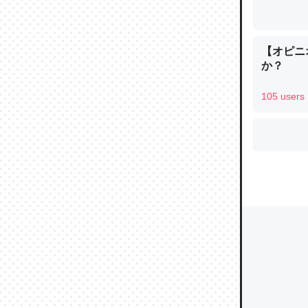
【オピニ
ウチもE
か？
中。あと
れ見て生
105 users
─たまにL
た｜tayori
ちょうど同
きる。一
を実質1
─たまにL
た｜tayori