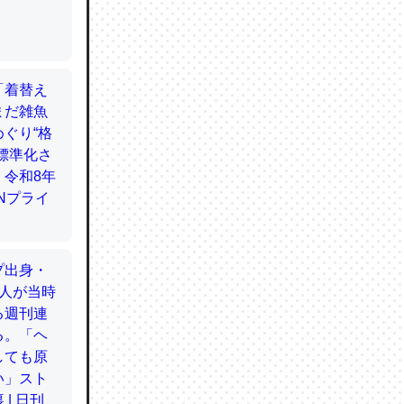
てるので
使わずキ
…。腹足