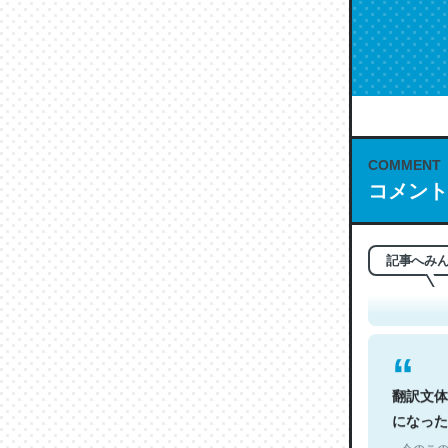
COMMENT
コメント
これは名
もお勧め。自
─今のこの
記事へみ
翻訳文体
になった
─今のこの