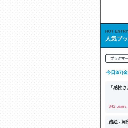
何気にC
な良記事。/続
─GPTの仕
HOT ENTRY
人気ブッ
これは良
ブックマ
の伏線」
今日8/7
やすく強
─GPTの仕
「感性さん
342 users
昆虫って
踏絵 - 
の600