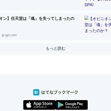
オン】任天堂は「魂」を失ってしまったの
choを実家に置いて４年。でたまに覗いてる。ぼちぼちRingも置こう
、Googleマップで位置情報を共有してる。電池残量や充電中かが分か
きてるなって分かる。
jp.ign.com
INEするくらいだった遠方の父67歳と僕。ITツール導入でコミュニケーションが劇
ni by LIFULL介護
もっと読む
じ理由でEcho Show 8を設定中でした。PrimeとかSpotifyを支払
生で親と会える残り時間を日数にすると1週間とかの人が多いそうだけ
00倍以上に伸ばす効果があるはず……
INEするくらいだった遠方の父67歳と僕。ITツール導入でコミュニケーションが劇
ni by LIFULL介護