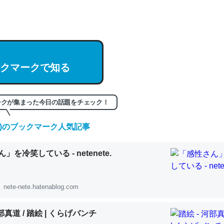
hatGPTの仕組み、特に「トークン」について解説してる記事が少ない
編来た https://isobe324649.hatenablog.com/entry/2023/03/27/
組みと限界についての考察（１） - conceptualization
クマークで知る
記事。32768トークンだと英語小説100ページ分くらい。小説でいう「
ークが集まった今日の話題をチェック！
は回収されないけど、短期記憶というには多い分量。進化すればするほ
(金)のブックマーク人気記事
くなりそう
組みと限界についての考察（１） - conceptualization
」を冷笑している - netenete.
nete-nete.hatenablog.com
カルシウム少ないのか。知らんかった。調べたらコオロギのカルシウム
河部真道 / 踏絵 | くらげバンチ
分の1程度。