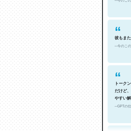
彼もまた
─今のこの
トークン
だけど、
やすい解
─GPTの仕