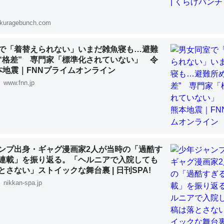
 :: 【研究発表】昆虫学の大問題＝「昆虫はなぜ海にいないのか」に関する新仮説
kuragebunch.com
で「着替えられない」いまだ雑魚寝も…避難
“格差” 専門家「標準化されていない」 令
本地震｜FNNプライムオンライン
「淡水はカルシウムも酸素も不足してて両方に不利だから両方が拮抗し
www.fnn.jp
って面白い。海にいる鋏角類（カブトガニ・ウミグモ）はカルシウムを
化してる筈だが、酵素が違うのか？
 :: 【研究発表】昆虫学の大問題＝「昆虫はなぜ海にいないのか」に関する新仮説
ンプ出身・ギャグ漫画家2人が当時の「過酷す
連載」を振り返る。「ヘルニアで入院しても
とさない」ストイックな舞台裏 | 日刊SPA!
に考えるとカルシウムを大量に使う脊椎動物と貝類は苦労してるんだな
nikkan-spa.jp
を無くしてナメクジになったり努力してるし。
 :: 【研究発表】昆虫学の大問題＝「昆虫はなぜ海にいないのか」に関する新仮説