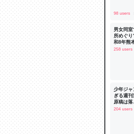
─ニュース
98 users
男女同室
所めぐり
和8年熊
論文では
258 users
は」とあ
チンを強
─ニュース
少年ジャ
ぎる週刊
原稿は落
これを元
204 users
類だと殻
─ニュース