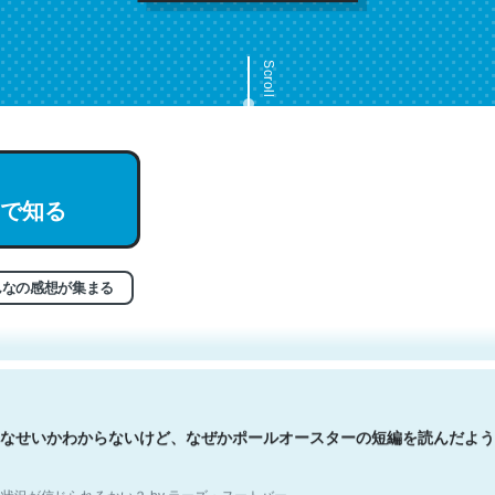
Scroll
で知る
文。彼はとてもクレバーなんだろうなと凄く思う。英語少しでも読める
分はこの流れ好き。Let’s Fucking Go. Then Covid hit. Shit.
状況が信じられるかい？ by ラーズ・ヌートバー
んなの感想が集まる
なせいかわからないけど、なぜかポールオースターの短編を読んだよう
状況が信じられるかい？ by ラーズ・ヌートバー