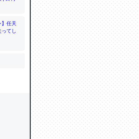
かと画策
るのでこ
的に変化し
う孝行もで
ど、それ
的に変化し