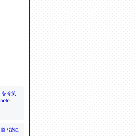
ので貴重
064121
ずっと前
ど分かり
分はエビ