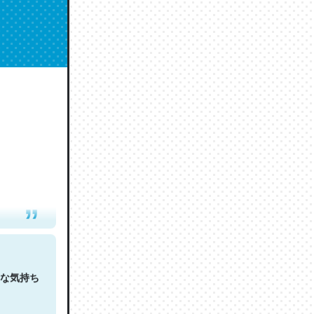
人は原文
な気持ち