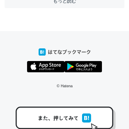
もっと読む
ちょうど同じ理由でEcho Show 8を設定中でした。Prime
とかSpotifyを支払う孝行もできる。一生で親と会える残
り時間を日数にすると1週間とかの人が多いそうだけど、
それを実質100倍以上に伸ばす効果があるはず……
─たまにLINEするくらいだった遠方の父67歳と僕。ITツール導入で
コミュニケーションが劇的に変化した｜tayorini by LIFULL介護
© Hatena
私も3年前ぐらいに祖母の家に設置した。ポケットWifiみ
たいなのでネット環境作ったけどAlexaしか使わないので
回線代ほとんどかからないですよ。参考：
https://toyoshi.hatenablog.com/entry/2019/05/15/1805
34
─たまにLINEするくらいだった遠方の父67歳と僕。ITツール導入で