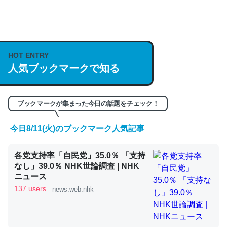
何気にChatGPTの仕組み、特に「トークン」について解
説してる記事が少ないので貴重な良記事。/続編来た
https://isobe324649.hatenablog.com/entry/2023/03/27
HOT ENTRY
/064121
人気ブックマークで知る
─GPTの仕組みと限界についての考察（１） - conceptualization
ブックマークが集まった今日の話題をチェック！
今日8/11(火)のブックマーク人気記事
これは良記事。32768トークンだと英語小説100ページ分
くらい。小説でいう「ずっと前の伏線」は回収されないけ
各党支持率「自民党」35.0％ 「支持
ど、短期記憶というには多い分量。進化すればするほど分
なし」39.0％ NHK世論調査 | NHK
かりやすく強くなりそう
ニュース
─GPTの仕組みと限界についての考察（１） - conceptualization
137 users
news.web.nhk