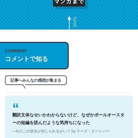
Scroll
これは名文。彼はとてもクレバーなんだろうなと凄く思
COMMENT
う。英語少しでも読める人は原文もお勧め。自分はこの流
コメントで知る
れ好き。Let’s Fucking Go. Then Covid hit. Shit.
─今のこの状況が信じられるかい？ by ラーズ・ヌートバー
記事へみんなの感想が集まる
翻訳文体なせいかわからないけど、なぜかポールオースタ
ーの短編を読んだような気持ちになった
─今のこの状況が信じられるかい？ by ラーズ・ヌートバー