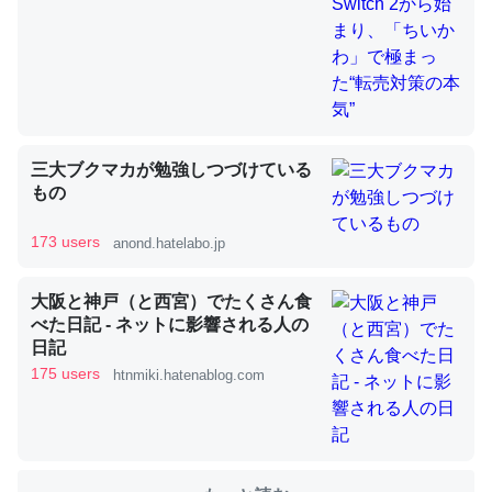
これを元に考えるとカルシウムを大量に使う脊椎動物と貝
類は苦労してるんだな…。腹足類だと殻を無くしてナメク
ジになったり努力してるし。
─ニュース :: 【研究発表】昆虫学の大問題＝「昆虫はなぜ海にいな
いのか」に関する新仮説
三大ブクマカが勉強しつづけている
もの
173 users
anond.hatelabo.jp
ウチもEchoを実家に置いて４年。でたまに覗いてる。ぼ
大阪と神戸（と西宮）でたくさん食
ちぼちRingも置こうかと画策中。あと、Googleマップで
べた日記 - ネットに影響される人の
位置情報を共有してる。電池残量や充電中かが分かるので
日記
これ見て生きてるなって分かる。
175 users
htnmiki.hatenablog.com
─たまにLINEするくらいだった遠方の父67歳と僕。ITツール導入で
コミュニケーションが劇的に変化した｜tayorini by LIFULL介護