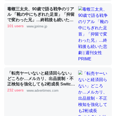
毒蝮三太夫、90歳で語る戦争のリア
昆虫ってカルシウム少ないのか。知らんかった。調べたら
ル 「靴の中にちぎれた足首」「抑留
コオロギのカルシウム分はエビの600分の1程度。
で変わった兄」…終戦後も続いた悲
劇 | 週刊女性PRIME
101 users
www.jprime.jp
─ニュース :: 【研究発表】昆虫学の大問題＝「昆虫はなぜ海にいな
いのか」に関する新仮説
論文では「淡水はカルシウムも酸素も不足してて両方に不
利だから両方が拮抗してるのでは」とあって面白い。海に
「転売ヤーいないと経済回らない」
いる鋏角類（カブトガニ・ウミグモ）はカルシウムを使わ
どころか…メルカリ、出品規制・不
ずキチンを強化してる筈だが、酵素が違うのか？
正検知を強化しても2桁成長 Switch
2から始まり、「ちいかわ」で極ま
232 users
─ニュース :: 【研究発表】昆虫学の大問題＝「昆虫はなぜ海にいな
www.advertimes.com
いのか」に関する新仮説
った“転売対策の本気”