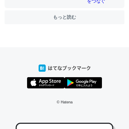
もっと読む
ちょうど同じ理由でEcho Show 8を設定中でした。Prime
とかSpotifyを支払う孝行もできる。一生で親と会える残
り時間を日数にすると1週間とかの人が多いそうだけど、
それを実質100倍以上に伸ばす効果があるはず……
─たまにLINEするくらいだった遠方の父67歳と僕。ITツール導入で
コミュニケーションが劇的に変化した｜tayorini by LIFULL介護
私も3年前ぐらいに祖母の家に設置した。ポケットWifiみ
© Hatena
たいなのでネット環境作ったけどAlexaしか使わないので
回線代ほとんどかからないですよ。参考：
https://toyoshi.hatenablog.com/entry/2019/05/15/1805
34