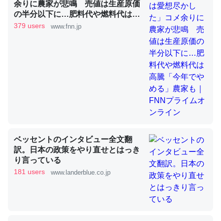
余りに農家が悲鳴 売値は生産原価
の半分以下に…肥料代や燃料代は高
騰「今年でやめる」農家も｜FNNプ
379 users
www.fnn.jp
ライムオンライン
昆虫ってカルシウム少ないのか。知らんかった。調べたら
コオロギのカルシウム分はエビの600分の1程度。
─ニュース :: 【研究発表】昆虫学の大問題＝「昆虫はなぜ海にいな
いのか」に関する新仮説
論文では「淡水はカルシウムも酸素も不足してて両方に不
ベッセントのインタビュー全文翻
利だから両方が拮抗してるのでは」とあって面白い。海に
訳。日本の政策をやり直せとはっき
いる鋏角類（カブトガニ・ウミグモ）はカルシウムを使わ
り言っている
ずキチンを強化してる筈だが、酵素が違うのか？
181 users
www.landerblue.co.jp
─ニュース :: 【研究発表】昆虫学の大問題＝「昆虫はなぜ海にいな
いのか」に関する新仮説