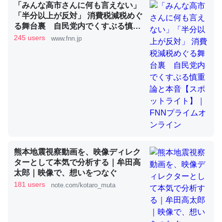
「みんな高市さんに何も言えない」
「半分以上が反対」 消費税減税めぐ
る舞台裏 自民党内でくすぶる慎重
これを元に考えるとカルシウムを大量に使う脊椎動物と貝
論と本音【スポットライト】｜FNN
245 users
www.fnn.jp
類は苦労してるんだな…。腹足類だと殻を無くしてナメク
プライムオンライン
ジになったり努力してるし。
─ニュース :: 【研究発表】昆虫学の大問題＝「昆虫はなぜ海にいな
いのか」に関する新仮説
ウチもEchoを実家に置いて４年。でたまに覗いてる。ぼ
熊本地震視察動画を、映像ディレク
ちぼちRingも置こうかと画策中。あと、Googleマップで
ターとして本気で分析する｜牟田高
位置情報を共有してる。電池残量や充電中かが分かるので
太郎｜映像で、想いをつなぐ
これ見て生きてるなって分かる。
181 users
note.com/kotaro_muta
─たまにLINEするくらいだった遠方の父67歳と僕。ITツール導入で
コミュニケーションが劇的に変化した｜tayorini by LIFULL介護