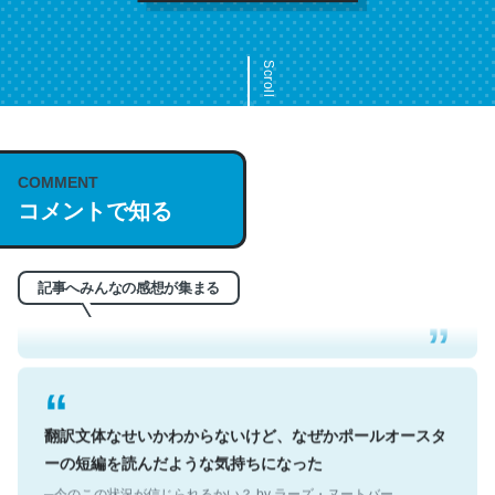
Scroll
COMMENT
これは名文。彼はとてもクレバーなんだろうなと凄く思
コメントで知る
う。英語少しでも読める人は原文もお勧め。自分はこの流
れ好き。Let’s Fucking Go. Then Covid hit. Shit.
─今のこの状況が信じられるかい？ by ラーズ・ヌートバー
記事へみんなの感想が集まる
翻訳文体なせいかわからないけど、なぜかポールオースタ
ーの短編を読んだような気持ちになった
─今のこの状況が信じられるかい？ by ラーズ・ヌートバー