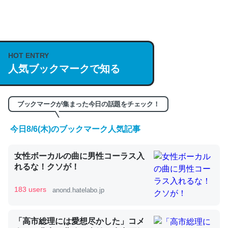
何気にChatGPTの仕組み、特に「トークン」について解
説してる記事が少ないので貴重な良記事。/続編来た
https://isobe324649.hatenablog.com/entry/2023/03/27
HOT ENTRY
/064121
人気ブックマークで知る
─GPTの仕組みと限界についての考察（１） - conceptualization
ブックマークが集まった今日の話題をチェック！
今日8/6(木)のブックマーク人気記事
これは良記事。32768トークンだと英語小説100ページ分
女性ボーカルの曲に男性コーラス入
くらい。小説でいう「ずっと前の伏線」は回収されないけ
れるな！クソが！
ど、短期記憶というには多い分量。進化すればするほど分
かりやすく強くなりそう
183 users
anond.hatelabo.jp
─GPTの仕組みと限界についての考察（１） - conceptualization
「高市総理には愛想尽かした」コメ