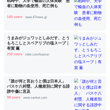
戦時中、大学で輸血の人体実験 患
者に動物の血使用、死亡例も
これを元に考えるとカルシウムを大量に使う脊椎動物と貝
140 users
www.47news.jp
類は苦労してるんだな…。腹足類だと殻を無くしてナメク
ジになったり努力してるし。
─ニュース :: 【研究発表】昆虫学の大問題＝「昆虫はなぜ海にいな
うまみがジュワッとしみだす、とう
いのか」に関する新仮説
もろこしとスペアリブの塩スープ｜
有賀 薫
292 users
note.com/kaorun
ウチもEchoを実家に置いて４年。でたまに覗いてる。ぼ
ちぼちRingも置こうかと画策中。あと、Googleマップで
「誰が何と言おうと僕は日本人」
位置情報を共有してる。電池残量や充電中かが分かるので
バスケ八村塁、人種差別に関する誹
これ見て生きてるなって分かる。
謗中傷に言及
─たまにLINEするくらいだった遠方の父67歳と僕。ITツール導入で
98 users
www.sankei.com
コミュニケーションが劇的に変化した｜tayorini by LIFULL介護