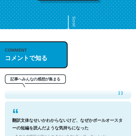
Scroll
COMMENT
これは名文。彼はとてもクレバーなんだろうなと凄く思
コメントで知る
う。英語少しでも読める人は原文もお勧め。自分はこの流
れ好き。Let’s Fucking Go. Then Covid hit. Shit.
─今のこの状況が信じられるかい？ by ラーズ・ヌートバー
記事へみんなの感想が集まる
翻訳文体なせいかわからないけど、なぜかポールオースタ
ーの短編を読んだような気持ちになった
─今のこの状況が信じられるかい？ by ラーズ・ヌートバー