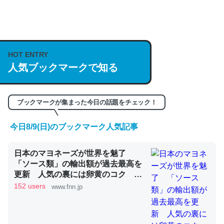
何気にChatGPTの仕組み、特に「トークン」について解
説してる記事が少ないので貴重な良記事。/続編来た
https://isobe324649.hatenablog.com/entry/2023/03/27
HOT ENTRY
人気ブックマークで知る
/064121
─GPTの仕組みと限界についての考察（１） - conceptualization
ブックマークが集まった今日の話題をチェック！
今日8/9(日)のブックマーク人気記事
これは良記事。32768トークンだと英語小説100ページ分
日本のマヨネーズが世界を魅了
くらい。小説でいう「ずっと前の伏線」は回収されないけ
「ソース類」の輸出額が過去最高を
ど、短期記憶というには多い分量。進化すればするほど分
更新 人気の裏には卵黄のコク ア
かりやすく強くなりそう
メリカでは“日本風”が誕生｜FNNプ
152 users
www.fnn.jp
ライムオンライン
─GPTの仕組みと限界についての考察（１） - conceptualization