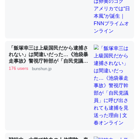
昆虫ってカルシウム少ないのか。知らんかった。調べたら
コオロギのカルシウム分はエビの600分の1程度。
─ニュース :: 【研究発表】昆虫学の大問題＝「昆虫はなぜ海にいな
いのか」に関する新仮説
「飯塚幸三は上級国民だから逮捕さ
れない」は間違いだった…《池袋暴
走事故》警視庁幹部が「自民党議
員」に呼び出されても逮捕を見送っ
176 users
bunshun.jp
た理由 | 文春オンライン
論文では「淡水はカルシウムも酸素も不足してて両方に不
利だから両方が拮抗してるのでは」とあって面白い。海に
いる鋏角類（カブトガニ・ウミグモ）はカルシウムを使わ
ずキチンを強化してる筈だが、酵素が違うのか？
─ニュース :: 【研究発表】昆虫学の大問題＝「昆虫はなぜ海にいな
いのか」に関する新仮説