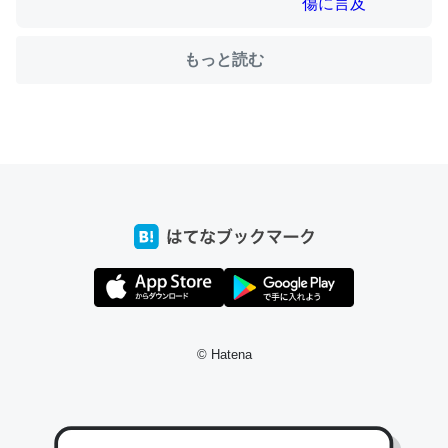
もっと読む
ちょうど同じ理由でEcho Show 8を設定中でした。Prime
とかSpotifyを支払う孝行もできる。一生で親と会える残
り時間を日数にすると1週間とかの人が多いそうだけど、
それを実質100倍以上に伸ばす効果があるはず……
─たまにLINEするくらいだった遠方の父67歳と僕。ITツール導入で
コミュニケーションが劇的に変化した｜tayorini by LIFULL介護
私も3年前ぐらいに祖母の家に設置した。ポケットWifiみ
© Hatena
たいなのでネット環境作ったけどAlexaしか使わないので
回線代ほとんどかからないですよ。参考：
https://toyoshi.hatenablog.com/entry/2019/05/15/1805
34