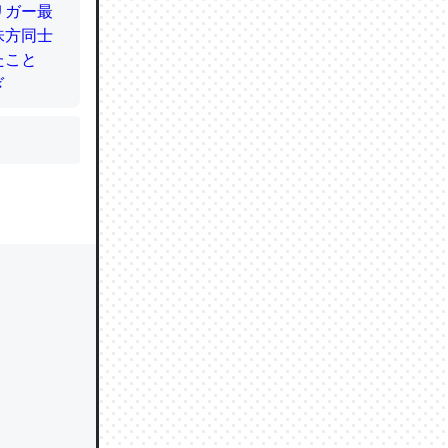
かと画策
るのでこ
的に変化し
う孝行もで
ど、それ
的に変化し