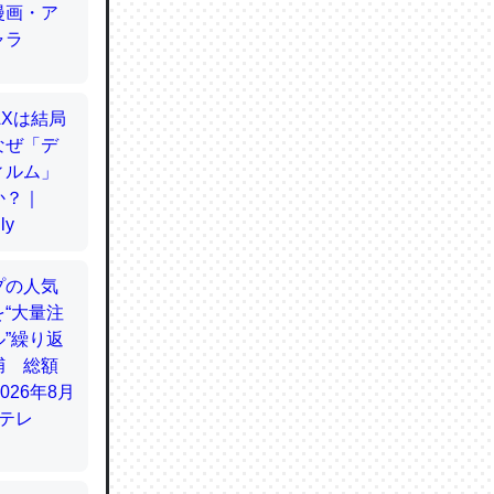
てるので
使わずキ
…。腹足