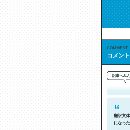
COMMENT
コメント
これは名
もお勧め。自
─今のこの
記事へみ
翻訳文体
になった
─今のこの