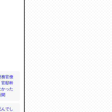
ので貴重
064121
ずっと前
ど分かり
分はエビ