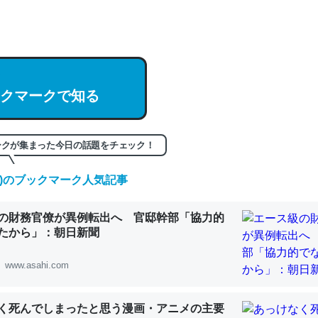
hatGPTの仕組み、特に「トークン」について解説してる記事が少ない
編来た https://isobe324649.hatenablog.com/entry/2023/03/27/
組みと限界についての考察（１） - conceptualization
クマークで知る
ークが集まった今日の話題をチェック！
記事。32768トークンだと英語小説100ページ分くらい。小説でいう「
は回収されないけど、短期記憶というには多い分量。進化すればするほ
(金)のブックマーク人気記事
くなりそう
組みと限界についての考察（１） - conceptualization
の財務官僚が異例転出へ 官邸幹部「協力的
たから」：朝日新聞
www.asahi.com
カルシウム少ないのか。知らんかった。調べたらコオロギのカルシウム
く死んでしまったと思う漫画・アニメの主要
分の1程度。