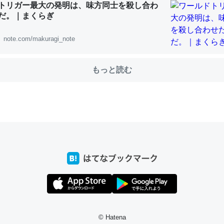
トリガー最大の発明は、味方同士を殺し合わ
だ。｜まくらぎ
note.com/makuragi_note
choを実家に置いて４年。でたまに覗いてる。ぼちぼちRingも置こう
、Googleマップで位置情報を共有してる。電池残量や充電中かが分か
きてるなって分かる。
もっと読む
INEするくらいだった遠方の父67歳と僕。ITツール導入でコミュニケーションが劇
ni by LIFULL介護
じ理由でEcho Show 8を設定中でした。PrimeとかSpotifyを支払
生で親と会える残り時間を日数にすると1週間とかの人が多いそうだけ
00倍以上に伸ばす効果があるはず……
INEするくらいだった遠方の父67歳と僕。ITツール導入でコミュニケーションが劇
ni by LIFULL介護
© Hatena