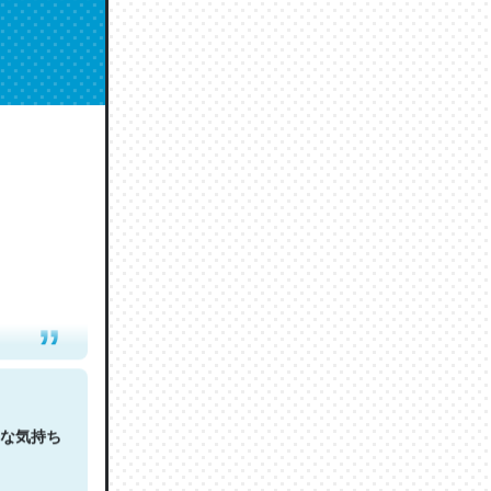
人は原文
な気持ち