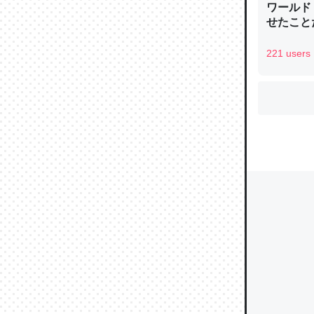
ワールド
せたこと
221 users
ウチもE
中。あと
れ見て生
─たまにL
た｜tayori
ちょうど同
きる。一
を実質1
─たまにL
た｜tayori