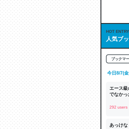
何気にC
な良記事。/続
─GPTの仕
HOT ENTRY
人気ブッ
ブックマ
これは良
の伏線」
今日8/7
やすく強
─GPTの仕
エース級
でなかっ
292 users
昆虫って
あっけな
の600