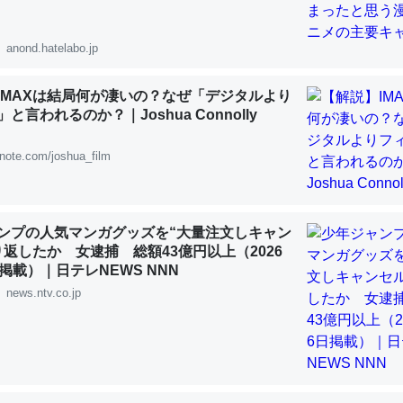
 :: 【研究発表】昆虫学の大問題＝「昆虫はなぜ海にいないのか」に関する新仮説
anond.hatelabo.jp
IMAXは結局何が凄いの？なぜ「デジタルより
と言われるのか？｜Joshua Connolly
「淡水はカルシウムも酸素も不足してて両方に不利だから両方が拮抗し
って面白い。海にいる鋏角類（カブトガニ・ウミグモ）はカルシウムを
note.com/joshua_film
化してる筈だが、酵素が違うのか？
 :: 【研究発表】昆虫学の大問題＝「昆虫はなぜ海にいないのか」に関する新仮説
ンプの人気マンガグッズを“大量注文しキャン
り返したか 女逮捕 総額43億円以上（2026
掲載）｜日テレNEWS NNN
news.ntv.co.jp
に考えるとカルシウムを大量に使う脊椎動物と貝類は苦労してるんだな
を無くしてナメクジになったり努力してるし。
 :: 【研究発表】昆虫学の大問題＝「昆虫はなぜ海にいないのか」に関する新仮説