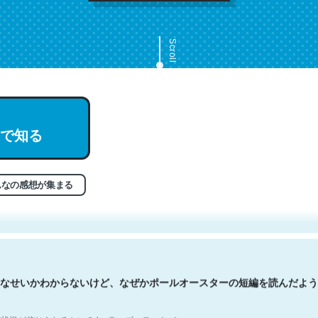
Scroll
で知る
文。彼はとてもクレバーなんだろうなと凄く思う。英語少しでも読める
分はこの流れ好き。Let’s Fucking Go. Then Covid hit. Shit.
状況が信じられるかい？ by ラーズ・ヌートバー
んなの感想が集まる
なせいかわからないけど、なぜかポールオースターの短編を読んだよう
状況が信じられるかい？ by ラーズ・ヌートバー