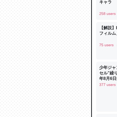
キャラ
─ニュース
258 users
【解説】
フィルム」
論文では
は」とあ
75 users
チンを強
─ニュース
少年ジャ
セル”繰
年8月6日
377 users
これを元
類だと殻
─ニュース