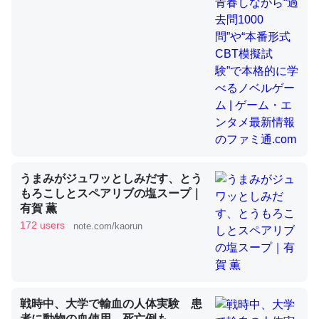
昆虫ってカルシウム少ないのか。知らんかった。調べたら
コオロギのカルシウム分はエビの600分の1程度。
─ニュース :: 【研究発表】昆虫学の大問題＝「昆虫はなぜ海にいな
いのか」に関する新仮説
うまみがジュワッとしみだす、とう
論文では「淡水はカルシウムも酸素も不足してて両方に不
もろこしとスペアリブの塩スープ｜
有賀 薫
利だから両方が拮抗してるのでは」とあって面白い。海に
172 users
note.com/kaorun
いる鋏角類（カブトガニ・ウミグモ）はカルシウムを使わ
ずキチンを強化してる筈だが、酵素が違うのか？
─ニュース :: 【研究発表】昆虫学の大問題＝「昆虫はなぜ海にいな
いのか」に関する新仮説
戦時中、大学で輸血の人体実験 患
者に動物の血使用、死亡例も