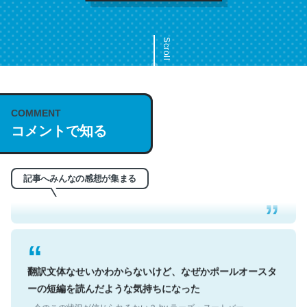
Scroll
COMMENT
これは名文。彼はとてもクレバーなんだろうなと凄く思
コメントで知る
う。英語少しでも読める人は原文もお勧め。自分はこの流
れ好き。Let’s Fucking Go. Then Covid hit. Shit.
─今のこの状況が信じられるかい？ by ラーズ・ヌートバー
記事へみんなの感想が集まる
翻訳文体なせいかわからないけど、なぜかポールオースタ
ーの短編を読んだような気持ちになった
─今のこの状況が信じられるかい？ by ラーズ・ヌートバー