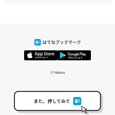
ちょうど同じ理由でEcho Show 8を設定中でした。Prime
とかSpotifyを支払う孝行もできる。一生で親と会える残
り時間を日数にすると1週間とかの人が多いそうだけど、
それを実質100倍以上に伸ばす効果があるはず……
─たまにLINEするくらいだった遠方の父67歳と僕。ITツール導入で
コミュニケーションが劇的に変化した｜tayorini by LIFULL介護
© Hatena
私も3年前ぐらいに祖母の家に設置した。ポケットWifiみ
たいなのでネット環境作ったけどAlexaしか使わないので
回線代ほとんどかからないですよ。参考：
https://toyoshi.hatenablog.com/entry/2019/05/15/1805
34