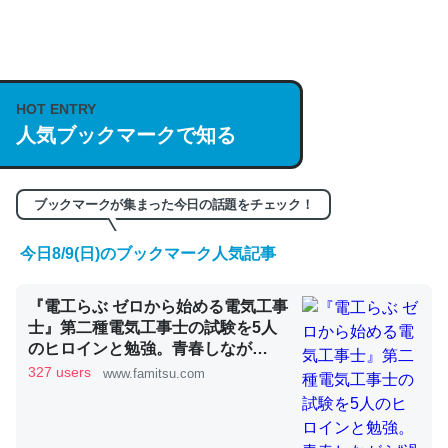
何気にChatGPTの仕組み、特に「トークン」について解
説してる記事が少ないので貴重な良記事。/続編来た
https://isobe324649.hatenablog.com/entry/2023/03/27
HOT ENTRY
人気ブックマークで知る
/064121
─GPTの仕組みと限界についての考察（１） - conceptualization
ブックマークが集まった今日の話題をチェック！
今日8/9(日)のブックマーク人気記事
これは良記事。32768トークンだと英語小説100ページ分
『電工らぶ ゼロから始める電気工事
くらい。小説でいう「ずっと前の伏線」は回収されないけ
士』第二種電気工事士の試験を5人
ど、短期記憶というには多い分量。進化すればするほど分
のヒロインと勉強。青春しなが
かりやすく強くなりそう
ら“過去問1000問”や“本番形式CBT
327 users
www.famitsu.com
模擬試験”で本格的に学べるノベル
─GPTの仕組みと限界についての考察（１） - conceptualization
ゲーム | ゲーム・エンタメ最新情報
のファミ通.com