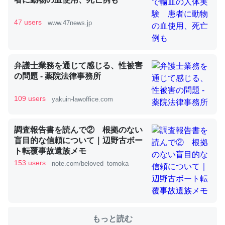
47 users
www.47news.jp
これを元に考えるとカルシウムを大量に使う脊椎動物と貝
類は苦労してるんだな…。腹足類だと殻を無くしてナメク
ジになったり努力してるし。
弁護士業務を通じて感じる、性被害
─ニュース :: 【研究発表】昆虫学の大問題＝「昆虫はなぜ海にいな
の問題 - 薬院法律事務所
いのか」に関する新仮説
109 users
yakuin-lawoffice.com
調査報告書を読んで② 根拠のない
盲目的な信頼について｜辺野古ボー
ウチもEchoを実家に置いて４年。でたまに覗いてる。ぼ
ト転覆事故遺族メモ
ちぼちRingも置こうかと画策中。あと、Googleマップで
153 users
note.com/beloved_tomoka
位置情報を共有してる。電池残量や充電中かが分かるので
これ見て生きてるなって分かる。
─たまにLINEするくらいだった遠方の父67歳と僕。ITツール導入で
コミュニケーションが劇的に変化した｜tayorini by LIFULL介護
もっと読む