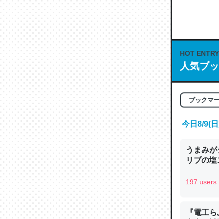
何気にC
な良記事。/続
─GPTの仕
HOT ENTRY
人気ブッ
これは良
ブックマ
の伏線」
やすく強
今日8/9
─GPTの仕
うまみが
リブの塩
197 users
昆虫って
の600
『電工ら