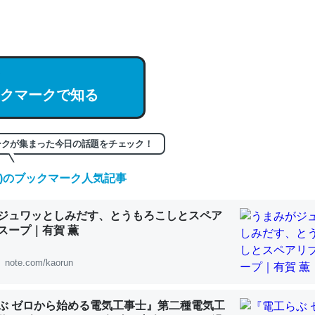
hatGPTの仕組み、特に「トークン」について解説してる記事が少ない
編来た https://isobe324649.hatenablog.com/entry/2023/03/27/
組みと限界についての考察（１） - conceptualization
クマークで知る
記事。32768トークンだと英語小説100ページ分くらい。小説でいう「
ークが集まった今日の話題をチェック！
は回収されないけど、短期記憶というには多い分量。進化すればするほ
くなりそう
(日)のブックマーク人気記事
組みと限界についての考察（１） - conceptualization
ジュワッとしみだす、とうもろこしとスペア
スープ｜有賀 薫
note.com/kaorun
カルシウム少ないのか。知らんかった。調べたらコオロギのカルシウム
分の1程度。
ぶ ゼロから始める電気工事士』第二種電気工