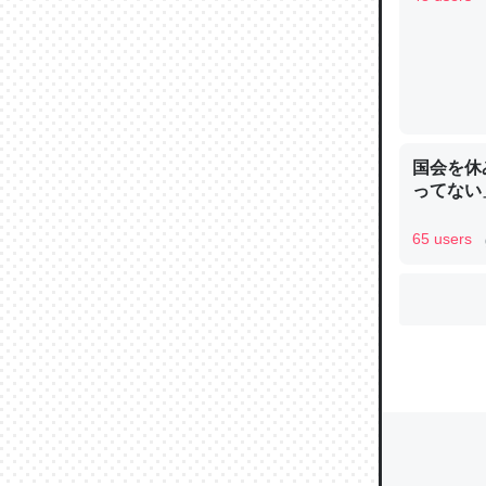
ウチもE
中。あと
れ見て生
国会を休
─たまにL
た｜tayori
ってない
65 users
ちょうど同
きる。一
を実質1
─たまにL
た｜tayori