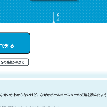
Scroll
で知る
文。彼はとてもクレバーなんだろうなと凄く思う。英語少しでも読める
分はこの流れ好き。Let’s Fucking Go. Then Covid hit. Shit.
状況が信じられるかい？ by ラーズ・ヌートバー
んなの感想が集まる
なせいかわからないけど、なぜかポールオースターの短編を読んだよう
状況が信じられるかい？ by ラーズ・ヌートバー