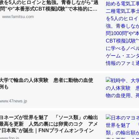
験を5人のヒロインと勉強。青春しながら“過
 :: 【研究発表】昆虫学の大問題＝「昆虫はなぜ海にいないのか」に関する新仮説
00問”や“本番形式CBT模擬試験”で本格的に学
ルゲーム | ゲーム・エンタメ最新情報のファミ
www.famitsu.com
「淡水はカルシウムも酸素も不足してて両方に不利だから両方が拮抗し
って面白い。海にいる鋏角類（カブトガニ・ウミグモ）はカルシウムを
化してる筈だが、酵素が違うのか？
 :: 【研究発表】昆虫学の大問題＝「昆虫はなぜ海にいないのか」に関する新仮説
大学で輸血の人体実験 患者に動物の血使
例も
www.47news.jp
に考えるとカルシウムを大量に使う脊椎動物と貝類は苦労してるんだな
を無くしてナメクジになったり努力してるし。
ヨネーズが世界を魅了 「ソース類」の輸出
 :: 【研究発表】昆虫学の大問題＝「昆虫はなぜ海にいないのか」に関する新仮説
最高を更新 人気の裏には卵黄のコク アメ
“日本風”が誕生｜FNNプライムオンライン
www.fnn.jp