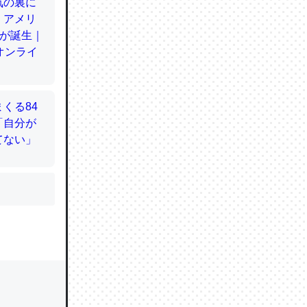
かと画策
るのでこ
的に変化し
う孝行もで
ど、それ
的に変化し