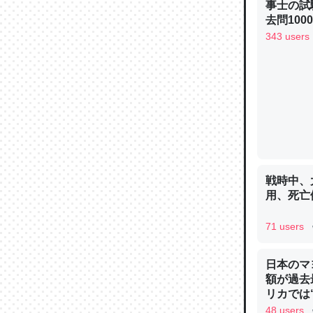
事士の試
─ニュース
去問10
べるノベ
343 users
通.com
論文では
は」とあ
チンを強
─ニュース
戦時中、
用、死亡
71 users
これを元
類だと殻
日本のマ
─ニュース
額が過去
リカでは
48 users