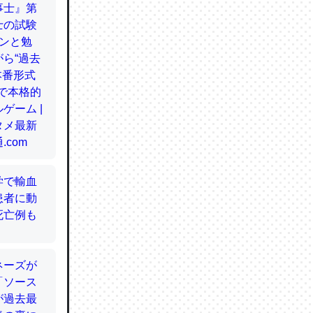
てるので
使わずキ
…。腹足