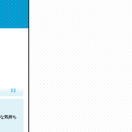
人は原文
な気持ち