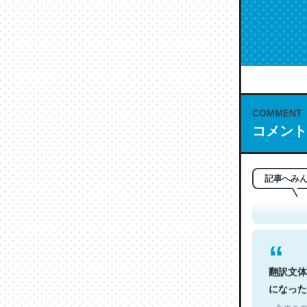
COMMENT
コメント
これは名
もお勧め。自
─今のこの
記事へみ
翻訳文体
になった
─今のこの