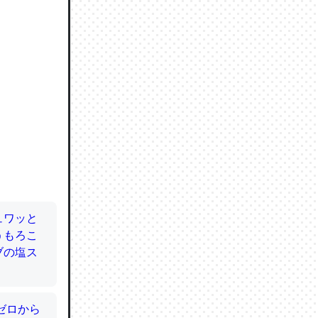
ので貴重
064121
ずっと前
ど分かり
分はエビ