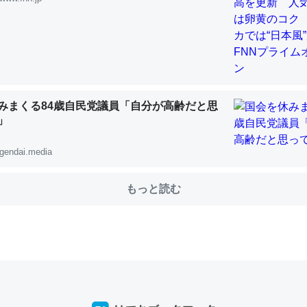
choを実家に置いて４年。でたまに覗いてる。ぼちぼちRingも置こう
、Googleマップで位置情報を共有してる。電池残量や充電中かが分か
きてるなって分かる。
みまくる84歳自民党議員「自分が高齢だと思
INEするくらいだった遠方の父67歳と僕。ITツール導入でコミュニケーションが劇
ni by LIFULL介護
」
gendai.media
もっと読む
じ理由でEcho Show 8を設定中でした。PrimeとかSpotifyを支払
生で親と会える残り時間を日数にすると1週間とかの人が多いそうだけ
00倍以上に伸ばす効果があるはず……
INEするくらいだった遠方の父67歳と僕。ITツール導入でコミュニケーションが劇
ni by LIFULL介護