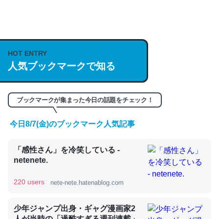
何気にChatGPTの仕組み、特に「トークン」について解
説してる記事が少ないので貴重な良記事。/続編来た
https://isobe324649.hatenablog.com/entry/2023/03/27
HOT ENTRY
人気ブックマークで知る
/064121
─GPTの仕組みと限界についての考察（１） - conceptualization
ブックマークが集まった今日の話題をチェック！
今日8/7(金)のブックマーク人気記事
これは良記事。32768トークンだと英語小説100ページ分
「感性さん」を冷笑している -
くらい。小説でいう「ずっと前の伏線」は回収されないけ
netenete.
ど、短期記憶というには多い分量。進化すればするほど分
かりやすく強くなりそう
220 users
nete-nete.hatenablog.com
─GPTの仕組みと限界についての考察（１） - conceptualization
少年ジャンプ出身・ギャグ漫画家2
人が当時の「過酷すぎる週刊連載」