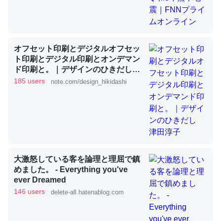
これを元に考えるとカルシウムを大量に使う脊椎動物と貝
類は苦労してるんだな…。腹足類だと殻を無くしてナメク
オフセット印刷とデジタルオフセッ
ジになったり努力してるし。
ト印刷とデジタル印刷とオンデマン
ド印刷と。｜デザインのひきだし
─ニュース :: 【研究発表】昆虫学の大問題＝「昆虫はなぜ海にいな
いのか」に関する新仮説
津田淳子
185 users
note.com/design_hikidashi
ウチもEchoを実家に置いて４年。でたまに覗いてる。ぼ
ちぼちRingも置こうかと画策中。あと、Googleマップで
大激怒している客を論理と理屈で鎮
位置情報を共有してる。電池残量や充電中かが分かるので
めました。 - Everything you've
これ見て生きてるなって分かる。
ever Dreamed
146 users
delete-all.hatenablog.com
─たまにLINEするくらいだった遠方の父67歳と僕。ITツール導入で
コミュニケーションが劇的に変化した｜tayorini by LIFULL介護