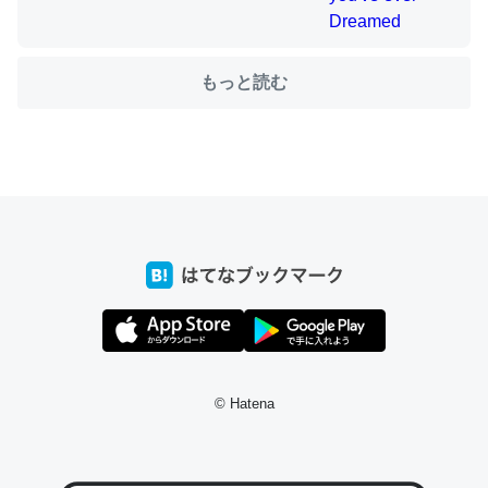
もっと読む
ちょうど同じ理由でEcho Show 8を設定中でした。Prime
とかSpotifyを支払う孝行もできる。一生で親と会える残
り時間を日数にすると1週間とかの人が多いそうだけど、
それを実質100倍以上に伸ばす効果があるはず……
─たまにLINEするくらいだった遠方の父67歳と僕。ITツール導入で
コミュニケーションが劇的に変化した｜tayorini by LIFULL介護
私も3年前ぐらいに祖母の家に設置した。ポケットWifiみ
たいなのでネット環境作ったけどAlexaしか使わないので
© Hatena
回線代ほとんどかからないですよ。参考：
https://toyoshi.hatenablog.com/entry/2019/05/15/1805
34