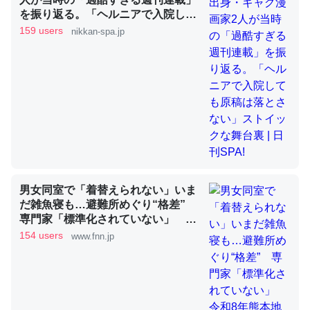
を振り返る。「ヘルニアで入院して
も原稿は落とさない」ストイックな
159 users
nikkan-spa.jp
舞台裏 | 日刊SPA!
昆虫ってカルシウム少ないのか。知らんかった。調べたら
コオロギのカルシウム分はエビの600分の1程度。
─ニュース :: 【研究発表】昆虫学の大問題＝「昆虫はなぜ海にいな
いのか」に関する新仮説
論文では「淡水はカルシウムも酸素も不足してて両方に不
男女同室で「着替えられない」いま
利だから両方が拮抗してるのでは」とあって面白い。海に
だ雑魚寝も…避難所めぐり“格差”
専門家「標準化されていない」 令
いる鋏角類（カブトガニ・ウミグモ）はカルシウムを使わ
和8年熊本地震｜FNNプライムオン
154 users
www.fnn.jp
ずキチンを強化してる筈だが、酵素が違うのか？
ライン
─ニュース :: 【研究発表】昆虫学の大問題＝「昆虫はなぜ海にいな
いのか」に関する新仮説