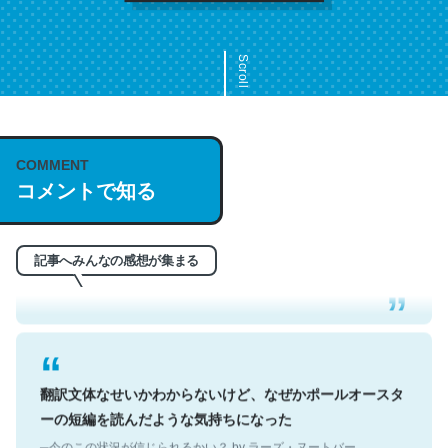
Scroll
COMMENT
これは名文。彼はとてもクレバーなんだろうなと凄く思
コメントで知る
う。英語少しでも読める人は原文もお勧め。自分はこの流
れ好き。Let’s Fucking Go. Then Covid hit. Shit.
─今のこの状況が信じられるかい？ by ラーズ・ヌートバー
記事へみんなの感想が集まる
翻訳文体なせいかわからないけど、なぜかポールオースタ
ーの短編を読んだような気持ちになった
─今のこの状況が信じられるかい？ by ラーズ・ヌートバー