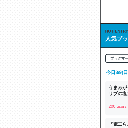
何気にC
な良記事。/続
─GPTの仕
HOT ENTRY
人気ブッ
これは良
ブックマ
の伏線」
やすく強
今日8/9
─GPTの仕
うまみが
リブの塩
200 users
昆虫って
の600
『電工ら