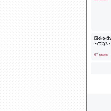
ウチもE
中。あと
れ見て生
国会を休
─たまにL
た｜tayori
ってない
67 users
ちょうど同
きる。一
を実質1
─たまにL
た｜tayori