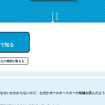
Scroll
で知る
文。彼はとてもクレバーなんだろうなと凄く思う。英語少しでも読める
分はこの流れ好き。Let’s Fucking Go. Then Covid hit. Shit.
状況が信じられるかい？ by ラーズ・ヌートバー
んなの感想が集まる
なせいかわからないけど、なぜかポールオースターの短編を読んだよう
状況が信じられるかい？ by ラーズ・ヌートバー