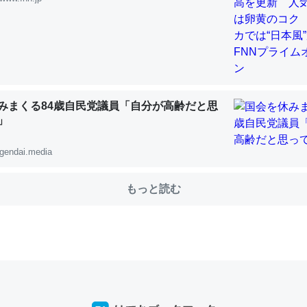
choを実家に置いて４年。でたまに覗いてる。ぼちぼちRingも置こう
、Googleマップで位置情報を共有してる。電池残量や充電中かが分か
きてるなって分かる。
みまくる84歳自民党議員「自分が高齢だと思
INEするくらいだった遠方の父67歳と僕。ITツール導入でコミュニケーションが劇
ni by LIFULL介護
」
gendai.media
もっと読む
じ理由でEcho Show 8を設定中でした。PrimeとかSpotifyを支払
生で親と会える残り時間を日数にすると1週間とかの人が多いそうだけ
00倍以上に伸ばす効果があるはず……
INEするくらいだった遠方の父67歳と僕。ITツール導入でコミュニケーションが劇
ni by LIFULL介護