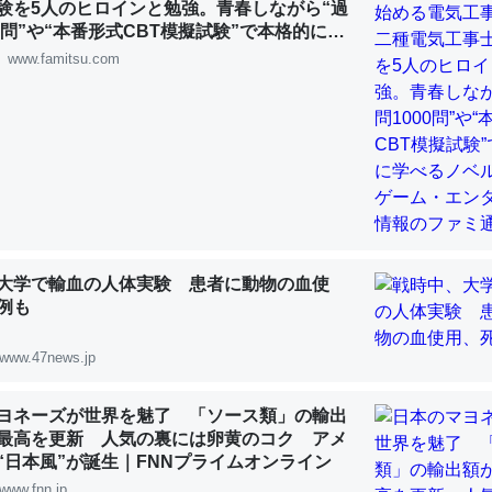
験を5人のヒロインと勉強。青春しながら“過
 :: 【研究発表】昆虫学の大問題＝「昆虫はなぜ海にいないのか」に関する新仮説
00問”や“本番形式CBT模擬試験”で本格的に学
ルゲーム | ゲーム・エンタメ最新情報のファミ
www.famitsu.com
「淡水はカルシウムも酸素も不足してて両方に不利だから両方が拮抗し
って面白い。海にいる鋏角類（カブトガニ・ウミグモ）はカルシウムを
化してる筈だが、酵素が違うのか？
 :: 【研究発表】昆虫学の大問題＝「昆虫はなぜ海にいないのか」に関する新仮説
大学で輸血の人体実験 患者に動物の血使
例も
www.47news.jp
に考えるとカルシウムを大量に使う脊椎動物と貝類は苦労してるんだな
を無くしてナメクジになったり努力してるし。
ヨネーズが世界を魅了 「ソース類」の輸出
最高を更新 人気の裏には卵黄のコク アメ
 :: 【研究発表】昆虫学の大問題＝「昆虫はなぜ海にいないのか」に関する新仮説
“日本風”が誕生｜FNNプライムオンライン
www.fnn.jp