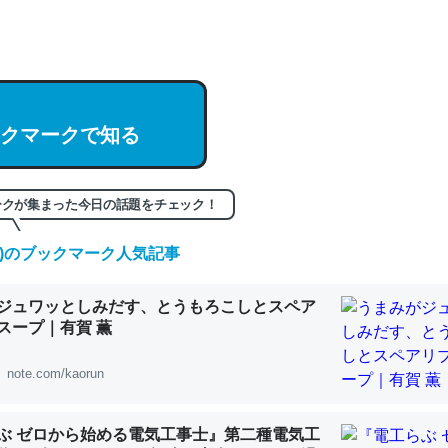
hatGPTの仕組み、特に「トークン」について解説してる記事が少ない
編来た https://isobe324649.hatenablog.com/entry/2023/03/27/
組みと限界についての考察（１） - conceptualization
クマークで知る
記事。32768トークンだと英語小説100ページ分くらい。小説でいう「
ークが集まった今日の話題をチェック！
は回収されないけど、短期記憶というには多い分量。進化すればするほ
くなりそう
(日)のブックマーク人気記事
組みと限界についての考察（１） - conceptualization
ジュワッとしみだす、とうもろこしとスペア
スープ｜有賀 薫
note.com/kaorun
カルシウム少ないのか。知らんかった。調べたらコオロギのカルシウム
分の1程度。
ぶ ゼロから始める電気工事士』第二種電気工