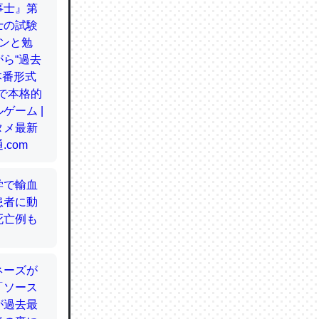
てるので
使わずキ
…。腹足