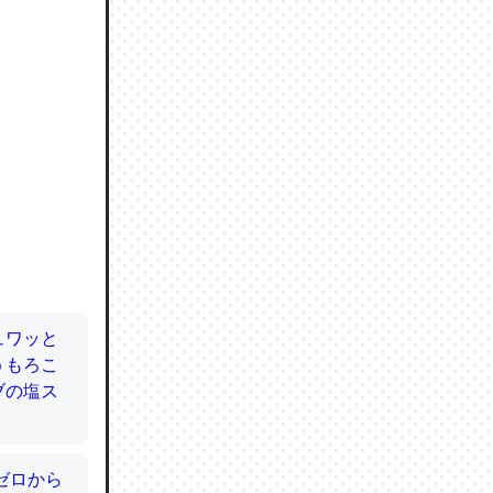
ので貴重
064121
ずっと前
ど分かり
分はエビ