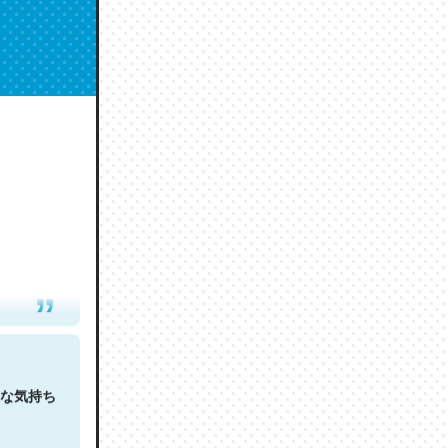
人は原文
な気持ち