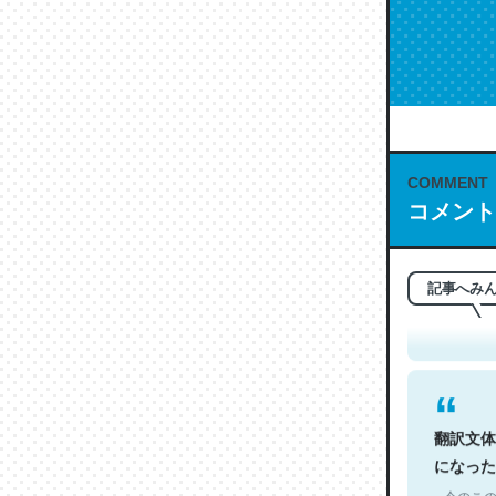
COMMENT
コメント
これは名
もお勧め。自
─今のこの
記事へみ
翻訳文体
になった
─今のこの