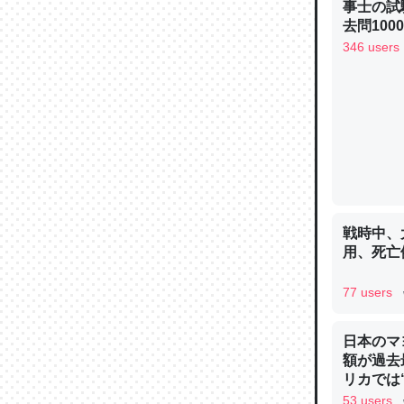
事士の試
─ニュース
去問10
べるノベ
346 users
通.com
論文では
は」とあ
チンを強
─ニュース
戦時中、
用、死亡
77 users
これを元
類だと殻
日本のマ
額が過去
─ニュース
リカでは
53 users