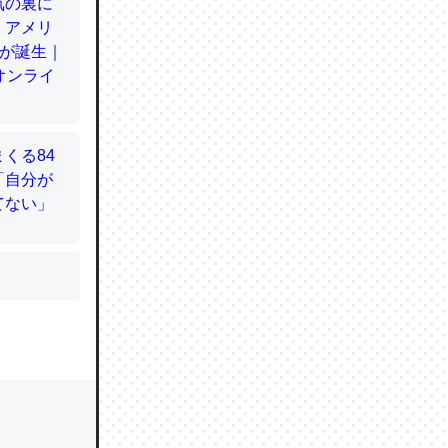
かと画策
るのでこ
的に変化し
う孝行もで
ど、それ
的に変化し