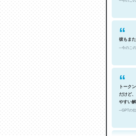
彼もまた
─今のこの
トークン
だけど、
やすい解
─GPTの仕