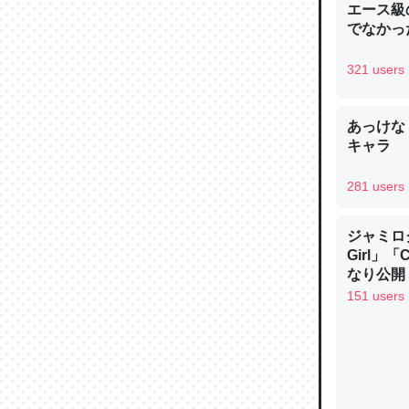
エース級
─ニュース
でなかっ
321 users
あっけな
論文では
キャラ
は」とあ
チンを強
281 users
─ニュース
ジャミロクワ
Girl」
なり公開！
なる日本
151 users
これを元
類だと殻
─ニュース