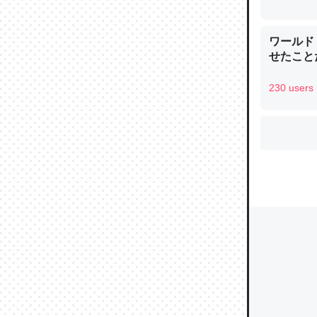
ワールド
せたこと
ウチもE
中。あと
230 users
れ見て生
─たまにL
た｜tayori
ちょうど同
きる。一
を実質1
─たまにL
た｜tayori