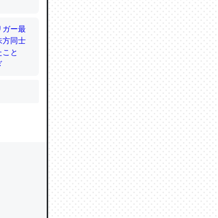
かと画策
るのでこ
的に変化し
う孝行もで
ど、それ
的に変化し