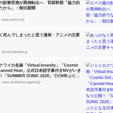
の財務官僚が異例転出へ 官邸幹部「協力的
 :: 【研究発表】昆虫学の大問題＝「昆虫はなぜ海にいないのか」に関する新仮説
たから」：朝日新聞
www.asahi.com
く死んでしまったと思う漫画・アニメの主要
「淡水はカルシウムも酸素も不足してて両方に不利だから両方が拮抗し
って面白い。海にいる鋏角類（カブトガニ・ウミグモ）はカルシウムを
化してる筈だが、酵素が違うのか？
anond.hatelabo.jp
 :: 【研究発表】昆虫学の大問題＝「昆虫はなぜ海にいないのか」に関する新仮説
イの名曲「Virtual Insanity」「Cosmic
「Canned Heat」公式日本語字幕付きMVがいき
「SUMMER SONIC 2026」での9年ぶりと
公演を記念して
news.denfaminicogamer.jp
に考えるとカルシウムを大量に使う脊椎動物と貝類は苦労してるんだな
を無くしてナメクジになったり努力してるし。
 :: 【研究発表】昆虫学の大問題＝「昆虫はなぜ海にいないのか」に関する新仮説