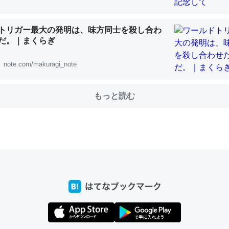
トリガー最大の発明は、味方同士を殺し合わ
だ。｜まくらぎ
choを実家に置いて４年。でたまに覗いてる。ぼちぼちRingも置こう
、Googleマップで位置情報を共有してる。電池残量や充電中かが分か
note.com/makuragi_note
きてるなって分かる。
INEするくらいだった遠方の父67歳と僕。ITツール導入でコミュニケーションが劇
ni by LIFULL介護
もっと読む
じ理由でEcho Show 8を設定中でした。PrimeとかSpotifyを支払
生で親と会える残り時間を日数にすると1週間とかの人が多いそうだけ
00倍以上に伸ばす効果があるはず……
INEするくらいだった遠方の父67歳と僕。ITツール導入でコミュニケーションが劇
ni by LIFULL介護