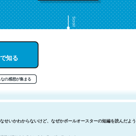
Scroll
で知る
文。彼はとてもクレバーなんだろうなと凄く思う。英語少しでも読める
分はこの流れ好き。Let’s Fucking Go. Then Covid hit. Shit.
状況が信じられるかい？ by ラーズ・ヌートバー
んなの感想が集まる
なせいかわからないけど、なぜかポールオースターの短編を読んだよう
状況が信じられるかい？ by ラーズ・ヌートバー