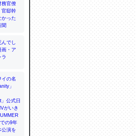
てるので
使わずキ
…。腹足