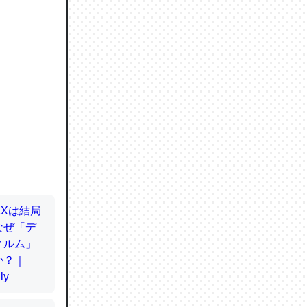
ので貴重
064121
ずっと前
ど分かり
分はエビ