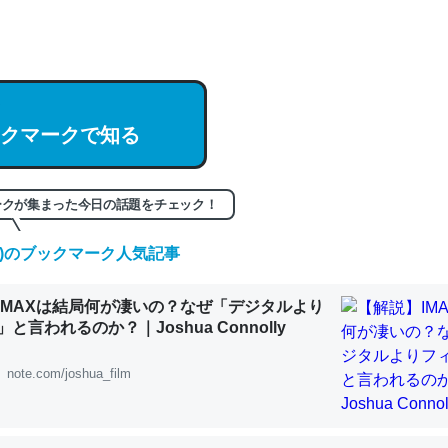
hatGPTの仕組み、特に「トークン」について解説してる記事が少ない
編来た https://isobe324649.hatenablog.com/entry/2023/03/27/
組みと限界についての考察（１） - conceptualization
クマークで知る
記事。32768トークンだと英語小説100ページ分くらい。小説でいう「
ークが集まった今日の話題をチェック！
は回収されないけど、短期記憶というには多い分量。進化すればするほ
(金)のブックマーク人気記事
くなりそう
組みと限界についての考察（１） - conceptualization
IMAXは結局何が凄いの？なぜ「デジタルより
と言われるのか？｜Joshua Connolly
note.com/joshua_film
カルシウム少ないのか。知らんかった。調べたらコオロギのカルシウム
分の1程度。