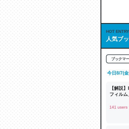
何気にC
な良記事。/続
─GPTの仕
HOT ENTRY
人気ブッ
これは良
ブックマ
の伏線」
今日8/7
やすく強
─GPTの仕
【解説】
フィルム」
141 users
昆虫って
の600