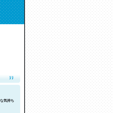
人は原文
な気持ち