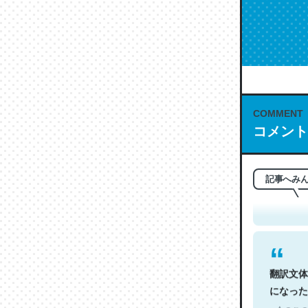
COMMENT
コメント
これは名
もお勧め。自
─今のこの
記事へみ
翻訳文体
になった
─今のこの