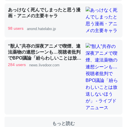
あっけなく死んでしまったと思う漫
画・アニメの主要キャラ
これを元に考えるとカルシウムを大量に使う脊椎動物と貝
類は苦労してるんだな…。腹足類だと殻を無くしてナメク
98 users
anond.hatelabo.jp
ジになったり努力してるし。
─ニュース :: 【研究発表】昆虫学の大問題＝「昆虫はなぜ海にいな
いのか」に関する新仮説
“獣人”共存の深夜アニメで喫煙、違
法薬物の連想シーンも…視聴者批判
でBPO議論「紛らわしいことは放送
しないほうが」 - ライブドアニュー
284 users
news.livedoor.com
ス
ウチもEchoを実家に置いて４年。でたまに覗いてる。ぼ
ちぼちRingも置こうかと画策中。あと、Googleマップで
位置情報を共有してる。電池残量や充電中かが分かるので
これ見て生きてるなって分かる。
─たまにLINEするくらいだった遠方の父67歳と僕。ITツール導入で
コミュニケーションが劇的に変化した｜tayorini by LIFULL介護
もっと読む