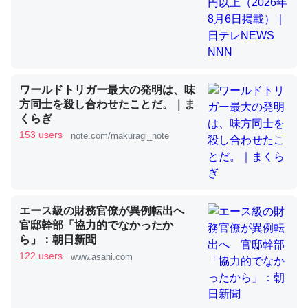
昆虫ってカルシウム少ないのか。知らんかった。調べたら
コオロギのカルシウム分はエビの600分の1程度。
─ニュース :: 【研究発表】昆虫学の大問題＝「昆虫はなぜ海にいな
ワールドトリガー最大の発明は、味
いのか」に関する新仮説
方同士を殺し合わせたことだ。｜ま
くらぎ
153 users
note.com/makuragi_note
論文では「淡水はカルシウムも酸素も不足してて両方に不
利だから両方が拮抗してるのでは」とあって面白い。海に
エース級の財務官僚が異例転出へ
いる鋏角類（カブトガニ・ウミグモ）はカルシウムを使わ
官邸幹部「協力的でなかったか
ずキチンを強化してる筈だが、酵素が違うのか？
ら」：朝日新聞
─ニュース :: 【研究発表】昆虫学の大問題＝「昆虫はなぜ海にいな
122 users
www.asahi.com
いのか」に関する新仮説