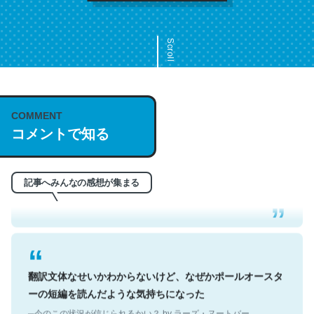
Scroll
COMMENT
これは名文。彼はとてもクレバーなんだろうなと凄く思
コメントで知る
う。英語少しでも読める人は原文もお勧め。自分はこの流
れ好き。Let’s Fucking Go. Then Covid hit. Shit.
─今のこの状況が信じられるかい？ by ラーズ・ヌートバー
記事へみんなの感想が集まる
翻訳文体なせいかわからないけど、なぜかポールオースタ
ーの短編を読んだような気持ちになった
─今のこの状況が信じられるかい？ by ラーズ・ヌートバー