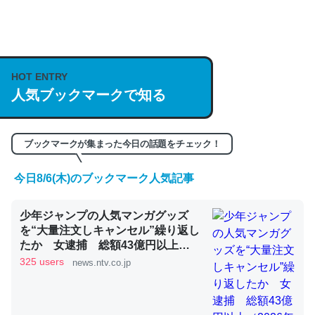
何気にChatGPTの仕組み、特に「トークン」について解
説してる記事が少ないので貴重な良記事。/続編来た
https://isobe324649.hatenablog.com/entry/2023/03/27
HOT ENTRY
/064121
人気ブックマークで知る
─GPTの仕組みと限界についての考察（１） - conceptualization
ブックマークが集まった今日の話題をチェック！
今日8/6(木)のブックマーク人気記事
これは良記事。32768トークンだと英語小説100ページ分
少年ジャンプの人気マンガグッズ
くらい。小説でいう「ずっと前の伏線」は回収されないけ
を“大量注文しキャンセル”繰り返し
ど、短期記憶というには多い分量。進化すればするほど分
たか 女逮捕 総額43億円以上
かりやすく強くなりそう
（2026年8月6日掲載）｜日テレ
325 users
news.ntv.co.jp
NEWS NNN
─GPTの仕組みと限界についての考察（１） - conceptualization