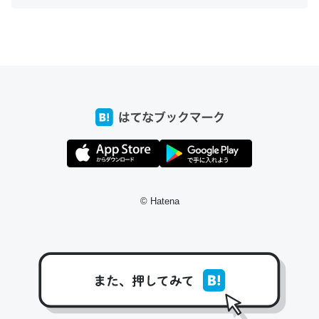
ちょうど同じ理由でEcho Show 8を設定中でした。Prime
とかSpotifyを支払う孝行もできる。一生で親と会える残
り時間を日数にすると1週間とかの人が多いそうだけど、
それを実質100倍以上に伸ばす効果があるはず……
─たまにLINEするくらいだった遠方の父67歳と僕。ITツール導入で
コミュニケーションが劇的に変化した｜tayorini by LIFULL介護
© Hatena
私も3年前ぐらいに祖母の家に設置した。ポケットWifiみ
たいなのでネット環境作ったけどAlexaしか使わないので
回線代ほとんどかからないですよ。参考：
https://toyoshi.hatenablog.com/entry/2019/05/15/1805
34