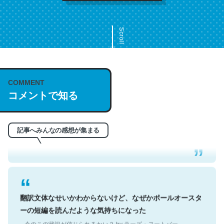
Scroll
COMMENT
これは名文。彼はとてもクレバーなんだろうなと凄く思
コメントで知る
う。英語少しでも読める人は原文もお勧め。自分はこの流
れ好き。Let’s Fucking Go. Then Covid hit. Shit.
─今のこの状況が信じられるかい？ by ラーズ・ヌートバー
記事へみんなの感想が集まる
翻訳文体なせいかわからないけど、なぜかポールオースタ
ーの短編を読んだような気持ちになった
─今のこの状況が信じられるかい？ by ラーズ・ヌートバー