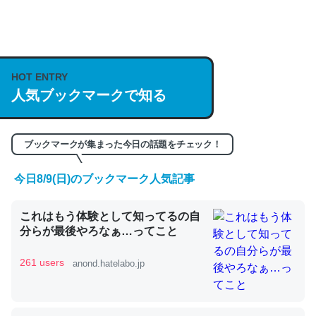
何気にChatGPTの仕組み、特に「トークン」について解
説してる記事が少ないので貴重な良記事。/続編来た
https://isobe324649.hatenablog.com/entry/2023/03/27
HOT ENTRY
人気ブックマークで知る
/064121
─GPTの仕組みと限界についての考察（１） - conceptualization
ブックマークが集まった今日の話題をチェック！
今日8/9(日)のブックマーク人気記事
これは良記事。32768トークンだと英語小説100ページ分
これはもう体験として知ってるの自
くらい。小説でいう「ずっと前の伏線」は回収されないけ
分らが最後やろなぁ…ってこと
ど、短期記憶というには多い分量。進化すればするほど分
かりやすく強くなりそう
261 users
anond.hatelabo.jp
─GPTの仕組みと限界についての考察（１） - conceptualization