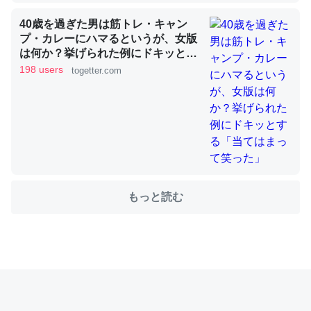
40歳を過ぎた男は筋トレ・キャン
プ・カレーにハマるというが、女版
これを元に考えるとカルシウムを大量に使う脊椎動物と貝
は何か？挙げられた例にドキッとす
類は苦労してるんだな…。腹足類だと殻を無くしてナメク
る「当てはまって笑った」
198 users
togetter.com
ジになったり努力してるし。
─ニュース :: 【研究発表】昆虫学の大問題＝「昆虫はなぜ海にいな
いのか」に関する新仮説
もっと読む
ウチもEchoを実家に置いて４年。でたまに覗いてる。ぼ
ちぼちRingも置こうかと画策中。あと、Googleマップで
位置情報を共有してる。電池残量や充電中かが分かるので
これ見て生きてるなって分かる。
─たまにLINEするくらいだった遠方の父67歳と僕。ITツール導入で
コミュニケーションが劇的に変化した｜tayorini by LIFULL介護