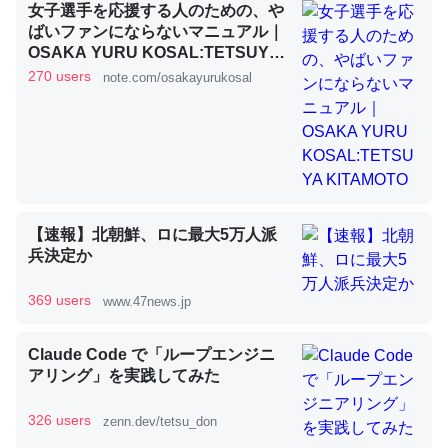
女子選手を応援する人のための、や
ばいファンにならないマニュアル｜
OSAKA YURU KOSAL:TETSUYA
昆虫ってカルシウム少ないのか。知らんかった。調べたら
KITAMOTO
270 users
note.com/osakayurukosal
コオロギのカルシウム分はエビの600分の1程度。
─ニュース :: 【研究発表】昆虫学の大問題＝「昆虫はなぜ海にいな
いのか」に関する新仮説
【速報】北朝鮮、ロに最大5万人派
兵決定か
論文では「淡水はカルシウムも酸素も不足してて両方に不
利だから両方が拮抗してるのでは」とあって面白い。海に
369 users
www.47news.jp
いる鋏角類（カブトガニ・ウミグモ）はカルシウムを使わ
ずキチンを強化してる筈だが、酵素が違うのか？
Claude Code で「ループエンジニ
─ニュース :: 【研究発表】昆虫学の大問題＝「昆虫はなぜ海にいな
アリング」を実践してみた
いのか」に関する新仮説
326 users
zenn.dev/tetsu_don