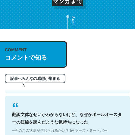
Scroll
これは名文。彼はとてもクレバーなんだろうなと凄く思
COMMENT
コメントで知る
う。英語少しでも読める人は原文もお勧め。自分はこの流
れ好き。Let’s Fucking Go. Then Covid hit. Shit.
─今のこの状況が信じられるかい？ by ラーズ・ヌートバー
記事へみんなの感想が集まる
翻訳文体なせいかわからないけど、なぜかポールオースタ
ーの短編を読んだような気持ちになった
─今のこの状況が信じられるかい？ by ラーズ・ヌートバー