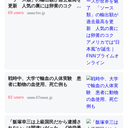
更新 人気の裏には卵黄のコク ア
メリカでは“日本風”が誕生｜FNNプ
69 users
www.fnn.jp
これを元に考えるとカルシウムを大量に使う脊椎動物と貝
ライムオンライン
類は苦労してるんだな…。腹足類だと殻を無くしてナメク
ジになったり努力してるし。
─ニュース :: 【研究発表】昆虫学の大問題＝「昆虫はなぜ海にいな
いのか」に関する新仮説
ウチもEchoを実家に置いて４年。でたまに覗いてる。ぼ
戦時中、大学で輸血の人体実験 患
者に動物の血使用、死亡例も
ちぼちRingも置こうかと画策中。あと、Googleマップで
位置情報を共有してる。電池残量や充電中かが分かるので
82 users
www.47news.jp
これ見て生きてるなって分かる。
─たまにLINEするくらいだった遠方の父67歳と僕。ITツール導入で
コミュニケーションが劇的に変化した｜tayorini by LIFULL介護
「飯塚幸三は上級国民だから逮捕さ
れない」は間違いだった…《池袋暴