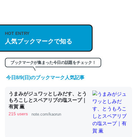
何気にChatGPTの仕組み、特に「トークン」について解
説してる記事が少ないので貴重な良記事。/続編来た
https://isobe324649.hatenablog.com/entry/2023/03/27
HOT ENTRY
/064121
人気ブックマークで知る
─GPTの仕組みと限界についての考察（１） - conceptualization
ブックマークが集まった今日の話題をチェック！
今日8/9(日)のブックマーク人気記事
これは良記事。32768トークンだと英語小説100ページ分
くらい。小説でいう「ずっと前の伏線」は回収されないけ
うまみがジュワッとしみだす、とう
ど、短期記憶というには多い分量。進化すればするほど分
もろこしとスペアリブの塩スープ｜
かりやすく強くなりそう
有賀 薫
215 users
note.com/kaorun
─GPTの仕組みと限界についての考察（１） - conceptualization