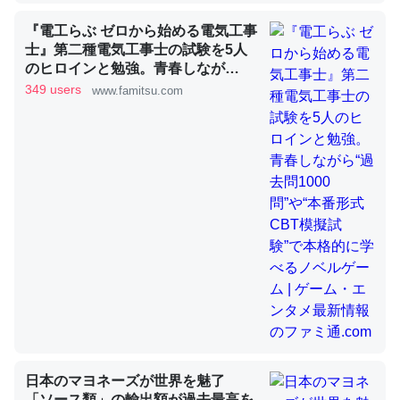
『電工らぶ ゼロから始める電気工事
士』第二種電気工事士の試験を5人
昆虫ってカルシウム少ないのか。知らんかった。調べたら
のヒロインと勉強。青春しなが
コオロギのカルシウム分はエビの600分の1程度。
ら“過去問1000問”や“本番形式CBT
349 users
www.famitsu.com
─ニュース :: 【研究発表】昆虫学の大問題＝「昆虫はなぜ海にいな
模擬試験”で本格的に学べるノベル
いのか」に関する新仮説
ゲーム | ゲーム・エンタメ最新情報
のファミ通.com
論文では「淡水はカルシウムも酸素も不足してて両方に不
利だから両方が拮抗してるのでは」とあって面白い。海に
いる鋏角類（カブトガニ・ウミグモ）はカルシウムを使わ
ずキチンを強化してる筈だが、酵素が違うのか？
─ニュース :: 【研究発表】昆虫学の大問題＝「昆虫はなぜ海にいな
いのか」に関する新仮説
日本のマヨネーズが世界を魅了
「ソース類」の輸出額が過去最高を