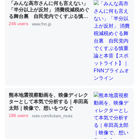
「みんな高市さんに何も言えない」
「半分以上が反対」 消費税減税めぐ
る舞台裏 自民党内でくすぶる慎重
これを元に考えるとカルシウムを大量に使う脊椎動物と貝
論と本音【スポットライト】｜FNN
246 users
www.fnn.jp
類は苦労してるんだな…。腹足類だと殻を無くしてナメク
プライムオンライン
ジになったり努力してるし。
─ニュース :: 【研究発表】昆虫学の大問題＝「昆虫はなぜ海にいな
いのか」に関する新仮説
ウチもEchoを実家に置いて４年。でたまに覗いてる。ぼ
熊本地震視察動画を、映像ディレク
ちぼちRingも置こうかと画策中。あと、Googleマップで
ターとして本気で分析する｜牟田高
位置情報を共有してる。電池残量や充電中かが分かるので
太郎｜映像で、想いをつなぐ
これ見て生きてるなって分かる。
186 users
note.com/kotaro_muta
─たまにLINEするくらいだった遠方の父67歳と僕。ITツール導入で
コミュニケーションが劇的に変化した｜tayorini by LIFULL介護