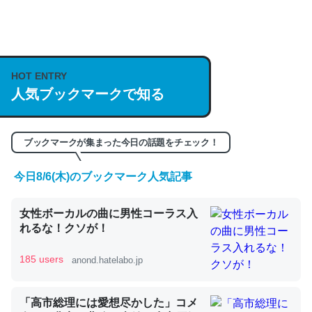
何気にChatGPTの仕組み、特に「トークン」について解
説してる記事が少ないので貴重な良記事。/続編来た
HOT ENTRY
https://isobe324649.hatenablog.com/entry/2023/03/27
人気ブックマークで知る
/064121
─GPTの仕組みと限界についての考察（１） - conceptualization
ブックマークが集まった今日の話題をチェック！
今日8/6(木)のブックマーク人気記事
これは良記事。32768トークンだと英語小説100ページ分
女性ボーカルの曲に男性コーラス入
くらい。小説でいう「ずっと前の伏線」は回収されないけ
れるな！クソが！
ど、短期記憶というには多い分量。進化すればするほど分
かりやすく強くなりそう
185 users
anond.hatelabo.jp
─GPTの仕組みと限界についての考察（１） - conceptualization
「高市総理には愛想尽かした」コメ