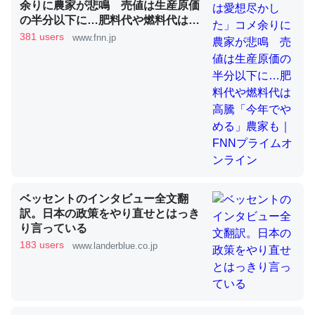
余りに農家が悲鳴 売値は生産原価
の半分以下に…肥料代や燃料代は高
騰「今年でやめる」農家も｜FNNプ
381 users
www.fnn.jp
ライムオンライン
昆虫ってカルシウム少ないのか。知らんかった。調べたら
コオロギのカルシウム分はエビの600分の1程度。
─ニュース :: 【研究発表】昆虫学の大問題＝「昆虫はなぜ海にいな
いのか」に関する新仮説
論文では「淡水はカルシウムも酸素も不足してて両方に不
ベッセントのインタビュー全文翻
利だから両方が拮抗してるのでは」とあって面白い。海に
訳。日本の政策をやり直せとはっき
いる鋏角類（カブトガニ・ウミグモ）はカルシウムを使わ
り言っている
ずキチンを強化してる筈だが、酵素が違うのか？
183 users
www.landerblue.co.jp
─ニュース :: 【研究発表】昆虫学の大問題＝「昆虫はなぜ海にいな
いのか」に関する新仮説