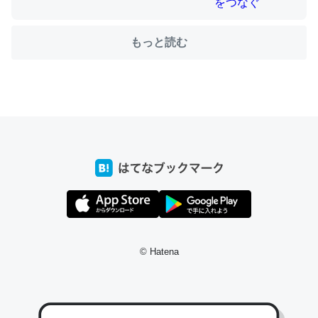
もっと読む
ちょうど同じ理由でEcho Show 8を設定中でした。Prime
とかSpotifyを支払う孝行もできる。一生で親と会える残
り時間を日数にすると1週間とかの人が多いそうだけど、
それを実質100倍以上に伸ばす効果があるはず……
─たまにLINEするくらいだった遠方の父67歳と僕。ITツール導入で
コミュニケーションが劇的に変化した｜tayorini by LIFULL介護
私も3年前ぐらいに祖母の家に設置した。ポケットWifiみ
© Hatena
たいなのでネット環境作ったけどAlexaしか使わないので
回線代ほとんどかからないですよ。参考：
https://toyoshi.hatenablog.com/entry/2019/05/15/1805
34