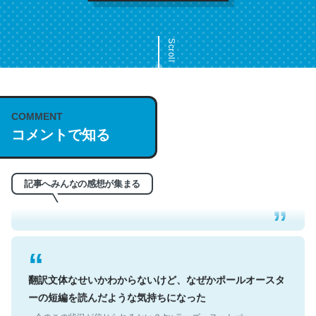
Scroll
COMMENT
これは名文。彼はとてもクレバーなんだろうなと凄く思
コメントで知る
う。英語少しでも読める人は原文もお勧め。自分はこの流
れ好き。Let’s Fucking Go. Then Covid hit. Shit.
─今のこの状況が信じられるかい？ by ラーズ・ヌートバー
記事へみんなの感想が集まる
翻訳文体なせいかわからないけど、なぜかポールオースタ
ーの短編を読んだような気持ちになった
─今のこの状況が信じられるかい？ by ラーズ・ヌートバー