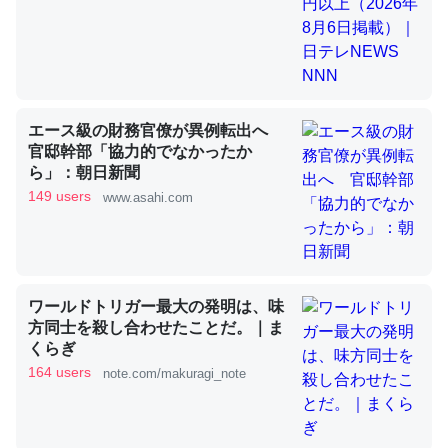
昆虫ってカルシウム少ないのか。知らんかった。調べたら
コオロギのカルシウム分はエビの600分の1程度。
─ニュース :: 【研究発表】昆虫学の大問題＝「昆虫はなぜ海にいな
いのか」に関する新仮説
エース級の財務官僚が異例転出へ
官邸幹部「協力的でなかったか
ら」：朝日新聞
149 users
www.asahi.com
論文では「淡水はカルシウムも酸素も不足してて両方に不
利だから両方が拮抗してるのでは」とあって面白い。海に
いる鋏角類（カブトガニ・ウミグモ）はカルシウムを使わ
ワールドトリガー最大の発明は、味
方同士を殺し合わせたことだ。｜ま
ずキチンを強化してる筈だが、酵素が違うのか？
くらぎ
─ニュース :: 【研究発表】昆虫学の大問題＝「昆虫はなぜ海にいな
いのか」に関する新仮説
164 users
note.com/makuragi_note