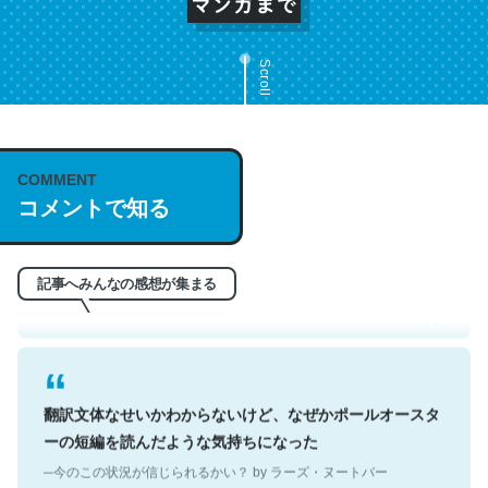
Scroll
これは名文。彼はとてもクレバーなんだろうなと凄く思
COMMENT
コメントで知る
う。英語少しでも読める人は原文もお勧め。自分はこの流
れ好き。Let’s Fucking Go. Then Covid hit. Shit.
─今のこの状況が信じられるかい？ by ラーズ・ヌートバー
記事へみんなの感想が集まる
翻訳文体なせいかわからないけど、なぜかポールオースタ
ーの短編を読んだような気持ちになった
─今のこの状況が信じられるかい？ by ラーズ・ヌートバー