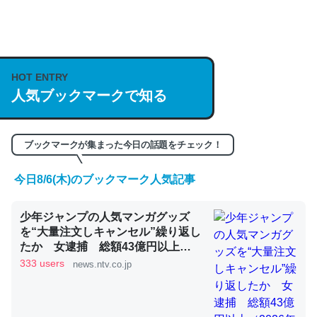
何気にChatGPTの仕組み、特に「トークン」について解
説してる記事が少ないので貴重な良記事。/続編来た
https://isobe324649.hatenablog.com/entry/2023/03/27
HOT ENTRY
/064121
人気ブックマークで知る
─GPTの仕組みと限界についての考察（１） - conceptualization
ブックマークが集まった今日の話題をチェック！
今日8/6(木)のブックマーク人気記事
これは良記事。32768トークンだと英語小説100ページ分
くらい。小説でいう「ずっと前の伏線」は回収されないけ
少年ジャンプの人気マンガグッズ
ど、短期記憶というには多い分量。進化すればするほど分
を“大量注文しキャンセル”繰り返し
たか 女逮捕 総額43億円以上
かりやすく強くなりそう
（2026年8月6日掲載）｜日テレ
333 users
news.ntv.co.jp
─GPTの仕組みと限界についての考察（１） - conceptualization
NEWS NNN