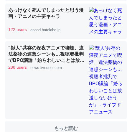
あっけなく死んでしまったと思う漫
これを元に考えるとカルシウムを大量に使う脊椎動物と貝
画・アニメの主要キャラ
類は苦労してるんだな…。腹足類だと殻を無くしてナメク
122 users
ジになったり努力してるし。
anond.hatelabo.jp
─ニュース :: 【研究発表】昆虫学の大問題＝「昆虫はなぜ海にいな
いのか」に関する新仮説
“獣人”共存の深夜アニメで喫煙、違
法薬物の連想シーンも…視聴者批判
でBPO議論「紛らわしいことは放送
しないほうが」 - ライブドアニュー
288 users
news.livedoor.com
ス
ウチもEchoを実家に置いて４年。でたまに覗いてる。ぼ
ちぼちRingも置こうかと画策中。あと、Googleマップで
位置情報を共有してる。電池残量や充電中かが分かるので
これ見て生きてるなって分かる。
─たまにLINEするくらいだった遠方の父67歳と僕。ITツール導入で
コミュニケーションが劇的に変化した｜tayorini by LIFULL介護
もっと読む