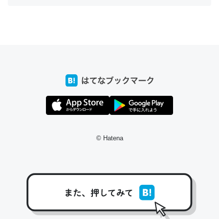
ちょうど同じ理由でEcho Show 8を設定中でした。Prime
とかSpotifyを支払う孝行もできる。一生で親と会える残
り時間を日数にすると1週間とかの人が多いそうだけど、
それを実質100倍以上に伸ばす効果があるはず……
─たまにLINEするくらいだった遠方の父67歳と僕。ITツール導入で
コミュニケーションが劇的に変化した｜tayorini by LIFULL介護
© Hatena
私も3年前ぐらいに祖母の家に設置した。ポケットWifiみ
たいなのでネット環境作ったけどAlexaしか使わないので
回線代ほとんどかからないですよ。参考：
https://toyoshi.hatenablog.com/entry/2019/05/15/1805
34
─たまにLINEするくらいだった遠方の父67歳と僕。ITツール導入で