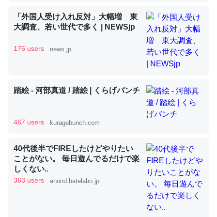
「外国人受け入れ反対」大幅増 東
大調査、若い世代で多く | NEWSjp
昆虫ってカルシウム少ないのか。知らんかった。調べたら
コオロギのカルシウム分はエビの600分の1程度。
176 users
news.jp
─ニュース :: 【研究発表】昆虫学の大問題＝「昆虫はなぜ海にいな
いのか」に関する新仮説
踏絵 - 河部真道 / 踏絵 | くらげバンチ
467 users
kuragebunch.com
論文では「淡水はカルシウムも酸素も不足してて両方に不
利だから両方が拮抗してるのでは」とあって面白い。海に
40代後半でFIREしたけどやりたい
いる鋏角類（カブトガニ・ウミグモ）はカルシウムを使わ
ことがない。 毎日遊んでるだけで楽
ずキチンを強化してる筈だが、酵素が違うのか？
しくない..
363 users
─ニュース :: 【研究発表】昆虫学の大問題＝「昆虫はなぜ海にいな
anond.hatelabo.jp
いのか」に関する新仮説