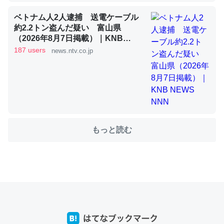
ベトナム人2人逮捕 送電ケーブル
約2.2トン盗んだ疑い 富山県
これを元に考えるとカルシウムを大量に使う脊椎動物と貝
（2026年8月7日掲載）｜KNB
類は苦労してるんだな…。腹足類だと殻を無くしてナメク
NEWS NNN
187 users
news.ntv.co.jp
ジになったり努力してるし。
─ニュース :: 【研究発表】昆虫学の大問題＝「昆虫はなぜ海にいな
いのか」に関する新仮説
もっと読む
ウチもEchoを実家に置いて４年。でたまに覗いてる。ぼ
ちぼちRingも置こうかと画策中。あと、Googleマップで
位置情報を共有してる。電池残量や充電中かが分かるので
これ見て生きてるなって分かる。
─たまにLINEするくらいだった遠方の父67歳と僕。ITツール導入で
コミュニケーションが劇的に変化した｜tayorini by LIFULL介護