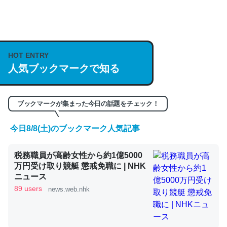
何気にChatGPTの仕組み、特に「トークン」について解
説してる記事が少ないので貴重な良記事。/続編来た
HOT ENTRY
https://isobe324649.hatenablog.com/entry/2023/03/27
人気ブックマークで知る
/064121
─GPTの仕組みと限界についての考察（１） - conceptualization
ブックマークが集まった今日の話題をチェック！
今日8/8(土)のブックマーク人気記事
これは良記事。32768トークンだと英語小説100ページ分
税務職員が高齢女性から約1億5000
くらい。小説でいう「ずっと前の伏線」は回収されないけ
万円受け取り競艇 懲戒免職に | NHK
ど、短期記憶というには多い分量。進化すればするほど分
ニュース
かりやすく強くなりそう
89 users
news.web.nhk
─GPTの仕組みと限界についての考察（１） - conceptualization