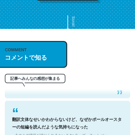
Scroll
COMMENT
これは名文。彼はとてもクレバーなんだろうなと凄く思
コメントで知る
う。英語少しでも読める人は原文もお勧め。自分はこの流
れ好き。Let’s Fucking Go. Then Covid hit. Shit.
─今のこの状況が信じられるかい？ by ラーズ・ヌートバー
記事へみんなの感想が集まる
翻訳文体なせいかわからないけど、なぜかポールオースタ
ーの短編を読んだような気持ちになった
─今のこの状況が信じられるかい？ by ラーズ・ヌートバー