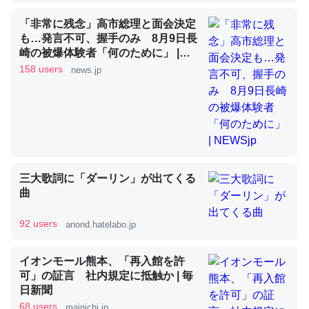
「非常に残念」高市総理と面会決定
も…発言不可、握手のみ 8月9日長
昆虫ってカルシウム少ないのか。知らんかった。調べたら
崎の被爆体験者「何のために」 |
コオロギのカルシウム分はエビの600分の1程度。
NEWSjp
158 users
news.jp
─ニュース :: 【研究発表】昆虫学の大問題＝「昆虫はなぜ海にいな
いのか」に関する新仮説
論文では「淡水はカルシウムも酸素も不足してて両方に不
三大歌詞に「ダーリン」が出てくる
利だから両方が拮抗してるのでは」とあって面白い。海に
曲
いる鋏角類（カブトガニ・ウミグモ）はカルシウムを使わ
92 users
anond.hatelabo.jp
ずキチンを強化してる筈だが、酵素が違うのか？
─ニュース :: 【研究発表】昆虫学の大問題＝「昆虫はなぜ海にいな
いのか」に関する新仮説
イオンモール熊本、「再入館を許
可」の証言 社内規定に抵触か | 毎
日新聞
68 users
mainichi.jp