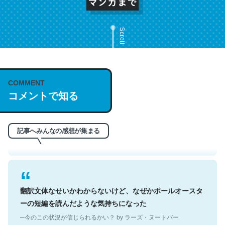
Scroll
これは名文。彼はとてもクレバーなんだろうなと凄く思
COMMENT
コメントで知る
う。英語少しでも読める人は原文もお勧め。自分はこの流
れ好き。Let’s Fucking Go. Then Covid hit. Shit.
─今のこの状況が信じられるかい？ by ラーズ・ヌートバー
記事へみんなの感想が集まる
翻訳文体なせいかわからないけど、なぜかポールオースタ
ーの短編を読んだような気持ちになった
─今のこの状況が信じられるかい？ by ラーズ・ヌートバー