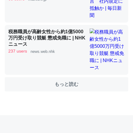
これを元に考えるとカルシウムを大量に使う脊椎動物と貝
類は苦労してるんだな…。腹足類だと殻を無くしてナメク
ジになったり努力してるし。
税務職員が高齢女性から約1億5000
万円受け取り競艇 懲戒免職に | NHK
─ニュース :: 【研究発表】昆虫学の大問題＝「昆虫はなぜ海にいな
いのか」に関する新仮説
ニュース
237 users
news.web.nhk
ウチもEchoを実家に置いて４年。でたまに覗いてる。ぼ
もっと読む
ちぼちRingも置こうかと画策中。あと、Googleマップで
位置情報を共有してる。電池残量や充電中かが分かるので
これ見て生きてるなって分かる。
─たまにLINEするくらいだった遠方の父67歳と僕。ITツール導入で
コミュニケーションが劇的に変化した｜tayorini by LIFULL介護