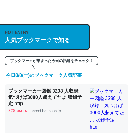
何気にChatGPTの仕組み、特に「トークン」について解
説してる記事が少ないので貴重な良記事。/続編来た
https://isobe324649.hatenablog.com/entry/2023/03/27
HOT ENTRY
/064121
人気ブックマークで知る
─GPTの仕組みと限界についての考察（１） - conceptualization
ブックマークが集まった今日の話題をチェック！
今日8/8(土)のブックマーク人気記事
これは良記事。32768トークンだと英語小説100ページ分
くらい。小説でいう「ずっと前の伏線」は回収されないけ
ブックマーカー図鑑 3298 人収録
ど、短期記憶というには多い分量。進化すればするほど分
気づけば3000人超えてたよ 収録予
定 http..
かりやすく強くなりそう
229 users
anond.hatelabo.jp
─GPTの仕組みと限界についての考察（１） - conceptualization