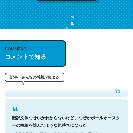
Scroll
COMMENT
これは名文。彼はとてもクレバーなんだろうなと凄く思
コメントで知る
う。英語少しでも読める人は原文もお勧め。自分はこの流
れ好き。Let’s Fucking Go. Then Covid hit. Shit.
記事へみんなの感想が集まる
─今のこの状況が信じられるかい？ by ラーズ・ヌートバー
翻訳文体なせいかわからないけど、なぜかポールオースタ
ーの短編を読んだような気持ちになった
─今のこの状況が信じられるかい？ by ラーズ・ヌートバー