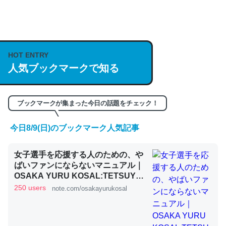
何気にChatGPTの仕組み、特に「トークン」について解
説してる記事が少ないので貴重な良記事。/続編来た
HOT ENTRY
https://isobe324649.hatenablog.com/entry/2023/03/27
人気ブックマークで知る
/064121
─GPTの仕組みと限界についての考察（１） - conceptualization
ブックマークが集まった今日の話題をチェック！
今日8/9(日)のブックマーク人気記事
これは良記事。32768トークンだと英語小説100ページ分
女子選手を応援する人のための、や
くらい。小説でいう「ずっと前の伏線」は回収されないけ
ばいファンにならないマニュアル｜
ど、短期記憶というには多い分量。進化すればするほど分
OSAKA YURU KOSAL:TETSUYA
かりやすく強くなりそう
KITAMOTO
250 users
note.com/osakayurukosal
─GPTの仕組みと限界についての考察（１） - conceptualization