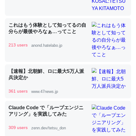
昆虫ってカルシウム少ないのか。知らんかった。調べたら
これはもう体験として知ってるの自
コオロギのカルシウム分はエビの600分の1程度。
分らが最後やろなぁ…ってこと
─ニュース :: 【研究発表】昆虫学の大問題＝「昆虫はなぜ海にいな
いのか」に関する新仮説
213 users
anond.hatelabo.jp
【速報】北朝鮮、ロに最大5万人派
兵決定か
論文では「淡水はカルシウムも酸素も不足してて両方に不
利だから両方が拮抗してるのでは」とあって面白い。海に
361 users
www.47news.jp
いる鋏角類（カブトガニ・ウミグモ）はカルシウムを使わ
ずキチンを強化してる筈だが、酵素が違うのか？
Claude Code で「ループエンジニ
─ニュース :: 【研究発表】昆虫学の大問題＝「昆虫はなぜ海にいな
アリング」を実践してみた
いのか」に関する新仮説
309 users
zenn.dev/tetsu_don