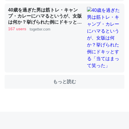
40歳を過ぎた男は筋トレ・キャン
プ・カレーにハマるというが、女版
これを元に考えるとカルシウムを大量に使う脊椎動物と貝
は何か？挙げられた例にドキッとす
類は苦労してるんだな…。腹足類だと殻を無くしてナメク
る「当てはまって笑った」
167 users
togetter.com
ジになったり努力してるし。
─ニュース :: 【研究発表】昆虫学の大問題＝「昆虫はなぜ海にいな
いのか」に関する新仮説
もっと読む
ウチもEchoを実家に置いて４年。でたまに覗いてる。ぼ
ちぼちRingも置こうかと画策中。あと、Googleマップで
位置情報を共有してる。電池残量や充電中かが分かるので
これ見て生きてるなって分かる。
─たまにLINEするくらいだった遠方の父67歳と僕。ITツール導入で
コミュニケーションが劇的に変化した｜tayorini by LIFULL介護