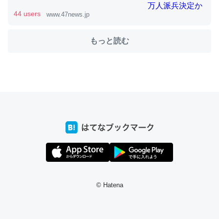
44 users
www.47news.jp
これを元に考えるとカルシウムを大量に使う脊椎動物と貝
もっと読む
類は苦労してるんだな…。腹足類だと殻を無くしてナメク
ジになったり努力してるし。
─ニュース :: 【研究発表】昆虫学の大問題＝「昆虫はなぜ海にいな
いのか」に関する新仮説
ウチもEchoを実家に置いて４年。でたまに覗いてる。ぼ
ちぼちRingも置こうかと画策中。あと、Googleマップで
位置情報を共有してる。電池残量や充電中かが分かるので
これ見て生きてるなって分かる。
© Hatena
─たまにLINEするくらいだった遠方の父67歳と僕。ITツール導入で
コミュニケーションが劇的に変化した｜tayorini by LIFULL介護