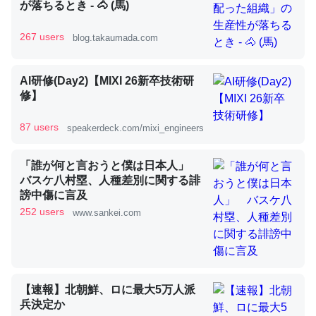
が落ちるとき - 🐴 (馬)
267 users
blog.takaumada.com
昆虫ってカルシウム少ないのか。知らんかった。調べたら
コオロギのカルシウム分はエビの600分の1程度。
AI研修(Day2)【MIXI 26新卒技術研
─ニュース :: 【研究発表】昆虫学の大問題＝「昆虫はなぜ海にいな
修】
いのか」に関する新仮説
87 users
speakerdeck.com/mixi_engineers
「誰が何と言おうと僕は日本人」
バスケ八村塁、人種差別に関する誹
論文では「淡水はカルシウムも酸素も不足してて両方に不
謗中傷に言及
利だから両方が拮抗してるのでは」とあって面白い。海に
252 users
www.sankei.com
いる鋏角類（カブトガニ・ウミグモ）はカルシウムを使わ
ずキチンを強化してる筈だが、酵素が違うのか？
─ニュース :: 【研究発表】昆虫学の大問題＝「昆虫はなぜ海にいな
いのか」に関する新仮説
【速報】北朝鮮、ロに最大5万人派
兵決定か