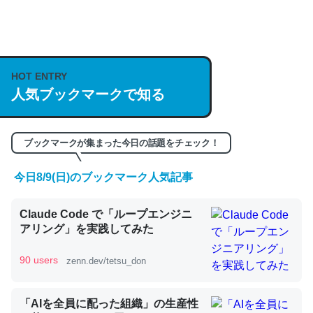
何気にChatGPTの仕組み、特に「トークン」について解
説してる記事が少ないので貴重な良記事。/続編来た
HOT ENTRY
https://isobe324649.hatenablog.com/entry/2023/03/27
人気ブックマークで知る
/064121
─GPTの仕組みと限界についての考察（１） - conceptualization
ブックマークが集まった今日の話題をチェック！
今日8/9(日)のブックマーク人気記事
これは良記事。32768トークンだと英語小説100ページ分
Claude Code で「ループエンジニ
くらい。小説でいう「ずっと前の伏線」は回収されないけ
アリング」を実践してみた
ど、短期記憶というには多い分量。進化すればするほど分
かりやすく強くなりそう
90 users
zenn.dev/tetsu_don
─GPTの仕組みと限界についての考察（１） - conceptualization
「AIを全員に配った組織」の生産性