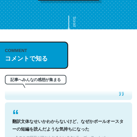
Scroll
COMMENT
これは名文。彼はとてもクレバーなんだろうなと凄く思
コメントで知る
う。英語少しでも読める人は原文もお勧め。自分はこの流
れ好き。Let’s Fucking Go. Then Covid hit. Shit.
記事へみんなの感想が集まる
─今のこの状況が信じられるかい？ by ラーズ・ヌートバー
翻訳文体なせいかわからないけど、なぜかポールオースタ
ーの短編を読んだような気持ちになった
─今のこの状況が信じられるかい？ by ラーズ・ヌートバー