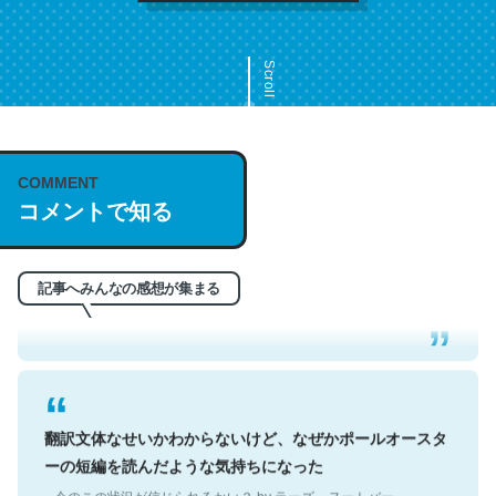
Scroll
COMMENT
これは名文。彼はとてもクレバーなんだろうなと凄く思
コメントで知る
う。英語少しでも読める人は原文もお勧め。自分はこの流
れ好き。Let’s Fucking Go. Then Covid hit. Shit.
─今のこの状況が信じられるかい？ by ラーズ・ヌートバー
記事へみんなの感想が集まる
翻訳文体なせいかわからないけど、なぜかポールオースタ
ーの短編を読んだような気持ちになった
─今のこの状況が信じられるかい？ by ラーズ・ヌートバー