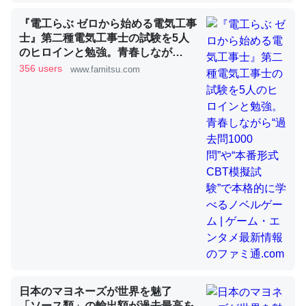
『電工らぶ ゼロから始める電気工事
士』第二種電気工事士の試験を5人
昆虫ってカルシウム少ないのか。知らんかった。調べたら
のヒロインと勉強。青春しなが
ら“過去問1000問”や“本番形式CBT
コオロギのカルシウム分はエビの600分の1程度。
356 users
www.famitsu.com
模擬試験”で本格的に学べるノベル
─ニュース :: 【研究発表】昆虫学の大問題＝「昆虫はなぜ海にいな
ゲーム | ゲーム・エンタメ最新情報
いのか」に関する新仮説
のファミ通.com
論文では「淡水はカルシウムも酸素も不足してて両方に不
利だから両方が拮抗してるのでは」とあって面白い。海に
いる鋏角類（カブトガニ・ウミグモ）はカルシウムを使わ
ずキチンを強化してる筈だが、酵素が違うのか？
─ニュース :: 【研究発表】昆虫学の大問題＝「昆虫はなぜ海にいな
いのか」に関する新仮説
日本のマヨネーズが世界を魅了
「ソース類」の輸出額が過去最高を