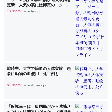
更新 人気の裏には卵黄のコク ア
メリカでは“日本風”が誕生｜FNNプ
73 users
www.fnn.jp
ライムオンライン
これを元に考えるとカルシウムを大量に使う脊椎動物と貝
類は苦労してるんだな…。腹足類だと殻を無くしてナメク
ジになったり努力してるし。
─ニュース :: 【研究発表】昆虫学の大問題＝「昆虫はなぜ海にいな
いのか」に関する新仮説
戦時中、大学で輸血の人体実験 患
ウチもEchoを実家に置いて４年。でたまに覗いてる。ぼ
者に動物の血使用、死亡例も
ちぼちRingも置こうかと画策中。あと、Googleマップで
位置情報を共有してる。電池残量や充電中かが分かるので
87 users
www.47news.jp
これ見て生きてるなって分かる。
─たまにLINEするくらいだった遠方の父67歳と僕。ITツール導入で
コミュニケーションが劇的に変化した｜tayorini by LIFULL介護
「飯塚幸三は上級国民だから逮捕さ
れない」は間違いだった…《池袋暴