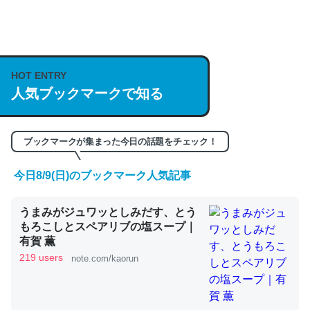
何気にChatGPTの仕組み、特に「トークン」について解
説してる記事が少ないので貴重な良記事。/続編来た
https://isobe324649.hatenablog.com/entry/2023/03/27
HOT ENTRY
人気ブックマークで知る
/064121
─GPTの仕組みと限界についての考察（１） - conceptualization
ブックマークが集まった今日の話題をチェック！
今日8/9(日)のブックマーク人気記事
これは良記事。32768トークンだと英語小説100ページ分
うまみがジュワッとしみだす、とう
くらい。小説でいう「ずっと前の伏線」は回収されないけ
もろこしとスペアリブの塩スープ｜
ど、短期記憶というには多い分量。進化すればするほど分
有賀 薫
かりやすく強くなりそう
219 users
note.com/kaorun
─GPTの仕組みと限界についての考察（１） - conceptualization