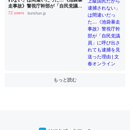
走事故》警視庁幹部が「自民党議
員」に呼び出されても逮捕を見送っ
72 users
bunshun.jp
た理由 | 文春オンライン
ちょうど同じ理由でEcho Show 8を設定中でした。Prime
とかSpotifyを支払う孝行もできる。一生で親と会える残
り時間を日数にすると1週間とかの人が多いそうだけど、
それを実質100倍以上に伸ばす効果があるはず……
─たまにLINEするくらいだった遠方の父67歳と僕。ITツール導入で
コミュニケーションが劇的に変化した｜tayorini by LIFULL介護
もっと読む
私も3年前ぐらいに祖母の家に設置した。ポケットWifiみ
たいなのでネット環境作ったけどAlexaしか使わないので
回線代ほとんどかからないですよ。参考：
https://toyoshi.hatenablog.com/entry/2019/05/15/1805
34