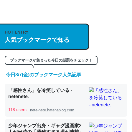
何気にChatGPTの仕組み、特に「トークン」について解
説してる記事が少ないので貴重な良記事。/続編来た
https://isobe324649.hatenablog.com/entry/2023/03/27
HOT ENTRY
人気ブックマークで知る
/064121
─GPTの仕組みと限界についての考察（１） - conceptualization
ブックマークが集まった今日の話題をチェック！
今日8/7(金)のブックマーク人気記事
これは良記事。32768トークンだと英語小説100ページ分
「感性さん」を冷笑している -
くらい。小説でいう「ずっと前の伏線」は回収されないけ
netenete.
ど、短期記憶というには多い分量。進化すればするほど分
かりやすく強くなりそう
118 users
nete-nete.hatenablog.com
─GPTの仕組みと限界についての考察（１） - conceptualization
少年ジャンプ出身・ギャグ漫画家2
人が当時の「過酷すぎる週刊連載」