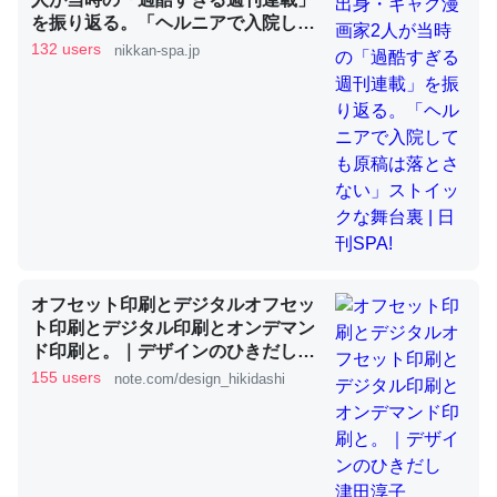
を振り返る。「ヘルニアで入院して
も原稿は落とさない」ストイックな
132 users
nikkan-spa.jp
舞台裏 | 日刊SPA!
昆虫ってカルシウム少ないのか。知らんかった。調べたら
コオロギのカルシウム分はエビの600分の1程度。
─ニュース :: 【研究発表】昆虫学の大問題＝「昆虫はなぜ海にいな
いのか」に関する新仮説
論文では「淡水はカルシウムも酸素も不足してて両方に不
オフセット印刷とデジタルオフセッ
利だから両方が拮抗してるのでは」とあって面白い。海に
ト印刷とデジタル印刷とオンデマン
ド印刷と。｜デザインのひきだし
いる鋏角類（カブトガニ・ウミグモ）はカルシウムを使わ
津田淳子
155 users
note.com/design_hikidashi
ずキチンを強化してる筈だが、酵素が違うのか？
─ニュース :: 【研究発表】昆虫学の大問題＝「昆虫はなぜ海にいな
いのか」に関する新仮説