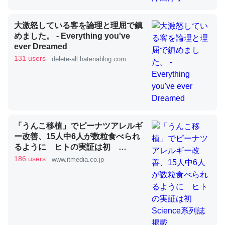
大激怒している客を論理と理屈で鎮
これを元に考えるとカルシウムを大量に使う脊椎動物と貝
めました。 - Everything you've
類は苦労してるんだな…。腹足類だと殻を無くしてナメク
ever Dreamed
131 users
ジになったり努力してるし。
delete-all.hatenablog.com
─ニュース :: 【研究発表】昆虫学の大問題＝「昆虫はなぜ海にいな
いのか」に関する新仮説
「うんこ移植」でピーナツアレルギ
ー改善、15人中6人が数粒食べられ
ウチもEchoを実家に置いて４年。でたまに覗いてる。ぼ
るように ヒトの実証は初
ちぼちRingも置こうかと画策中。あと、Googleマップで
Science系列誌掲載
186 users
www.itmedia.co.jp
位置情報を共有してる。電池残量や充電中かが分かるので
これ見て生きてるなって分かる。
─たまにLINEするくらいだった遠方の父67歳と僕。ITツール導入で
コミュニケーションが劇的に変化した｜tayorini by LIFULL介護