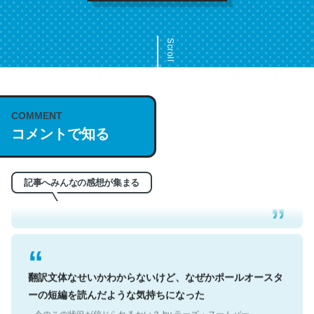
Scroll
COMMENT
これは名文。彼はとてもクレバーなんだろうなと凄く思
コメントで知る
う。英語少しでも読める人は原文もお勧め。自分はこの流
れ好き。Let’s Fucking Go. Then Covid hit. Shit.
─今のこの状況が信じられるかい？ by ラーズ・ヌートバー
記事へみんなの感想が集まる
翻訳文体なせいかわからないけど、なぜかポールオースタ
ーの短編を読んだような気持ちになった
─今のこの状況が信じられるかい？ by ラーズ・ヌートバー