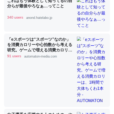
これはもう体験として知ってるの自
分らが最後やろなぁ…ってこと
340 users
anond.hatelabo.jp
昆虫ってカルシウム少ないのか。知らんかった。調べたら
コオロギのカルシウム分はエビの600分の1程度。
─ニュース :: 【研究発表】昆虫学の大問題＝「昆虫はなぜ海にいな
いのか」に関する新仮説
「eスポーツは“スポーツ”なのか」
を消費カロリーや心拍数から考える
研究。ゲームで増える消費カロリー
は、1時間で大体ちくわ1本分 -
91 users
automaton-media.com
AUTOMATON
論文では「淡水はカルシウムも酸素も不足してて両方に不
利だから両方が拮抗してるのでは」とあって面白い。海に
いる鋏角類（カブトガニ・ウミグモ）はカルシウムを使わ
ずキチンを強化してる筈だが、酵素が違うのか？
─ニュース :: 【研究発表】昆虫学の大問題＝「昆虫はなぜ海にいな
いのか」に関する新仮説