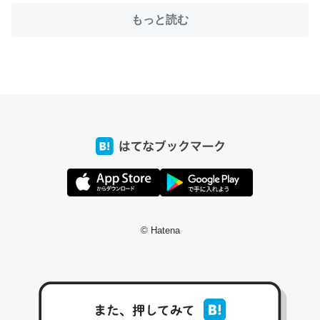
もっと読む
ちょうど同じ理由でEcho Show 8を設定中でした。Prime
とかSpotifyを支払う孝行もできる。一生で親と会える残
り時間を日数にすると1週間とかの人が多いそうだけど、
それを実質100倍以上に伸ばす効果があるはず……
─たまにLINEするくらいだった遠方の父67歳と僕。ITツール導入で
コミュニケーションが劇的に変化した｜tayorini by LIFULL介護
© Hatena
私も3年前ぐらいに祖母の家に設置した。ポケットWifiみ
たいなのでネット環境作ったけどAlexaしか使わないので
回線代ほとんどかからないですよ。参考：
https://toyoshi.hatenablog.com/entry/2019/05/15/1805
34