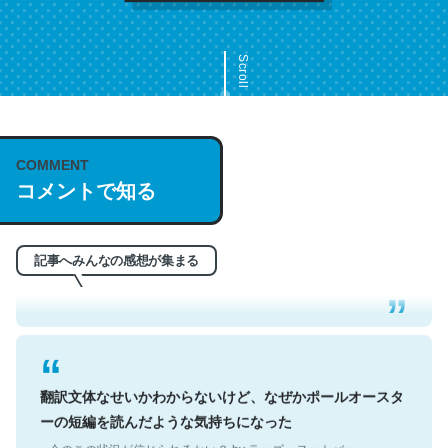
Scroll
COMMENT
これは名文。彼はとてもクレバーなんだろうなと凄く思
コメントで知る
う。英語少しでも読める人は原文もお勧め。自分はこの流
れ好き。Let’s Fucking Go. Then Covid hit. Shit.
─今のこの状況が信じられるかい？ by ラーズ・ヌートバー
記事へみんなの感想が集まる
翻訳文体なせいかわからないけど、なぜかポールオースタ
ーの短編を読んだような気持ちになった
─今のこの状況が信じられるかい？ by ラーズ・ヌートバー