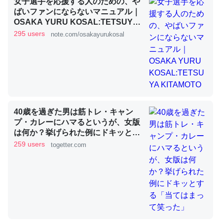
女子選手を応援する人のための、や
ばいファンにならないマニュアル｜
OSAKA YURU KOSAL:TETSUYA
KITAMOTO
これを元に考えるとカルシウムを大量に使う脊椎動物と貝
295 users
note.com/osakayurukosal
類は苦労してるんだな…。腹足類だと殻を無くしてナメク
ジになったり努力してるし。
─ニュース :: 【研究発表】昆虫学の大問題＝「昆虫はなぜ海にいな
いのか」に関する新仮説
40歳を過ぎた男は筋トレ・キャン
プ・カレーにハマるというが、女版
は何か？挙げられた例にドキッとす
ウチもEchoを実家に置いて４年。でたまに覗いてる。ぼ
る「当てはまって笑った」
259 users
togetter.com
ちぼちRingも置こうかと画策中。あと、Googleマップで
位置情報を共有してる。電池残量や充電中かが分かるので
これ見て生きてるなって分かる。
─たまにLINEするくらいだった遠方の父67歳と僕。ITツール導入で
コミュニケーションが劇的に変化した｜tayorini by LIFULL介護