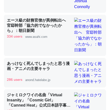
昆虫ってカルシウム少ないのか。知らんかった。調べたら
エース級の財務官僚が異例転出へ
コオロギのカルシウム分はエビの600分の1程度。
官邸幹部「協力的でなかったか
ら」：朝日新聞
─ニュース :: 【研究発表】昆虫学の大問題＝「昆虫はなぜ海にいな
いのか」に関する新仮説
334 users
www.asahi.com
あっけなく死んでしまったと思う漫
論文では「淡水はカルシウムも酸素も不足してて両方に不
画・アニメの主要キャラ
利だから両方が拮抗してるのでは」とあって面白い。海に
いる鋏角類（カブトガニ・ウミグモ）はカルシウムを使わ
286 users
anond.hatelabo.jp
ずキチンを強化してる筈だが、酵素が違うのか？
─ニュース :: 【研究発表】昆虫学の大問題＝「昆虫はなぜ海にいな
ジャミロクワイの名曲「Virtual
いのか」に関する新仮説
Insanity」「Cosmic Girl」
「Canned Heat」公式日本語字幕付