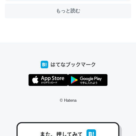
もっと読む
ちょうど同じ理由でEcho Show 8を設定中でした。Prime
とかSpotifyを支払う孝行もできる。一生で親と会える残
り時間を日数にすると1週間とかの人が多いそうだけど、
それを実質100倍以上に伸ばす効果があるはず……
─たまにLINEするくらいだった遠方の父67歳と僕。ITツール導入で
コミュニケーションが劇的に変化した｜tayorini by LIFULL介護
私も3年前ぐらいに祖母の家に設置した。ポケットWifiみ
© Hatena
たいなのでネット環境作ったけどAlexaしか使わないので
回線代ほとんどかからないですよ。参考：
https://toyoshi.hatenablog.com/entry/2019/05/15/1805
34