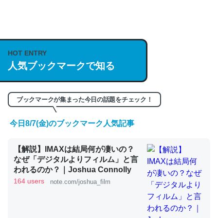
何気にChatGPTの仕組み、特に「トークン」について解
説してる記事が少ないので貴重な良記事。/続編来た
https://isobe324649.hatenablog.com/entry/2023/03/27
HOT ENTRY
人気ブックマークで知る
/064121
─GPTの仕組みと限界についての考察（１） - conceptualization
ブックマークが集まった今日の話題をチェック！
今日8/7(金)のブックマーク人気記事
これは良記事。32768トークンだと英語小説100ページ分
【解説】IMAXは結局何が凄いの？
くらい。小説でいう「ずっと前の伏線」は回収されないけ
なぜ「デジタルよりフィルム」と言
ど、短期記憶というには多い分量。進化すればするほど分
われるのか？｜Joshua Connolly
かりやすく強くなりそう
164 users
note.com/joshua_film
─GPTの仕組みと限界についての考察（１） - conceptualization