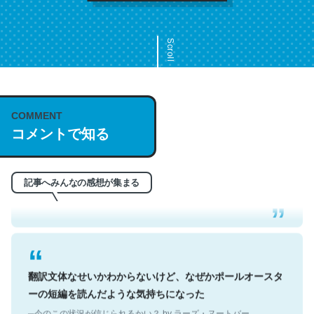
Scroll
COMMENT
これは名文。彼はとてもクレバーなんだろうなと凄く思
コメントで知る
う。英語少しでも読める人は原文もお勧め。自分はこの流
れ好き。Let’s Fucking Go. Then Covid hit. Shit.
─今のこの状況が信じられるかい？ by ラーズ・ヌートバー
記事へみんなの感想が集まる
翻訳文体なせいかわからないけど、なぜかポールオースタ
ーの短編を読んだような気持ちになった
─今のこの状況が信じられるかい？ by ラーズ・ヌートバー