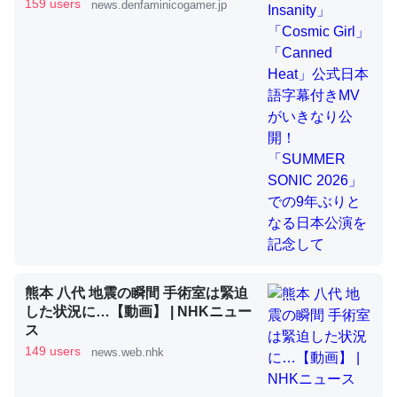
きMVがいきなり公開！「SUMMER
159 users
news.denfaminicogamer.jp
SONIC 2026」での9年ぶりとなる日
本公演を記念して
これを元に考えるとカルシウムを大量に使う脊椎動物と貝
類は苦労してるんだな…。腹足類だと殻を無くしてナメク
ジになったり努力してるし。
─ニュース :: 【研究発表】昆虫学の大問題＝「昆虫はなぜ海にいな
いのか」に関する新仮説
ウチもEchoを実家に置いて４年。でたまに覗いてる。ぼ
ちぼちRingも置こうかと画策中。あと、Googleマップで
熊本 八代 地震の瞬間 手術室は緊迫
位置情報を共有してる。電池残量や充電中かが分かるので
した状況に…【動画】 | NHKニュー
これ見て生きてるなって分かる。
ス
─たまにLINEするくらいだった遠方の父67歳と僕。ITツール導入で
149 users
news.web.nhk
コミュニケーションが劇的に変化した｜tayorini by LIFULL介護