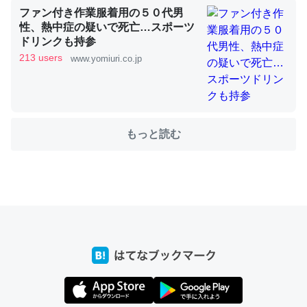
ファン付き作業服着用の５０代男
性、熱中症の疑いで死亡…スポーツ
ドリンクも持参
ちょうど同じ理由でEcho Show 8を設定中でした。Prime
213 users
www.yomiuri.co.jp
とかSpotifyを支払う孝行もできる。一生で親と会える残
り時間を日数にすると1週間とかの人が多いそうだけど、
それを実質100倍以上に伸ばす効果があるはず……
─たまにLINEするくらいだった遠方の父67歳と僕。ITツール導入で
もっと読む
コミュニケーションが劇的に変化した｜tayorini by LIFULL介護
私も3年前ぐらいに祖母の家に設置した。ポケットWifiみ
たいなのでネット環境作ったけどAlexaしか使わないので
回線代ほとんどかからないですよ。参考：
https://toyoshi.hatenablog.com/entry/2019/05/15/1805
34