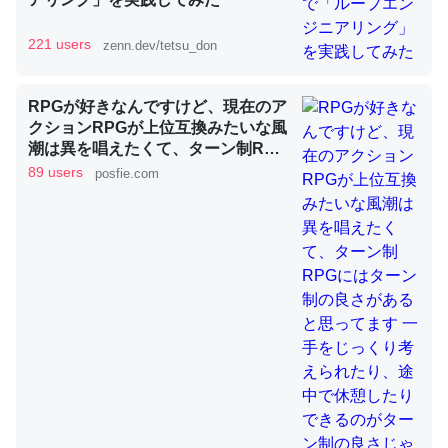
221 users
zenn.dev/tetsu_don
昆虫ってカルシウム少ないのか。知らんかった。調べたら
コオロギのカルシウム分はエビの600分の1程度。
RPGが好きなんですけど、現在のア
─ニュース :: 【研究発表】昆虫学の大問題＝「昆虫はなぜ海にいな
クションRPGが上位互換みたいな風
いのか」に関する新仮説
潮は異を唱えたくて、ターン制RPG
にはターン制の良さがあると思って
89 users
posfie.com
ます 一手をじっくり考えられたり、
途中で休憩したりできるのがターン
制の良さじゃないですか もっとター
ン制を煮詰めて欲しい→「既出だと
論文では「淡水はカルシウムも酸素も不足してて両方に不
思うがここはオクトパストラベラー
利だから両方が拮抗してるのでは」とあって面白い。海に
を推したい(´・ω・｀)」
いる鋏角類（カブトガニ・ウミグモ）はカルシウムを使わ
ずキチンを強化してる筈だが、酵素が違うのか？
─ニュース :: 【研究発表】昆虫学の大問題＝「昆虫はなぜ海にいな
いのか」に関する新仮説