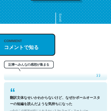
Scroll
COMMENT
これは名文。彼はとてもクレバーなんだろうなと凄く思
コメントで知る
う。英語少しでも読める人は原文もお勧め。自分はこの流
れ好き。Let’s Fucking Go. Then Covid hit. Shit.
─今のこの状況が信じられるかい？ by ラーズ・ヌートバー
記事へみんなの感想が集まる
翻訳文体なせいかわからないけど、なぜかポールオースタ
ーの短編を読んだような気持ちになった
─今のこの状況が信じられるかい？ by ラーズ・ヌートバー