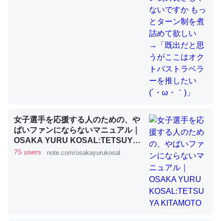
これを元に考えるとカルシウムを大量に使う脊椎動物と貝
類は苦労してるんだな…。腹足類だと殻を無くしてナメク
ジになったり努力してるし。
─ニュース :: 【研究発表】昆虫学の大問題＝「昆虫はなぜ海にいな
いのか」に関する新仮説
女子選手を応援する人のための、や
ばいファンにならないマニュアル｜
OSAKA YURU KOSAL:TETSUYA
ウチもEchoを実家に置いて４年。でたまに覗いてる。ぼ
KITAMOTO
75 users
note.com/osakayurukosal
ちぼちRingも置こうかと画策中。あと、Googleマップで
位置情報を共有してる。電池残量や充電中かが分かるので
これ見て生きてるなって分かる。
─たまにLINEするくらいだった遠方の父67歳と僕。ITツール導入で
コミュニケーションが劇的に変化した｜tayorini by LIFULL介護