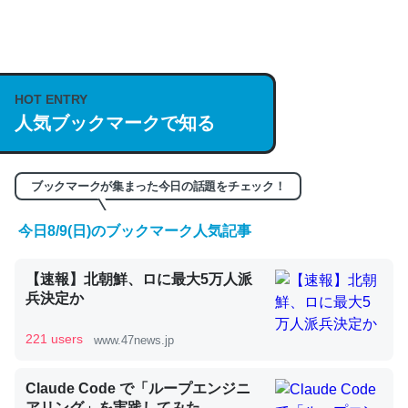
何気にChatGPTの仕組み、特に「トークン」について解
説してる記事が少ないので貴重な良記事。/続編来た
https://isobe324649.hatenablog.com/entry/2023/03/27
HOT ENTRY
/064121
人気ブックマークで知る
─GPTの仕組みと限界についての考察（１） - conceptualization
ブックマークが集まった今日の話題をチェック！
今日8/9(日)のブックマーク人気記事
これは良記事。32768トークンだと英語小説100ページ分
【速報】北朝鮮、ロに最大5万人派
くらい。小説でいう「ずっと前の伏線」は回収されないけ
兵決定か
ど、短期記憶というには多い分量。進化すればするほど分
かりやすく強くなりそう
221 users
www.47news.jp
─GPTの仕組みと限界についての考察（１） - conceptualization
Claude Code で「ループエンジニ
アリング」を実践してみた