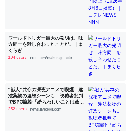
昆虫ってカルシウム少ないのか。知らんかった。調べたら
コオロギのカルシウム分はエビの600分の1程度。
─ニュース :: 【研究発表】昆虫学の大問題＝「昆虫はなぜ海にいな
ワールドトリガー最大の発明は、味
いのか」に関する新仮説
方同士を殺し合わせたことだ。｜ま
くらぎ
104 users
note.com/makuragi_note
論文では「淡水はカルシウムも酸素も不足してて両方に不
利だから両方が拮抗してるのでは」とあって面白い。海に
“獣人”共存の深夜アニメで喫煙、違
いる鋏角類（カブトガニ・ウミグモ）はカルシウムを使わ
法薬物の連想シーンも…視聴者批判
ずキチンを強化してる筈だが、酵素が違うのか？
でBPO議論「紛らわしいことは放送
しないほうが」 - ライブドアニュー
─ニュース :: 【研究発表】昆虫学の大問題＝「昆虫はなぜ海にいな
252 users
news.livedoor.com
いのか」に関する新仮説
ス