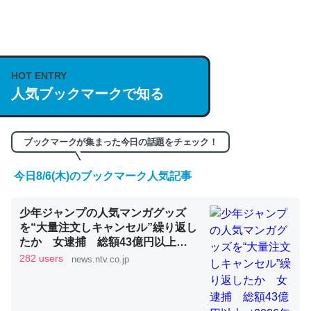
何気にChatGPTの仕組み、特に「トークン」について解
説してる記事が少ないので貴重な良記事。/続編来た
https://isobe324649.hatenablog.com/entry/2023/03/27
HOT ENTRY
/064121
人気ブックマークで知る
─GPTの仕組みと限界についての考察（１） - conceptualization
ブックマークが集まった今日の話題をチェック！
今日8/6(木)のブックマーク人気記事
これは良記事。32768トークンだと英語小説100ページ分
少年ジャンプの人気マンガグッズ
くらい。小説でいう「ずっと前の伏線」は回収されないけ
を“大量注文しキャンセル”繰り返し
ど、短期記憶というには多い分量。進化すればするほど分
たか 女逮捕 総額43億円以上
かりやすく強くなりそう
（2026年8月6日掲載）｜日テレ
282 users
news.ntv.co.jp
NEWS NNN
─GPTの仕組みと限界についての考察（１） - conceptualization