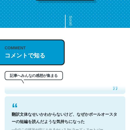
Scroll
COMMENT
これは名文。彼はとてもクレバーなんだろうなと凄く思
コメントで知る
う。英語少しでも読める人は原文もお勧め。自分はこの流
れ好き。Let’s Fucking Go. Then Covid hit. Shit.
─今のこの状況が信じられるかい？ by ラーズ・ヌートバー
記事へみんなの感想が集まる
翻訳文体なせいかわからないけど、なぜかポールオースタ
ーの短編を読んだような気持ちになった
─今のこの状況が信じられるかい？ by ラーズ・ヌートバー