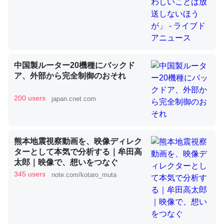
これを元に考えるとカルシウムを大量に使う脊椎動物と貝
類は苦労してるんだな…。腹足類だと殻を無くしてナメク
ジになったり努力してるし。
中国製ルーター20機種にバックド
─ニュース :: 【研究発表】昆虫学の大問題＝「昆虫はなぜ海にいな
ア、外部から完全制御のおそれ
いのか」に関する新仮説
200 users
japan.cnet.com
熊本地震視察動画を、映像ディレク
ウチもEchoを実家に置いて４年。でたまに覗いてる。ぼ
ターとして本気で分析する｜牟田高
ちぼちRingも置こうかと画策中。あと、Googleマップで
太郎｜映像で、想いをつなぐ
位置情報を共有してる。電池残量や充電中かが分かるので
345 users
note.com/kotaro_muta
これ見て生きてるなって分かる。
─たまにLINEするくらいだった遠方の父67歳と僕。ITツール導入で
コミュニケーションが劇的に変化した｜tayorini by LIFULL介護