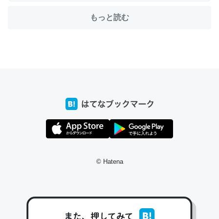
もっと読む
ちょうど同じ理由でEcho Show 8を設定中でした。Prime
とかSpotifyを支払う孝行もできる。一生で親と会える残
り時間を日数にすると1週間とかの人が多いそうだけど、
それを実質100倍以上に伸ばす効果があるはず……
─たまにLINEするくらいだった遠方の父67歳と僕。ITツール導入で
コミュニケーションが劇的に変化した｜tayorini by LIFULL介護
私も3年前ぐらいに祖母の家に設置した。ポケットWifiみ
© Hatena
たいなのでネット環境作ったけどAlexaしか使わないので
回線代ほとんどかからないですよ。参考：
https://toyoshi.hatenablog.com/entry/2019/05/15/1805
34