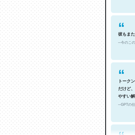
彼もまた
─今のこの
トークン
だけど、
やすい解
─GPTの仕