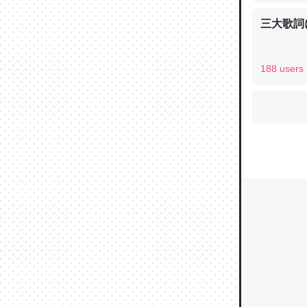
三大歌詞
ウチもE
中。あと
188 users
れ見て生
─たまにL
た｜tayori
ちょうど同
きる。一
を実質1
─たまにL
た｜tayori