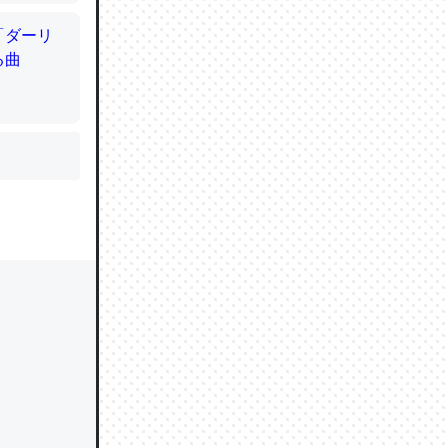
かと画策
るのでこ
的に変化し
う孝行もで
ど、それ
的に変化し