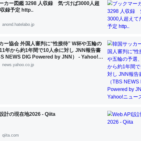
カー図鑑 3298 人収録 気づけば3000人超
録予定 http..
anond.hatelabo.jp
「淡水はカルシウムも酸素も不足してて両方に不利だから両方が拮抗し
カー協会 外国人審判に“性接待” W杯や五輪の
って面白い。海にいる鋏角類（カブトガニ・ウミグモ）はカルシウムを
11年から約1年間で10人余に対し JNN報告書
化してる筈だが、酵素が違うのか？
NEWS DIG Powered by JNN） - Yahoo!ニ
 :: 【研究発表】昆虫学の大問題＝「昆虫はなぜ海にいないのか」に関する新仮説
news.yahoo.co.jp
に考えるとカルシウムを大量に使う脊椎動物と貝類は苦労してるんだな
を無くしてナメクジになったり努力してるし。
I設計の現在地2026 - Qiita
 :: 【研究発表】昆虫学の大問題＝「昆虫はなぜ海にいないのか」に関する新仮説
qiita.com