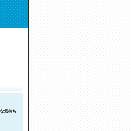
人は原文
な気持ち