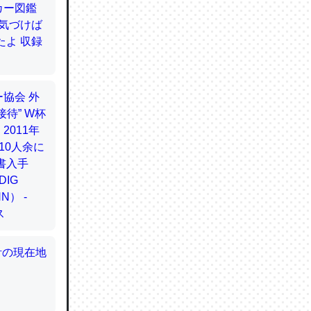
てるので
使わずキ
…。腹足