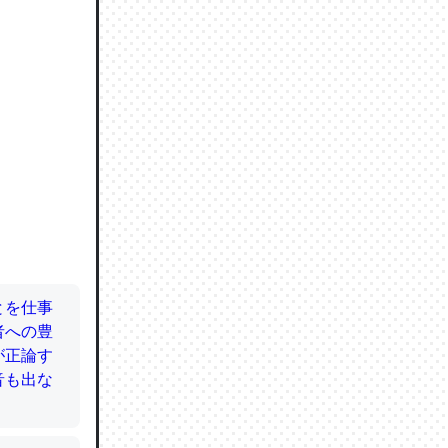
ので貴重
064121
ずっと前
ど分かり
分はエビ