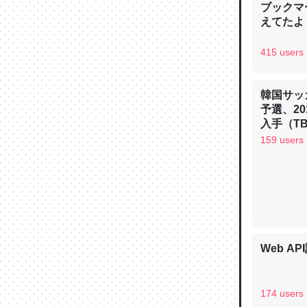
ブックマー
えてたよ 収
415 users
論文では
韓国サッ
は」とあ
予選、20
チンを強
入手（TBS 
ュース
─ニュース
159 users
これを元
類だと殻
Web AP
─ニュース
174 users