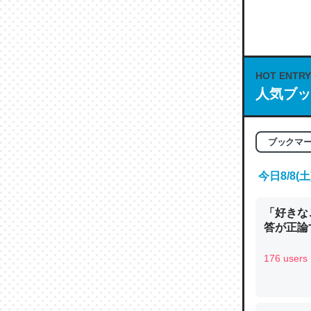
何気にC
な良記事。/続
─GPTの仕
HOT ENTRY
人気ブッ
これは良
ブックマ
の伏線」
やすく強
今日8/8
─GPTの仕
「好きな
答が正論
176 users
昆虫って
の600
─ニュース