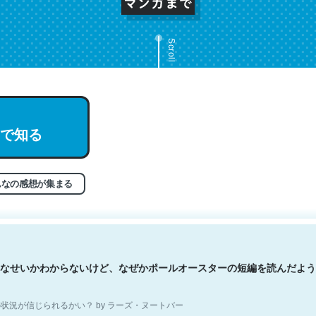
Scroll
文。彼はとてもクレバーなんだろうなと凄く思う。英語少しでも読める
で知る
分はこの流れ好き。Let’s Fucking Go. Then Covid hit. Shit.
状況が信じられるかい？ by ラーズ・ヌートバー
んなの感想が集まる
なせいかわからないけど、なぜかポールオースターの短編を読んだよう
状況が信じられるかい？ by ラーズ・ヌートバー