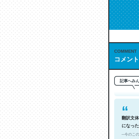
COMMENT
これは名
コメント
もお勧め。自
─今のこの
記事へみ
翻訳文体
になった
─今のこの