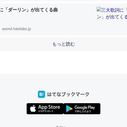
に「ダーリン」が出てくる曲
choを実家に置いて４年。でたまに覗いてる。ぼちぼちRingも置こう
、Googleマップで位置情報を共有してる。電池残量や充電中かが分か
anond.hatelabo.jp
きてるなって分かる。
INEするくらいだった遠方の父67歳と僕。ITツール導入でコミュニケーションが劇
もっと読む
ni by LIFULL介護
じ理由でEcho Show 8を設定中でした。PrimeとかSpotifyを支払
生で親と会える残り時間を日数にすると1週間とかの人が多いそうだけ
00倍以上に伸ばす効果があるはず……
INEするくらいだった遠方の父67歳と僕。ITツール導入でコミュニケーションが劇
ni by LIFULL介護