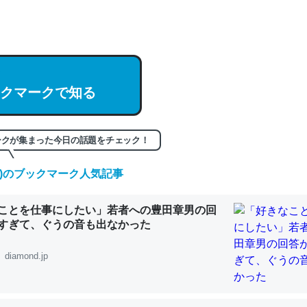
hatGPTの仕組み、特に「トークン」について解説してる記事が少ない
編来た https://isobe324649.hatenablog.com/entry/2023/03/27/
組みと限界についての考察（１） - conceptualization
クマークで知る
記事。32768トークンだと英語小説100ページ分くらい。小説でいう「
ークが集まった今日の話題をチェック！
は回収されないけど、短期記憶というには多い分量。進化すればするほ
くなりそう
(土)のブックマーク人気記事
組みと限界についての考察（１） - conceptualization
ことを仕事にしたい」若者への豊田章男の回
すぎて、ぐうの音も出なかった
diamond.jp
カルシウム少ないのか。知らんかった。調べたらコオロギのカルシウム
分の1程度。
 :: 【研究発表】昆虫学の大問題＝「昆虫はなぜ海にいないのか」に関する新仮説