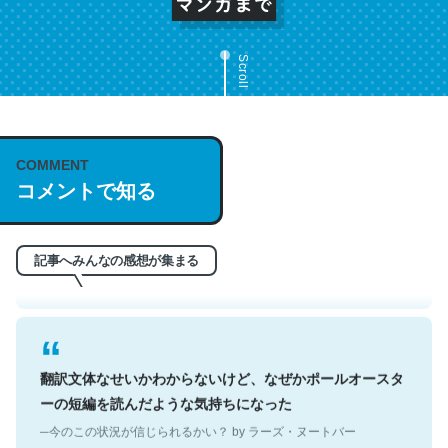
Scroll
これは名文。彼はとてもクレバーなんだろうなと凄く思
COMMENT
う。英語少しでも読める人は原文もお勧め。自分はこの流
コメントで知る
れ好き。Let’s Fucking Go. Then Covid hit. Shit.
─今のこの状況が信じられるかい？ by ラーズ・ヌートバー
記事へみんなの感想が集まる
翻訳文体なせいかわからないけど、なぜかポールオースタ
ーの短編を読んだような気持ちになった
─今のこの状況が信じられるかい？ by ラーズ・ヌートバー