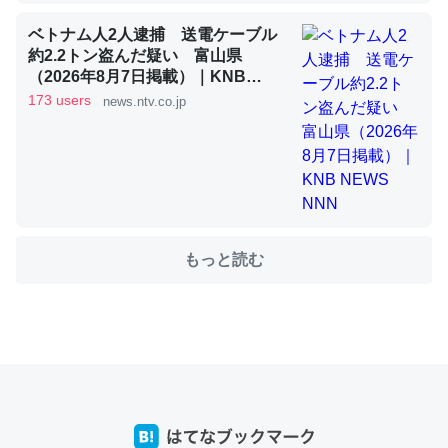
ベトナム人2人逮捕 送電ケーブル
これを元に考えるとカルシウムを大量に使う脊椎動物と貝
約2.2トン盗んだ疑い 富山県
類は苦労してるんだな…。腹足類だと殻を無くしてナメク
（2026年8月7日掲載）｜KNB
NEWS NNN
ジになったり努力してるし。
173 users
news.ntv.co.jp
─ニュース :: 【研究発表】昆虫学の大問題＝「昆虫はなぜ海にいな
いのか」に関する新仮説
もっと読む
ウチもEchoを実家に置いて４年。でたまに覗いてる。ぼ
ちぼちRingも置こうかと画策中。あと、Googleマップで
位置情報を共有してる。電池残量や充電中かが分かるので
これ見て生きてるなって分かる。
─たまにLINEするくらいだった遠方の父67歳と僕。ITツール導入で
コミュニケーションが劇的に変化した｜tayorini by LIFULL介護