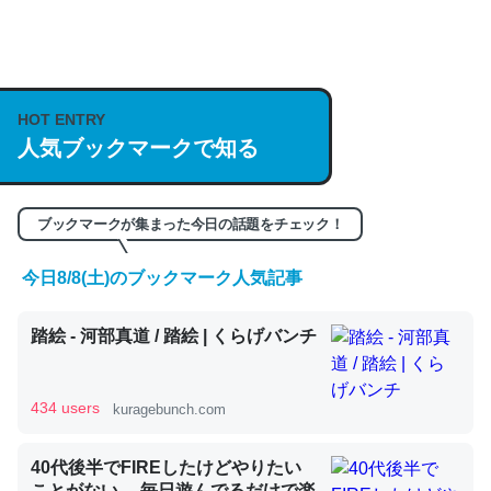
何気にChatGPTの仕組み、特に「トークン」について解
説してる記事が少ないので貴重な良記事。/続編来た
https://isobe324649.hatenablog.com/entry/2023/03/27
HOT ENTRY
/064121
人気ブックマークで知る
─GPTの仕組みと限界についての考察（１） - conceptualization
ブックマークが集まった今日の話題をチェック！
今日8/8(土)のブックマーク人気記事
これは良記事。32768トークンだと英語小説100ページ分
くらい。小説でいう「ずっと前の伏線」は回収されないけ
踏絵 - 河部真道 / 踏絵 | くらげバンチ
ど、短期記憶というには多い分量。進化すればするほど分
かりやすく強くなりそう
434 users
kuragebunch.com
─GPTの仕組みと限界についての考察（１） - conceptualization
40代後半でFIREしたけどやりたい
ことがない。 毎日遊んでるだけで楽