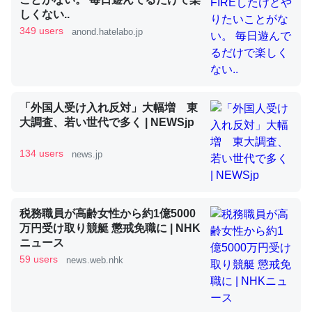
しくない..
349 users
anond.hatelabo.jp
昆虫ってカルシウム少ないのか。知らんかった。調べたら
コオロギのカルシウム分はエビの600分の1程度。
─ニュース :: 【研究発表】昆虫学の大問題＝「昆虫はなぜ海にいな
いのか」に関する新仮説
「外国人受け入れ反対」大幅増 東
大調査、若い世代で多く | NEWSjp
134 users
news.jp
論文では「淡水はカルシウムも酸素も不足してて両方に不
利だから両方が拮抗してるのでは」とあって面白い。海に
いる鋏角類（カブトガニ・ウミグモ）はカルシウムを使わ
税務職員が高齢女性から約1億5000
ずキチンを強化してる筈だが、酵素が違うのか？
万円受け取り競艇 懲戒免職に | NHK
ニュース
─ニュース :: 【研究発表】昆虫学の大問題＝「昆虫はなぜ海にいな
いのか」に関する新仮説
59 users
news.web.nhk