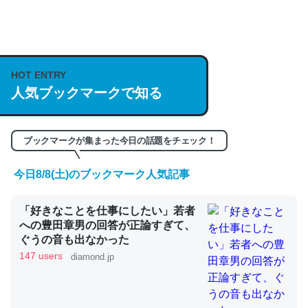
何気にChatGPTの仕組み、特に「トークン」について解
説してる記事が少ないので貴重な良記事。/続編来た
HOT ENTRY
https://isobe324649.hatenablog.com/entry/2023/03/27
人気ブックマークで知る
/064121
─GPTの仕組みと限界についての考察（１） - conceptualization
ブックマークが集まった今日の話題をチェック！
今日8/8(土)のブックマーク人気記事
これは良記事。32768トークンだと英語小説100ページ分
「好きなことを仕事にしたい」若者
くらい。小説でいう「ずっと前の伏線」は回収されないけ
への豊田章男の回答が正論すぎて、
ど、短期記憶というには多い分量。進化すればするほど分
ぐうの音も出なかった
かりやすく強くなりそう
147 users
diamond.jp
─GPTの仕組みと限界についての考察（１） - conceptualization