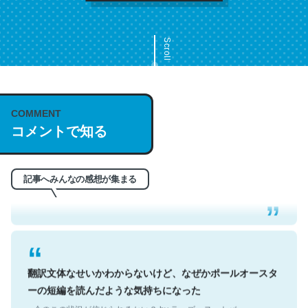
Scroll
COMMENT
これは名文。彼はとてもクレバーなんだろうなと凄く思
コメントで知る
う。英語少しでも読める人は原文もお勧め。自分はこの流
れ好き。Let’s Fucking Go. Then Covid hit. Shit.
記事へみんなの感想が集まる
─今のこの状況が信じられるかい？ by ラーズ・ヌートバー
翻訳文体なせいかわからないけど、なぜかポールオースタ
ーの短編を読んだような気持ちになった
─今のこの状況が信じられるかい？ by ラーズ・ヌートバー