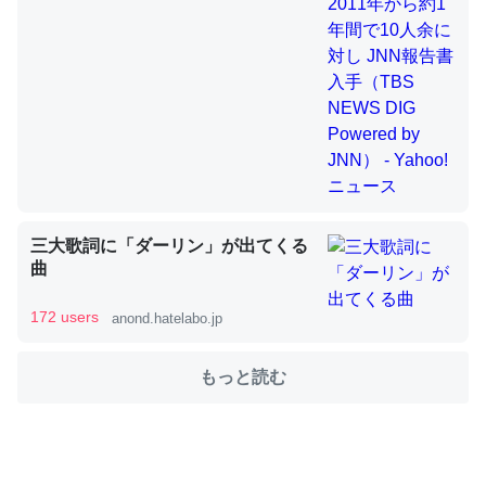
これを元に考えるとカルシウムを大量に使う脊椎動物と貝
類は苦労してるんだな…。腹足類だと殻を無くしてナメク
ジになったり努力してるし。
─ニュース :: 【研究発表】昆虫学の大問題＝「昆虫はなぜ海にいな
いのか」に関する新仮説
三大歌詞に「ダーリン」が出てくる
曲
ウチもEchoを実家に置いて４年。でたまに覗いてる。ぼ
172 users
anond.hatelabo.jp
ちぼちRingも置こうかと画策中。あと、Googleマップで
位置情報を共有してる。電池残量や充電中かが分かるので
もっと読む
これ見て生きてるなって分かる。
─たまにLINEするくらいだった遠方の父67歳と僕。ITツール導入で
コミュニケーションが劇的に変化した｜tayorini by LIFULL介護