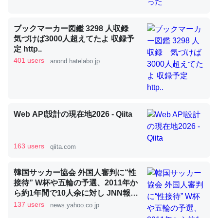
ブックマーカー図鑑 3298 人収録
昆虫ってカルシウム少ないのか。知らんかった。調べたら
気づけば3000人超えてたよ 収録予
コオロギのカルシウム分はエビの600分の1程度。
定 http..
401 users
anond.hatelabo.jp
─ニュース :: 【研究発表】昆虫学の大問題＝「昆虫はなぜ海にいな
いのか」に関する新仮説
Web API設計の現在地2026 - Qiita
論文では「淡水はカルシウムも酸素も不足してて両方に不
利だから両方が拮抗してるのでは」とあって面白い。海に
163 users
qiita.com
いる鋏角類（カブトガニ・ウミグモ）はカルシウムを使わ
ずキチンを強化してる筈だが、酵素が違うのか？
韓国サッカー協会 外国人審判に“性
─ニュース :: 【研究発表】昆虫学の大問題＝「昆虫はなぜ海にいな
接待” W杯や五輪の予選、2011年か
いのか」に関する新仮説
ら約1年間で10人余に対し JNN報告
書入手（TBS NEWS DIG Powered
137 users
news.yahoo.co.jp
by JNN） - Yahoo!ニュース