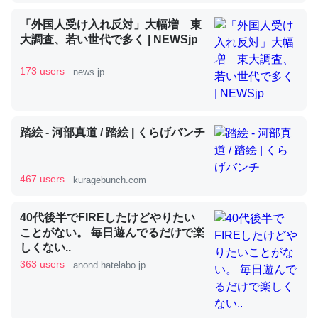
「外国人受け入れ反対」大幅増 東
大調査、若い世代で多く | NEWSjp
昆虫ってカルシウム少ないのか。知らんかった。調べたら
コオロギのカルシウム分はエビの600分の1程度。
173 users
news.jp
─ニュース :: 【研究発表】昆虫学の大問題＝「昆虫はなぜ海にいな
いのか」に関する新仮説
踏絵 - 河部真道 / 踏絵 | くらげバンチ
467 users
kuragebunch.com
論文では「淡水はカルシウムも酸素も不足してて両方に不
利だから両方が拮抗してるのでは」とあって面白い。海に
40代後半でFIREしたけどやりたい
いる鋏角類（カブトガニ・ウミグモ）はカルシウムを使わ
ことがない。 毎日遊んでるだけで楽
ずキチンを強化してる筈だが、酵素が違うのか？
しくない..
363 users
─ニュース :: 【研究発表】昆虫学の大問題＝「昆虫はなぜ海にいな
anond.hatelabo.jp
いのか」に関する新仮説