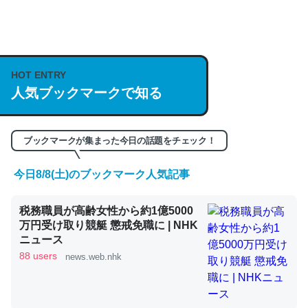
何気にChatGPTの仕組み、特に「トークン」について解
説してる記事が少ないので貴重な良記事。/続編来た
HOT ENTRY
https://isobe324649.hatenablog.com/entry/2023/03/27
人気ブックマークで知る
/064121
─GPTの仕組みと限界についての考察（１） - conceptualization
ブックマークが集まった今日の話題をチェック！
今日8/8(土)のブックマーク人気記事
これは良記事。32768トークンだと英語小説100ページ分
税務職員が高齢女性から約1億5000
くらい。小説でいう「ずっと前の伏線」は回収されないけ
万円受け取り競艇 懲戒免職に | NHK
ど、短期記憶というには多い分量。進化すればするほど分
ニュース
かりやすく強くなりそう
88 users
news.web.nhk
─GPTの仕組みと限界についての考察（１） - conceptualization