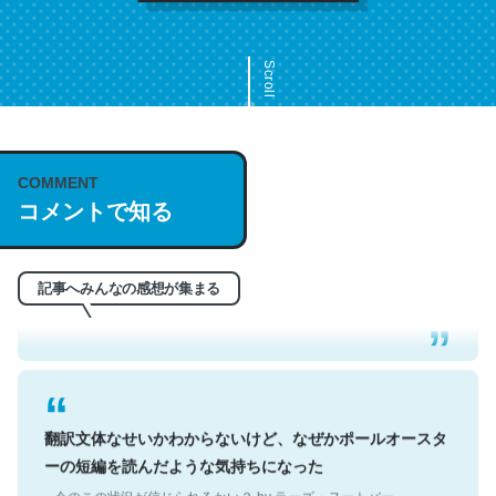
Scroll
COMMENT
これは名文。彼はとてもクレバーなんだろうなと凄く思
コメントで知る
う。英語少しでも読める人は原文もお勧め。自分はこの流
れ好き。Let’s Fucking Go. Then Covid hit. Shit.
─今のこの状況が信じられるかい？ by ラーズ・ヌートバー
記事へみんなの感想が集まる
翻訳文体なせいかわからないけど、なぜかポールオースタ
ーの短編を読んだような気持ちになった
─今のこの状況が信じられるかい？ by ラーズ・ヌートバー