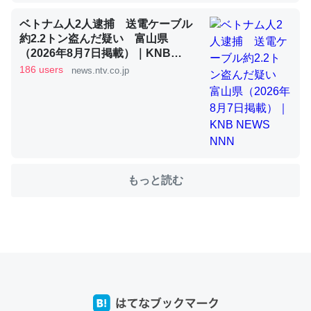
ベトナム人2人逮捕 送電ケーブル
約2.2トン盗んだ疑い 富山県
これを元に考えるとカルシウムを大量に使う脊椎動物と貝
（2026年8月7日掲載）｜KNB
類は苦労してるんだな…。腹足類だと殻を無くしてナメク
NEWS NNN
186 users
news.ntv.co.jp
ジになったり努力してるし。
─ニュース :: 【研究発表】昆虫学の大問題＝「昆虫はなぜ海にいな
いのか」に関する新仮説
もっと読む
ウチもEchoを実家に置いて４年。でたまに覗いてる。ぼ
ちぼちRingも置こうかと画策中。あと、Googleマップで
位置情報を共有してる。電池残量や充電中かが分かるので
これ見て生きてるなって分かる。
─たまにLINEするくらいだった遠方の父67歳と僕。ITツール導入で
コミュニケーションが劇的に変化した｜tayorini by LIFULL介護