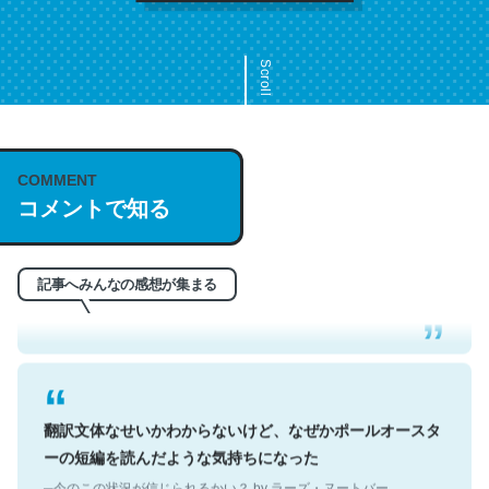
Scroll
COMMENT
これは名文。彼はとてもクレバーなんだろうなと凄く思
コメントで知る
う。英語少しでも読める人は原文もお勧め。自分はこの流
れ好き。Let’s Fucking Go. Then Covid hit. Shit.
─今のこの状況が信じられるかい？ by ラーズ・ヌートバー
記事へみんなの感想が集まる
翻訳文体なせいかわからないけど、なぜかポールオースタ
ーの短編を読んだような気持ちになった
─今のこの状況が信じられるかい？ by ラーズ・ヌートバー