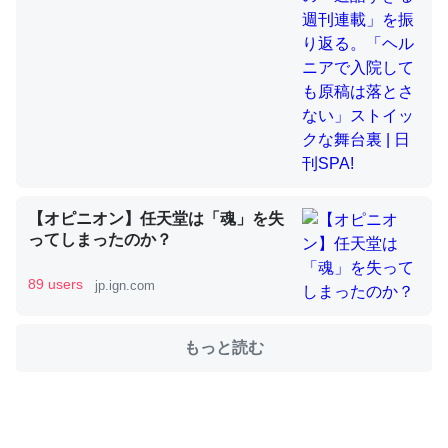
舞台裏 | 日刊SPA!
これを元に考えるとカルシウムを大量に使う脊椎動物と貝
類は苦労してるんだな…。腹足類だと殻を無くしてナメク
ジになったり努力してるし。
─ニュース :: 【研究発表】昆虫学の大問題＝「昆虫はなぜ海にいな
いのか」に関する新仮説
【オピニオン】任天堂は「魂」を失
ってしまったのか？
89 users
jp.ign.com
ウチもEchoを実家に置いて４年。でたまに覗いてる。ぼ
ちぼちRingも置こうかと画策中。あと、Googleマップで
位置情報を共有してる。電池残量や充電中かが分かるので
もっと読む
これ見て生きてるなって分かる。
─たまにLINEするくらいだった遠方の父67歳と僕。ITツール導入で
コミュニケーションが劇的に変化した｜tayorini by LIFULL介護