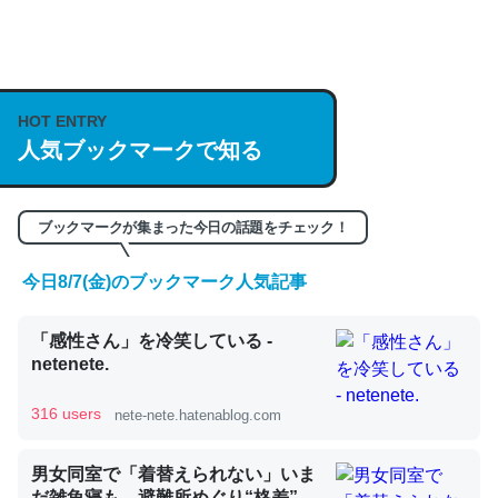
何気にChatGPTの仕組み、特に「トークン」について解
説してる記事が少ないので貴重な良記事。/続編来た
https://isobe324649.hatenablog.com/entry/2023/03/27
HOT ENTRY
人気ブックマークで知る
/064121
─GPTの仕組みと限界についての考察（１） - conceptualization
ブックマークが集まった今日の話題をチェック！
今日8/7(金)のブックマーク人気記事
これは良記事。32768トークンだと英語小説100ページ分
「感性さん」を冷笑している -
くらい。小説でいう「ずっと前の伏線」は回収されないけ
netenete.
ど、短期記憶というには多い分量。進化すればするほど分
かりやすく強くなりそう
316 users
nete-nete.hatenablog.com
─GPTの仕組みと限界についての考察（１） - conceptualization
男女同室で「着替えられない」いま
だ雑魚寝も…避難所めぐり“格差”