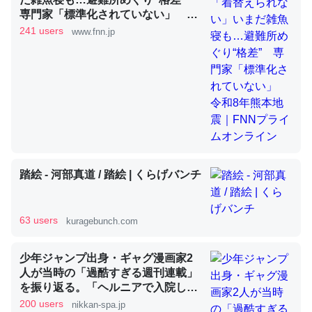
専門家「標準化されていない」 令
和8年熊本地震｜FNNプライムオン
241 users
www.fnn.jp
ライン
昆虫ってカルシウム少ないのか。知らんかった。調べたら
コオロギのカルシウム分はエビの600分の1程度。
─ニュース :: 【研究発表】昆虫学の大問題＝「昆虫はなぜ海にいな
いのか」に関する新仮説
踏絵 - 河部真道 / 踏絵 | くらげバンチ
論文では「淡水はカルシウムも酸素も不足してて両方に不
利だから両方が拮抗してるのでは」とあって面白い。海に
63 users
kuragebunch.com
いる鋏角類（カブトガニ・ウミグモ）はカルシウムを使わ
ずキチンを強化してる筈だが、酵素が違うのか？
少年ジャンプ出身・ギャグ漫画家2
─ニュース :: 【研究発表】昆虫学の大問題＝「昆虫はなぜ海にいな
いのか」に関する新仮説
人が当時の「過酷すぎる週刊連載」
を振り返る。「ヘルニアで入院して
も原稿は落とさない」ストイックな
200 users
nikkan-spa.jp