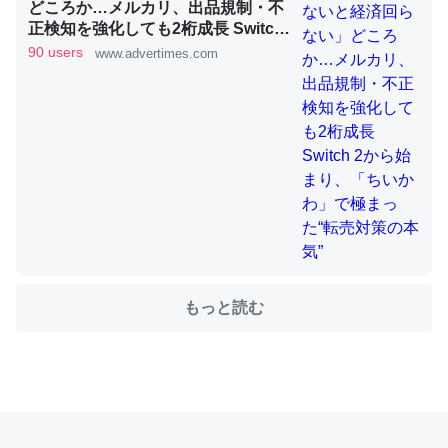
どころか…メルカリ、出品規制・不
正検知を強化しても2桁成長 Switch
2から始まり、「ちいかわ」で極ま
90 users
www.advertimes.com
これを元に考えるとカルシウムを大量に使う脊椎動物と貝
った“転売対策の本気”
類は苦労してるんだな…。腹足類だと殻を無くしてナメク
ジになったり努力してるし。
─ニュース :: 【研究発表】昆虫学の大問題＝「昆虫はなぜ海にいな
いのか」に関する新仮説
ウチもEchoを実家に置いて４年。でたまに覗いてる。ぼ
もっと読む
ちぼちRingも置こうかと画策中。あと、Googleマップで
位置情報を共有してる。電池残量や充電中かが分かるので
これ見て生きてるなって分かる。
─たまにLINEするくらいだった遠方の父67歳と僕。ITツール導入で
コミュニケーションが劇的に変化した｜tayorini by LIFULL介護