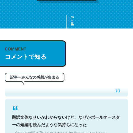
Scroll
COMMENT
これは名文。彼はとてもクレバーなんだろうなと凄く思
コメントで知る
う。英語少しでも読める人は原文もお勧め。自分はこの流
れ好き。Let’s Fucking Go. Then Covid hit. Shit.
─今のこの状況が信じられるかい？ by ラーズ・ヌートバー
記事へみんなの感想が集まる
翻訳文体なせいかわからないけど、なぜかポールオースタ
ーの短編を読んだような気持ちになった
─今のこの状況が信じられるかい？ by ラーズ・ヌートバー