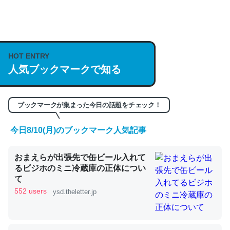
何気にChatGPTの仕組み、特に「トークン」について解
説してる記事が少ないので貴重な良記事。/続編来た
https://isobe324649.hatenablog.com/entry/2023/03/27
HOT ENTRY
人気ブックマークで知る
/064121
─GPTの仕組みと限界についての考察（１） - conceptualization
ブックマークが集まった今日の話題をチェック！
今日8/10(月)のブックマーク人気記事
これは良記事。32768トークンだと英語小説100ページ分
おまえらが出張先で缶ビール入れて
くらい。小説でいう「ずっと前の伏線」は回収されないけ
るビジホのミニ冷蔵庫の正体につい
ど、短期記憶というには多い分量。進化すればするほど分
て
かりやすく強くなりそう
552 users
ysd.theletter.jp
─GPTの仕組みと限界についての考察（１） - conceptualization