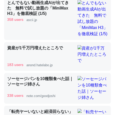
とんでもない動画生成AIが出てき
た 無料で試し放題の「MiniMax
H3」を徹底検証 (1/5)
昆虫ってカルシウム少ないのか。知らんかった。調べたら
358 users
ascii.jp
コオロギのカルシウム分はエビの600分の1程度。
─ニュース :: 【研究発表】昆虫学の大問題＝「昆虫はなぜ海にいな
いのか」に関する新仮説
資産が1千万円増えたところで
183 users
anond.hatelabo.jp
論文では「淡水はカルシウムも酸素も不足してて両方に不
利だから両方が拮抗してるのでは」とあって面白い。海に
ソーセージパンを10種類食べた話｜
いる鋏角類（カブトガニ・ウミグモ）はカルシウムを使わ
ソーセージ姉さん
ずキチンを強化してる筈だが、酵素が違うのか？
─ニュース :: 【研究発表】昆虫学の大問題＝「昆虫はなぜ海にいな
338 users
note.com/goodjoshi
いのか」に関する新仮説
「転売ヤーいないと経済回らない」